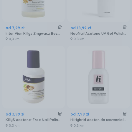
od
7
,
99
zł
od
18
,
99
zł
Inter Vion Killys Zmywacz Bezacetonowy z Olejkiem Arganowym i Wyciągiem z Zielonej Herbaty 200ml
NeoNail Acetone UV Gel Polish Remover Zmywacz do lakieru hybrydowego 500ml
0,3 km
0,3 km
od
3
,
99
zł
od
7
,
99
zł
KillyS Acetone-Free Nail Polish Remover Zmywacz do paznokci Olejek Arganowy 50ml
Hi Hybrid Aceton do usuwania lakieru hybrydowego 125ml
0,3 km
0,3 km