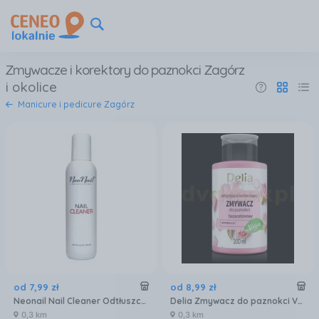
Zmywacze i korektory do paznokci Zagórz
i okolice
Manicure i pedicure Zagórz
od
7
,
99
zł
od
8
,
99
zł
Neonail Nail Cleaner Odtłuszczacz Do Paznokci 100 ml
Delia Zmywacz do paznokci Vege Bezacetonowy 200ml
0,3 km
0,3 km