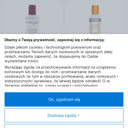
Dbamy o Twoją prywatność, zapoznaj się z informacją:
Dzięki plikom cookies i technologiom pokrewnym oraz
przetwarzaniu Twoich danych osobowych w opisanych dalej
celach, możemy zapewnić, że dopasujemy do Ciebie
wyświetlane treści.
od
6
,
39
zł
od
6
,
99
zł
Wyrażając zgodę na przechowywanie informacji na urządzeniu
końcowym lub dostęp do nich i przetwarzanie danych
Inter Vion Cosmetic Acetone aceton kosmetyczny do paznokci 150ml
Intervion Zmywacz do Panokci Papaja 150ml
osobowych (w tym w obszarze profilowania, analiz rynkowych i
0,3 km
0,3 km
statystycznych) sprawiasz, że łatwiej będzie odnaleźć Ci w
Serwisie dokładnie to, czego szukasz i potrzebujesz.
Filtry
Administratorem Twoich danych osobowych będzie Ceneo.pl sp.
z o.o., a w niektórych przypadkach (np. identyfikator
internetowy, dane przeglądania)
nasi partnerzy (129 partnerów)
,
Ok, zgadzam się
w tym tzw.
“Zaufani Partnerzy IAB” (125 partnerów).
Polityka prywatności
Liczba użytkowników (DSA)
Kontakt
Kategorie
Miasta
Sklepy
FAQ
Regulamin
Twoja zgoda jest dobrowolna i obejmuje przetwarzanie danych
osobowych w celach: prezentowania spersonalizowanych treści i
Dostosuj zgody
© 2013 - 2026
Ceneo.pl sp. z o.o.
reklam oraz ich pomiaru, tworzenia statystyk, poprawy
funkcjonalności strony, ułatwienia korzystania z naszych stron.