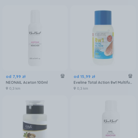
od
7
,
99
zł
od
15
,
99
zł
NEONAIL Aceton 100ml
Eveline Total Action 8w1 Multifunkcyjny Ekspresowy Zmywacz do Paznokci Bez Acetonu 150ml
0,3 km
0,3 km