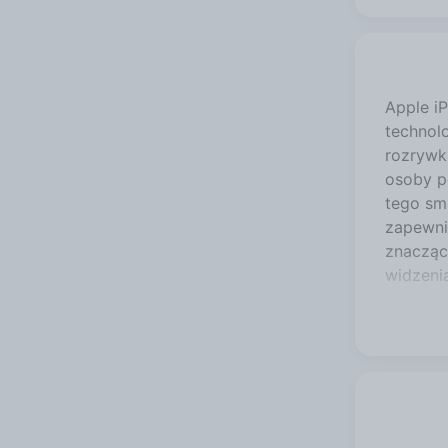
Apple i
technolo
rozrywk
osoby p
tego sm
zapewni
znacząc
widzeni
nagrywa
profesj
wykonyw
Długotr
wyposaż
o mocy 
zbyt dł