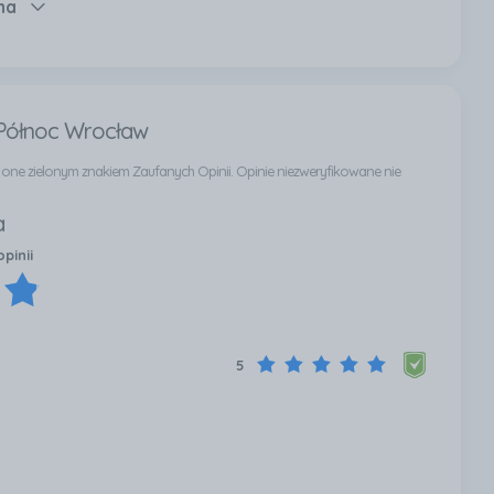
na
 Północ Wrocław
ą one zielonym znakiem Zaufanych Opinii. Opinie niezweryfikowane nie
a
pinii
5