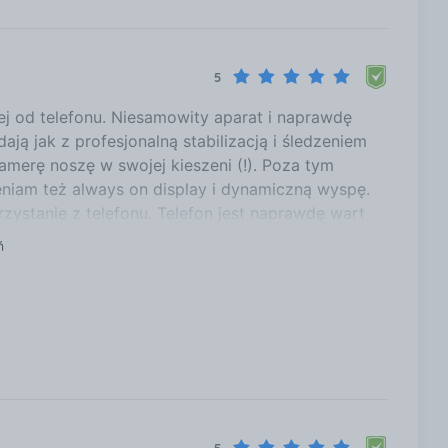
5
j od telefonu. Niesamowity aparat i naprawdę
ją jak z profesjonalną stabilizacją i śledzeniem
kamerę noszę w swojej kieszeni (!). Poza tym
ceniam też always on display i dynamiczną wyspę.
rzystanie z telefonu. Telefon jest naprawdę wart
ń