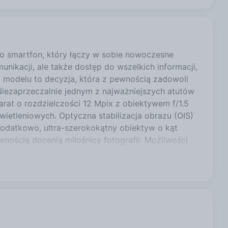
to smartfon, który łączy w sobie nowoczesne
unikacji, ale także dostęp do wszelkich informacji,
o modelu to decyzja, która z pewnością zadowoli
Niezaprzeczalnie jednym z najważniejszych atutów
at o rozdzielczości 12 Mpix z obiektywem f/1.5
ietleniowych. Optyczna stabilizacja obrazu (OIS)
Dodatkowo, ultra-szerokokątny obiektyw o kąt
nością docenią miłośnicy fotografii. Możliwości
je użytkownikom szansę na tworzenie
osiada rozdzielczość 12 Mpix, co pozwala na
keh dodają zdjęciom artystycznego wyrazu. Bateria
rzy są w ciągłym ruchu. Apple iPhone 14 został
ą wydajność przez cały dzień. Szybkie ładowanie
rdzie Qi (15 W) sprawiają, że nie ma potrzeby
szczędzania energii pozwalają na maksymalne