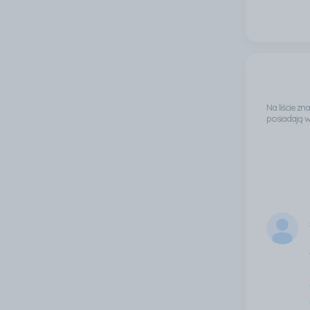
Na liście z
posiadają 