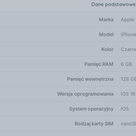
Dane podstawowe
tanie każdej godziny użytkowania, co jest szczególnie ist
i i funkcji telefonu. Dodatkowe funkcje iPhone 14 to urząd
Marka
Apple
nikach poszukujących nie tylko wydajności, ale i bezpiecz
 odporny na pył i wodę (możliwość zanurzenia w wodzie do
Model
iPhone
awania twarzy zamiast skanera linii papilarnych, co zape
 zastosowany w wyświetlaczu, zwiększa odporność na zarys
Kolor
Czarn
szem codziennego życia. Łączność W dobie cyfrowej łączn
ze technologie, w tym Bluetooth, NFC oraz szybki moduł W
rzystanie z płatności zbliżeniowych za pomocą Apple Pay.
Pamięć RAM
6 GB
 nieocenione przy streamingu, grze online czy pobieraniu 
 na elastyczne zarządzanie planami taryfowymi. Pamięć W
Pamięć wewnętrzna
128 G
ającą przestrzeń na aplikacje, zdjęcia oraz filmy. iPhone 
ziałanie wielu aplikacji jednocześnie. Należy jednak pamię
Wersja oprogramowania
iOS 16
 wewnętrznej, co warto mieć na uwadze przy wyborze model
en oferuje nowoczesne rozwiązania. Posiada złącze USB-C
System operacyjny
iOS
ść ładowania. Brak gniazda słuchawkowego 3,5 mm jest s
 wadą, a raczej trendem w branży, który przyczynia się do
Rodzaj karty SIM
nanoS
hone’a 14 stanowi potężny procesor A15 Bionic. Dzięki sze