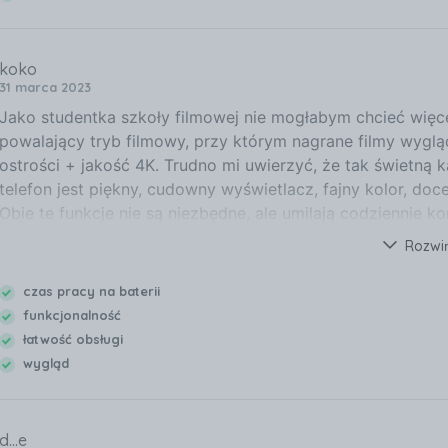
koko
31 marca 2023
Jako studentka szkoły filmowej nie mogłabym chcieć więce
powalający tryb filmowy, przy którym nagrane filmy wygląda
ostrości + jakość 4K. Trudno mi uwierzyć, że tak świetną 
telefon jest piękny, cudowny wyświetlacz, fajny kolor, do
Obie te funkcje nie są niezbędne, ale umilają codziennie ko
każdej złotówki.
Rozwi
czas pracy na baterii
funkcjonalność
łatwość obsługi
wygląd
d...e