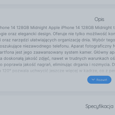
Opis
Phone 14 128GB Midnight Apple iPhone 14 128GB Midnight 
gie oraz elegancki design. Oferuje nie tylko możliwość kom
i oraz narzędzi ułatwiających organizację dnia. Wybór teg
oszukujące niezawodnego telefonu. Aparat fotograficzny 
artfona jest jego zaawansowany system kamer. Główny apar
a doskonałą jakość zdjęć, nawet w trudnych warunkach ośw
o poprawia jakość nagrań, eliminując drgania i rozmycia. 
a 120° pozwala uchwycić jeszcze więcej w kadrze, co z pew
nia wideo obejmują rozdzielczość 1080p (Full HD), co da
Rozwiń
onalnych nagrań. Przedni aparat również robi wrażenie – p
anie idealnych selfie, a funkcje portretowe z efektami bo
wała praca urządzenia jest kluczowa dla użytkowników, któ
ony w baterię o pojemności 3279 mAh, co zapewnia solidn
Specyfikacja
20 W oraz możliwość ładowania bezprzewodowego w standa
ugo czekać na naładowanie telefonu. Dodatkowe funkcje o