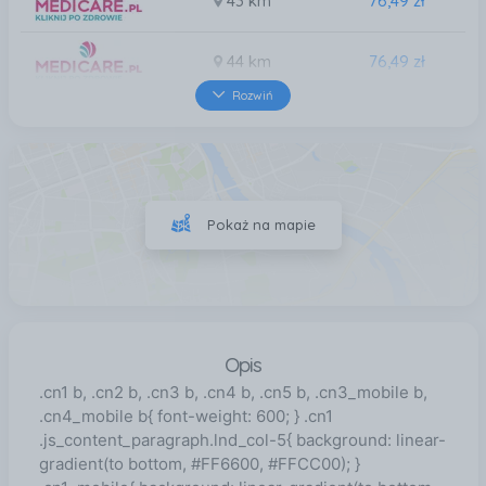
43 km
76,49 zł
44 km
76,49 zł
Rozwiń
45 km
76,49 zł
47 km
76,49 zł
Pokaż na mapie
48 km
76,49 zł
Opis
.cn1 b, .cn2 b, .cn3 b, .cn4 b, .cn5 b, .cn3_mobile b,
.cn4_mobile b{ font-weight: 600; } .cn1
.js_content_paragraph.lnd_col-5{ background: linear-
gradient(to bottom, #FF6600, #FFCC00); }