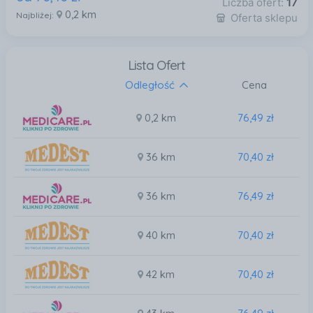
Liczba ofert:
17
0,2 km
Najbliżej:
Oferta sklepu
Lista Ofert
Odległość
Cena
0,2 km
76,49 zł
36 km
70,40 zł
36 km
76,49 zł
40 km
70,40 zł
42 km
70,40 zł