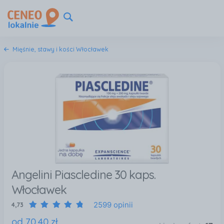
Mięśnie, stawy i kości Włocławek
Angelini Piascledine 30 kaps.
Włocławek
2599 opinii
4,73
od
70
,
40
zł