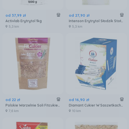
od
37
,
99
zł
od
27
,
90
zł
Activlab Erytrytol 1kg
Intenson Erytrytol Słodzik Stołowy 1Kg
5,3 km
5,3 km
od
22
zł
od
16
,
90
zł
Polskie Warzelnie Soli Fitcukier Flower Power Cukier Kwiatowo-Ziołowy - Doypack - 100g
Diamant Cukier W Saszetkach 1kg Biały 5x200g
7,6 km
10 km