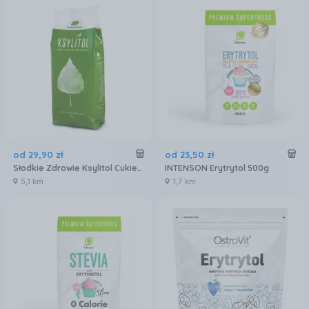
od
29
,
90
zł
od
23
,
50
zł
Słodkie Zdrowie Ksylitol Cukier Brzozowy 100% naturalny fiński 1kg
INTENSON Erytrytol 500g
5,1 km
1,7 km