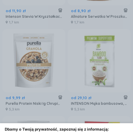
od
11
,
90
zł
od
8
,
90
zł
Intenson Stevia W Kryształkach Słodzik 250g
Allnature Serwatka W Proszku 500g
1,7 km
1,7 km
od
9
,
99
zł
od
29
,
10
zł
Purella Protein Niski Ig Chrupiące Musli Białkowe Orzechy Czekolada 300g
INTENSON Mąka bambusowa, 500g
5,3 km
5,3 km
Dbamy o Twoją prywatność, zapoznaj się z informacją: