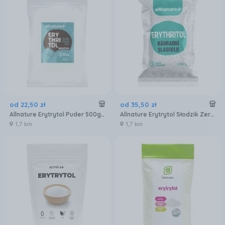
od
22
,
50
zł
od
35
,
50
zł
Allnature Erytrytol Puder 500g Słodzik Zero Kalorii
Allnature Erytrytol Słodzik Zero Kalorii 1kg
1,7 km
1,7 km