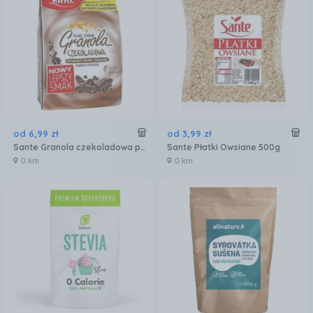
od
6
,
99
zł
od
3
,
99
zł
Sante Granola czekoladowa płatki 350g.
Sante Płatki Owsiane 500g
0 km
0 km