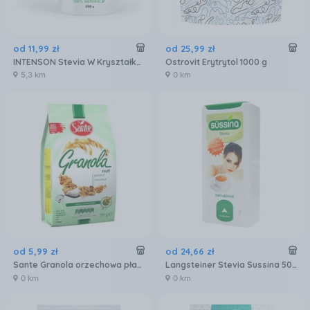
od
11
,
99
zł
od
25
,
99
zł
INTENSON Stevia W Kryształkach 250g
Ostrovit Erytrytol 1000 g
5,3 km
0 km
od
5
,
99
zł
od
24
,
66
zł
Sante Granola orzechowa płatki 350g
Langsteiner Stevia Sussina 500 Tabletek
0 km
0 km