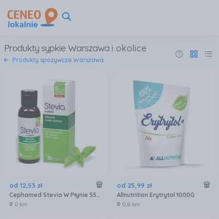
Produkty sypkie Warszawa
i okolice
Produkty spożywcze Warszawa
od
12
,
53
zł
od
25
,
99
zł
Cephamed Stevia W Płynie 55Ml
Allnutrition Erytrytol 1000G
0 km
0,6 km