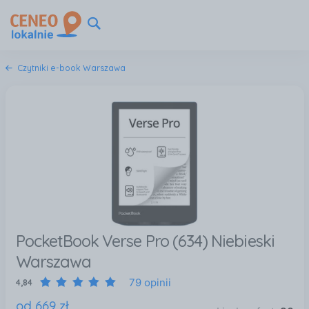
Czytniki e-book Warszawa
PocketBook Verse Pro (634) Niebieski
Warszawa
79 opinii
4,84
od
669
zł