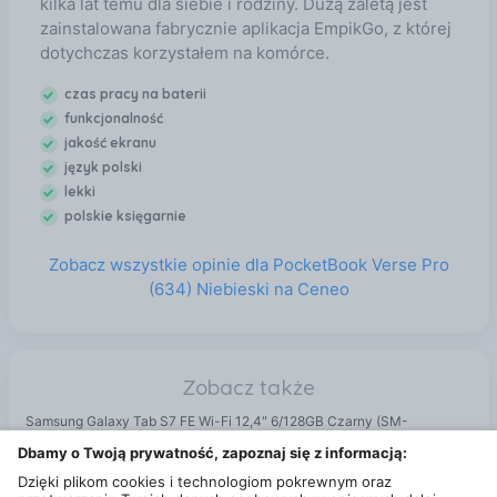
kilka lat temu dla siebie i rodziny. Dużą zaletą jest
zainstalowana fabrycznie aplikacja EmpikGo, z której
dotychczas korzystałem na komórce.
czas pracy na baterii
funkcjonalność
jakość ekranu
język polski
lekki
polskie księgarnie
Zobacz wszystkie opinie dla PocketBook Verse Pro
(634) Niebieski na Ceneo
Zobacz także
Samsung Galaxy Tab S7 FE Wi-Fi 12,4" 6/128GB Czarny (SM-
T733NZKEEUE) Warszawa
Dbamy o Twoją prywatność, zapoznaj się z informacją:
Apple Pencil Gen2 Biały (MU8F2ZMA) Warszawa
Dzięki plikom cookies i technologiom pokrewnym oraz