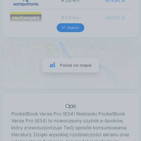
5,6 km
679,00 zł
5,9 km
669,00 zł
Rozwiń
6,4 km
669,00 zł
7,2 km
669,00 zł
Pokaż na mapie
8,9 km
669,00 zł
Opis
PocketBook Verse Pro (634) Niebieski PocketBook
Verse Pro (634) to nowoczesny czytnik e-booków,
który zrewolucjonizuje Twój sposób konsumowania
literatury. Dzięki wysokiej rozdzielczości ekranu oraz