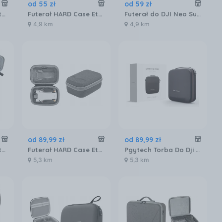
od
55
zł
od
59
zł
Futerał HARD Case Etui Pokrowiec Walizka do drona DJI MINI 4 PRO + pilot DJI RC 2 / N4P-B697
Futerał HARD Case Etui Pokrowiec Walizka Torba do Drona DJI Mini 4 Pro 4Pro / N4P-B696-D
Futerał do DJI Neo Sunnylife B862 [szary]
4,9 km
4,9 km
od
89
,
99
zł
od
89
,
99
zł
Futerał HARD Case Etui Pokrowiec Walizka Torba do Drona DJI Mini 5 Pro 5Pro / N5P-B086-D
Futerał HARD Case Etui Pokrowiec do DJI Mini 3 Pro
Pgytech Torba Do Dji Ryze Tello (PWJ002)
5,3 km
5,3 km