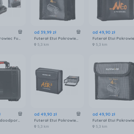
od
39
,
99
zł
od
49
,
90
zł
Walizka Pokrowiec Futerał Etui Case Osłona do na Drona DJI Mavic 4 Pro / B07
Futerał Etui Pokrowiec 2x AKUMULATOR BATERIA Ognioodporny DJI Mavic 4 Pro / M4P-DC010-2
5,3 km
5,3 km
ł
od
49
,
90
zł
od
49
,
90
zł
Pgytech Wodoodporna Walizka Do DJI Avata (P-36B-020)
Futerał Etui Pokrowiec 3x AKUMULATOR BATERIA Ognioodporny DJI AIR 3 / 3S / 3 S / A3-DC599-3
5,3 km
5,3 km