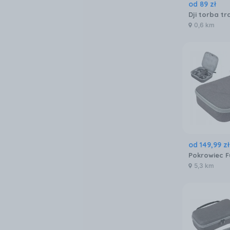
od
89
zł
0,6 km
od
149
,
99
zł
5,3 km