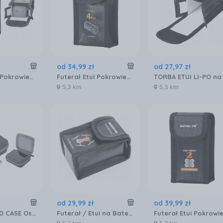
od
34
,
99
zł
od
27
,
97
zł
Futerał Etui Pokrowiec 1x AKUMULATOR BATERIA Ognioodporny DJI AIR 3 / 3S / 3 S / A3-DC597-1
Futerał Etui Pokrowiec 1x AKUMULATOR BATERIA Ognioodporny DJI Mavic 4 Pro / M4P-DC09-1
5,3 km
5,3 km
od
29
,
99
zł
od
39
,
99
zł
Futerał HARD CASE Osłona Walizka Pokrowiec Etui do DJI RC Pro 2 - Mavic 4 Pro / B06
Futerał / Etui na Baterię do DJI MAVIC AIR - Ognioodporny