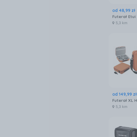
od
48
,
99
zł
5,3 km
od
149
,
99
zł
5,3 km