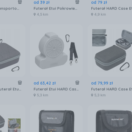
od
39
zł
od
79
zł
Dji torba transportowa do Osmo 360
Futerał Etui Pokrowiec 3x AKUMULATOR BATERIA do Drona DJI NEO Ognioodporny / NE-DC850
4,5 km
4,9 km
od
63
,
42
zł
od
79
,
99
zł
Pokrowiec Futerał Etui Case Walizka Osłona do na Drona DJI AVATA 2 / AT2-B775-D
Futerał Etui HARD Case Osłona Torba Sztywna do Drona na Dron DJI FLIP + Pas / Szary / FP-SN953-GY
5,3 km
5,3 km