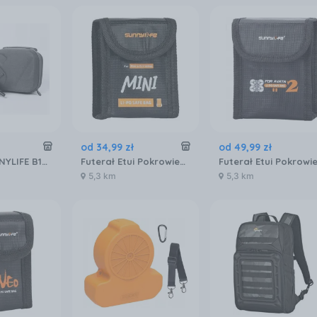
od
34
,
99
zł
od
49
,
99
zł
Futerał SUNNYLIFE B194-D do Dji FPV
Futerał Etui Pokrowiec Ognioodporny 1x AKUMULATOR DJI Mini 5 4 3 Pro Mini 3 / N5P-DC083-1
5,3 km
5,3 km