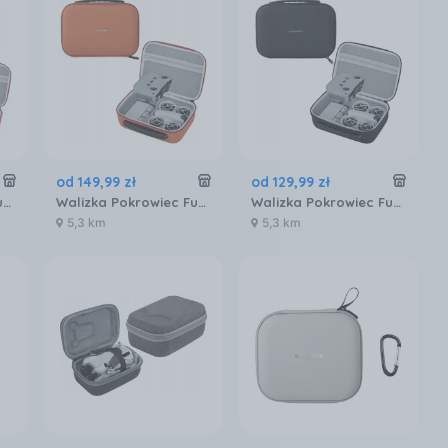
od
149
,
99
zł
od
129
,
99
zł
Walizka Pokrowiec Futerał Etui Case Osłona do na Drona DJI NEO + Akcesoria / NE-B862 Pomarańczowy
Walizka Pokrowiec Futerał Case do na DJI NEO + Kontroler Pilot + Akcesoria - Pomarańczowy / NE-B864
Walizka Pokrowiec Futerał Case do na DJI NEO + Kontroler Pilot + Akcesoria - Czarny / NE-B864
5,3 km
5,3 km