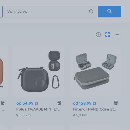
od
34
,
99
zł
od
159
,
99
zł
Sunnylife Etui Combo do DJI NEO Orange (NEB864C5907085520353)
Puluz TWARDE MINI ETUI EVA DO DJI OSMO NANO (CZARNE)
Futerał HARD Case Etui Pokrowiec Walizka DJI Mini 5 Pro + Pilot RC2 RC-N3 / N5P-B087-D
5,3 km
5,3 km