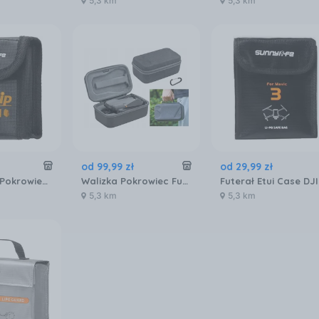
5,3 km
5,3 km
od
99
,
99
zł
od
29
,
99
zł
Futerał Etui Pokrowiec 1x AKUMULATOR BATERIA do Drona DJI FLIP Ognioodporny / FP-DC954-1
Walizka Pokrowiec Futerał Etui Case Osłona do na Drona DJI Air 3S / 3 S / DJI Air 3 / B658
5,3 km
5,3 km