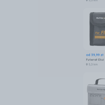
5,3 km
od
39
,
99
zł
5,3 km