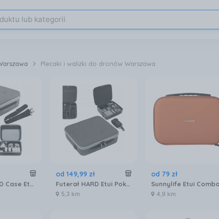
 Warszawa
Plecaki i walizki do dronów Warszawa
od
149
,
99
zł
od
79
zł
Futerał HARD Case Etui Pokrowiec Walizka na Drona DJI MINI 4 PRO + Pilot + Akumulatory + Akcesoria / N4P-B698-D
Futerał HARD Etui Pokrowiec na DJI Mini 5 Pro Pilot RC2 RC-N3 Akumulatory Combo XL / N5P-B088-D
5,3 km
4,9 km