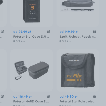
od
29
,
99
zł
od
149
,
99
zł
TORBA ETUI LI-PO na AKUMULATOR do DJI MAVIC AIR 2
Futerał Etui Case DJI MAVIC 3 Ognioodporny / na 1 akumulator / M3-DC104-1
Szelki Uchwyt Pasek na Szyję do pilota DJI RC PRO / GS377
5,3 km
5,3 km
od
116
,
49
zł
od
49
,
90
zł
Futerał Etui Pokrowiec Case na 1x AKUMULATOR do DJI AVATA 2 Ognioodporny / AT2-DC781-1
Futerał HARD Case Etui Pokrowiec do DJI MAVIC 3
Futerał Etui Pokrowiec 2x AKUMULATOR BATERIA do Drona DJI FLIP Ognioodporny / FP-DC955-2