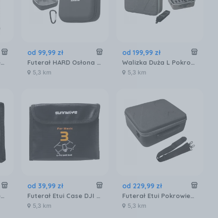
od
99
,
99
zł
od
199
,
99
zł
Futerał Etui Pokrowiec 2x AKUMULATOR BATERIA do Drona DJI NEO Ognioodporny / NE-DC849
Futerał HARD Osłona Case Etui Pokrowiec Walizka Torba do Drona DJI FLIP / FP-B957-D / Czarny
Walizka Duża L Pokrowiec Futerał Etui na Dron DJI Mavic 4 Pro + Kontroler Baterie / B08
5,3 km
5,3 km
od
39
,
99
zł
od
229
,
99
zł
Futerał Etui Pokrowiec 3x AKUMULATOR BATERIA Ognioodporny DJI Mavic 4 Pro / M4P-DC011-3
Futerał Etui Case DJI MAVIC 3 Ognioodporny / na 3 akumulatory / M3-DC106-3
Futerał Etui Pokrowiec Case do pilota i drona DJI MAVIC 3 / M3-B327
5,3 km
5,3 km