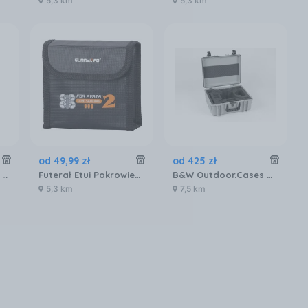
5,3 km
5,3 km
od
49
,
99
zł
od
425
zł
Futerał Etui Case DJI MAVIC 3 Ognioodporny / na 2 akumulatory / M3-DC105-2
Futerał Etui Pokrowiec na 3x AKUMULATOR do Drona DJI AVATA 2 Ognioodporny / AT2-DC783-3
B&W Outdoor.Cases Walizka Transportowa T6000 Do Drona Dji3 Phantom (6000Gdji3)
5,3 km
7,5 km