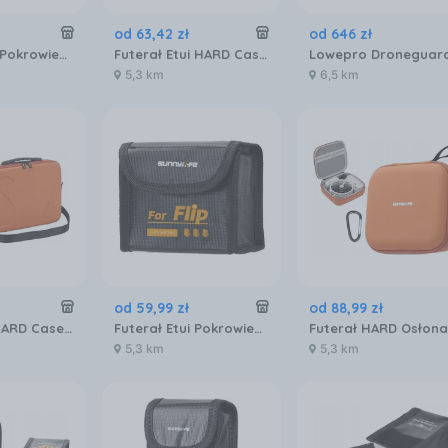
od
63
,
42
zł
od
646
zł
Futerał Etui Pokrowiec 1x AKUMULATOR BATERIA do Drona DJI NEO Ognioodporny / NE-DC848
Futerał Etui HARD Case Osłona Torba Sztywna do Drona na Dron DJI FLIP + Pas / Pomarańczowy / FP-SN953-C
5,3 km
6,5 km
od
59
,
99
zł
od
88
,
99
zł
Futerał XL HARD Case Osłona Etui Pokrowiec Walizka na Pilot i Dron DJI FLIP / FP-B958-C / Pomarańczowy
Futerał Etui Pokrowiec 3x AKUMULATOR BATERIA do Drona DJI FLIP Ognioodporny / FP-DC956-3
5,3 km
5,3 km