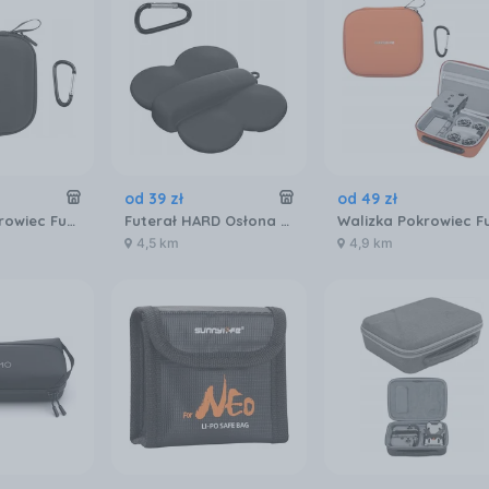
od
39
zł
od
49
zł
Walizka Pokrowiec Futerał Etui Case Osłona do na Drona DJI NEO + Akcesoria / NE-B862 Czarny
Futerał HARD Osłona Case Etui Pokrowiec Walizka Torba do Drona DJI NEO / SN908
4,5 km
4,9 km