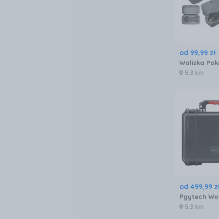
od
99
,
99
zł
5,3 km
od
499
,
99
z
5,3 km