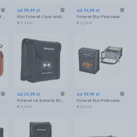
od
99
,
99
zł
od
39
,
99
zł
Lowepro Droneguard BP 250
Etui Futerał Case Walizka do Kontrolera Pilota na pilot DJI RC 1 / 2 / RC2 / RC / B657-D
Futerał Etui Pokrowiec Ognioodporny 2x AKUMULATOR DJI Mini 5 4 3 Pro Mini 3 / N5P-DC084-2
5,3 km
5,3 km
od
29
,
99
zł
od
39
,
99
zł
Futerał HARD Osłona Case Etui Pokrowiec Walizka Torba do Drona DJI FLIP / FP-B957-C / Pomarańczowy
Futerał na baterie SUNNYLIFE DC262-2 do Goggles V2 Dji FPV
Futerał Etui Pokrowiec 2x AKUMULATOR BATERIA Ognioodporny DJI AIR 3 / 3S / 3 S / A3-DC598-2
5,3 km
5,3 km