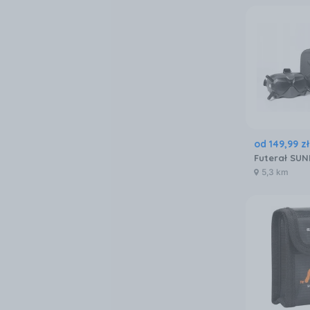
od
149
,
99
zł
5,3 km