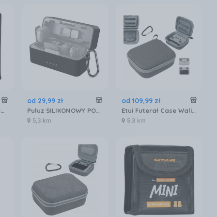
od
29
,
99
zł
od
109
,
99
zł
Futerał Etui Pokrowiec na 2x AKUMULATOR do Drona DJI AVATA 2 Ognioodporny / AT2-DC782-2
Puluz SILIKONOWY POKROWIEC OCHRONNY NA ETUI ŁADUJĄCE DO DJI MIC 3 (CZARNY)
Etui Futerał Case Walizka do Kontrolera Pilota DJI RC 1 2 RC-N1 RC-N2 RC-N3 / B070-D
5,3 km
5,3 km