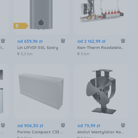
od
639
,
96
zł
od
2 162
,
99
zł
Immergas Kondens Victrix Omnia V2 3035086
Lin LIFVD1 50L Szary
Kan-Therm Rozdzielacz Z Układem Mieszającym 5 Obwodów 1316157091
5,3 km
5 km
od
906
,
30
zł
od
79
,
99
zł
Vaillant VC 20CS/1-5 + Zasobnik VIH R 120/6 B + Sterownik VRC 720 SensoComfort 10043619
Purmo Compact C33 550x1200
Anslut Wentylator Kominkowy KGZ01