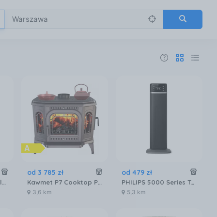
od
3 785
zł
od
479
zł
Laxå Pellets Laxa Pellets Pellety Drewniane 6mm 16kg
Kawmet P7 Cooktop Pb Eco
PHILIPS 5000 Series Termowentylator ceramiczny CX5120/11
3,6 km
5,3 km