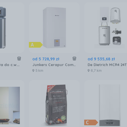
od
5 728
,
99
zł
od
9 535
,
68
zł
Pompa ciepła do c.w.u. KROMMLER 3,6 kW ze zbiornikiem 200 litrów ze stali nierdzewnej. Wersja X6
Junkers Cerapur Compact ZSB 24-1 DE 7736900765
5 km
6,7 km