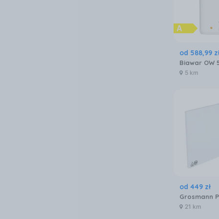
od
588
,
99
z
Biawar OW 5
5 km
od
449
zł
21 km