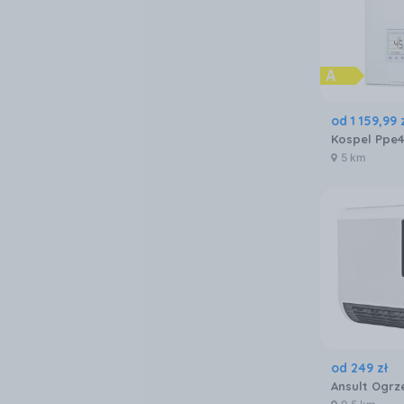
od
1 159
,
99
5 km
od
249
zł