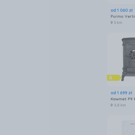
od
1 060
zł
5 km
od
1 699
zł
Kawmet P9 
3,6 km