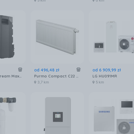
5 km
0 km
od
496
,
48
zł
od
6 909
,
99
zł
ECOFLOW Stream Max Magazyn Energii Z Mikroinwerterem Kod producenta EFSTREAMMAX800WEU
Purmo Compact C22 600x1200
LG HU091MR
3,7 km
5 km