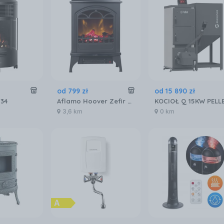
od
799
zł
od
15 890
zł
034
Aflamo Hoover Zefir W14
3,6 km
0 km