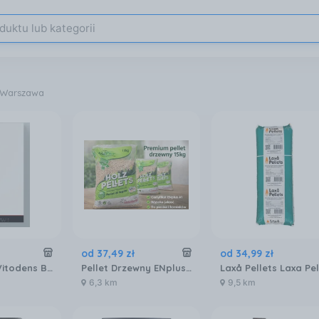
 Warszawa
od
37
,
49
zł
od
34
,
99
zł
Viessmann Vitodens Boka 050-W 25kW Z024665
Pellet Drzewny ENplus A1 15 kg
6,3 km
9,5 km