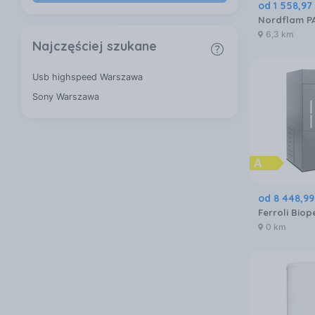
od
1 558
,
97
Nordflam P
6,3 km
Najczęściej szukane
Usb highspeed Warszawa
Sony Warszawa
od
8 448
,
99
0 km