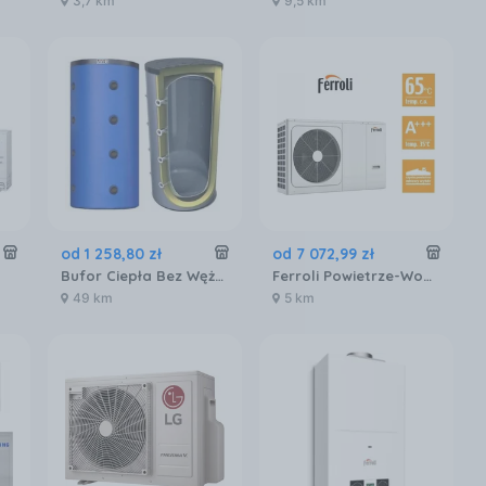
3,7 km
9,5 km
od
1 258
,
80
zł
od
7 072
,
99
zł
Bufor Ciepła Bez Wężownicy 1000L
Ferroli Powietrze-Woda Monoblok 6.5 kW 2CP000BF-BH30A 2CP000BFBH30A
49 km
5 km