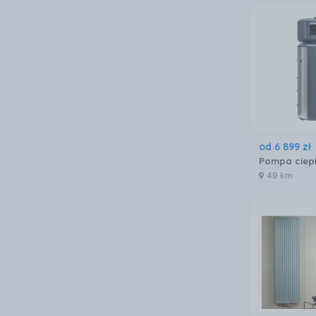
od
6 899
zł
49 km