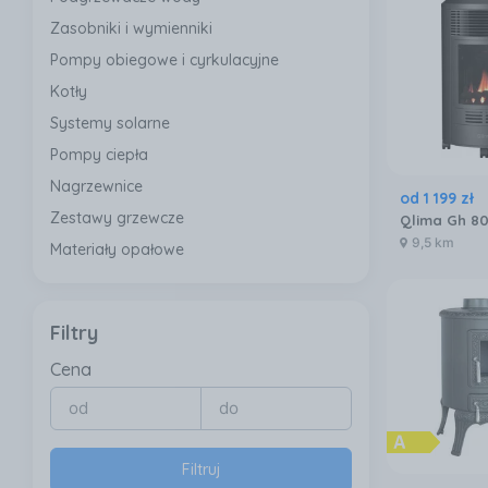
Zasobniki i wymienniki
Pompy obiegowe i cyrkulacyjne
Kotły
Systemy solarne
Pompy ciepła
Nagrzewnice
od
1 199
zł
Zestawy grzewcze
Qlima Gh 8
9,5 km
Materiały opałowe
Filtry
Cena
Filtruj