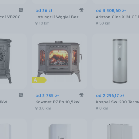
od
36
zł
od
3 308
,
60
zł
Purmo Vertical VR20C 1950x300
Lotusgrill Węgiel Bezdymny 1kg
10 km
50 km
od
3 785
zł
od
2 296
,
17
zł
8kW
Kawmet P7 Pb 10,5kW
3,6 km
0 km