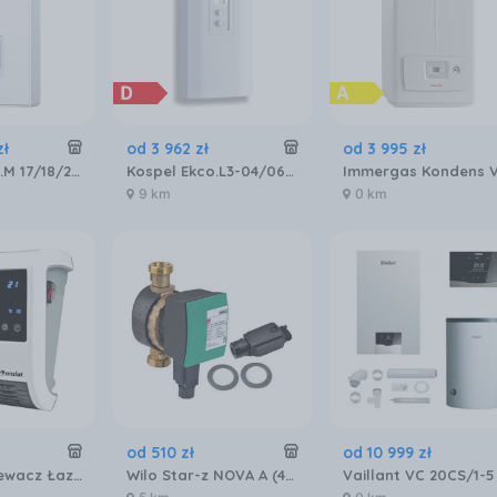
zł
od
3 962
zł
od
3 995
zł
Kospel Ppe4.M 17/18/21/24 PPE4M17182124PL
Kospel Ekco.L3-04/06/08
9 km
0 km
od
510
zł
od
10 999
zł
Ansult Ogrzewacz Łazienkowy 23265
Wilo Star-z NOVA A (4132761)