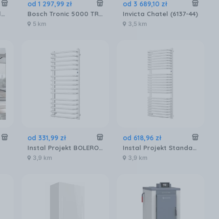
od
1 297
,
99
zł
od
3 689
,
10
zł
Webber Termowentylator Kolumnowy TH2200B 2200W Z Nawilżaczem
Bosch Tronic 5000 TR5001 15/18/21 EB 7736506137
Invicta Chatel (6137-44)
5 km
3,5 km
od
331
,
99
zł
od
618
,
96
zł
Instal Projekt BOLERO 500x682 (BOL-50/70B)
Instal Projekt Standard GŁ-50/120
3,9 km
3,9 km