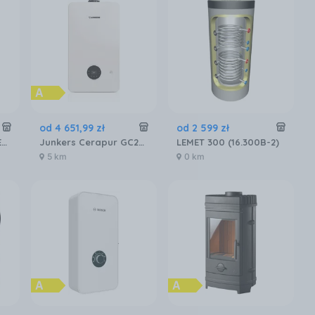
od
4 651
,
99
zł
od
2 599
zł
KOCIOŁ Q 15KW PELLETOWY HEIZTECHNIK 30310021
Junkers Cerapur GC2200W 20/25C 7736901493
LEMET 300 (16.300B-2)
5 km
0 km