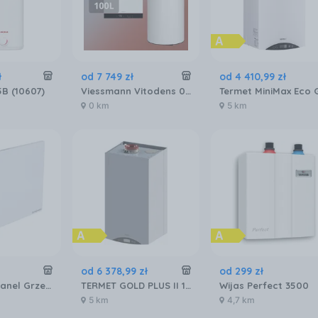
ł
od
7 749
zł
od
4 410
,
99
zł
B (10607)
Viessmann Vitodens 050-W 25kW + Vitocell 100-W Cuga 100l Z028056
0 km
5 km
od
6 378
,
99
zł
od
299
zł
Grosmann Panel Grzewczy Na Podczerwień Infra Isp 300
TERMET GOLD PLUS II 1 FUN. 25 KW KOCIOŁ KONDENSACYJNY
Wijas Perfect 3500
5 km
4,7 km