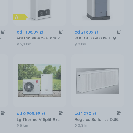
od
1 108
,
99
zł
od
21 699
zł
Termet MiniMax Eco Gco-Dp-13-10 (22/22) WKD4341000000PL1
Ariston AKROS R X 1020 (4332007)
KOCIOŁ ZGAZOWUJĄCY DREWNO SMART HTV 20 KW HEIZTECHNIK HTV020L000
5,3 km
0 km
od
6 909
,
99
zł
od
1 270
zł
Lg Therma V Split 9kW HU091MRHN091MR
Regulus Sollarius DUBEL DSD2/100 200x100
5 km
3,3 km