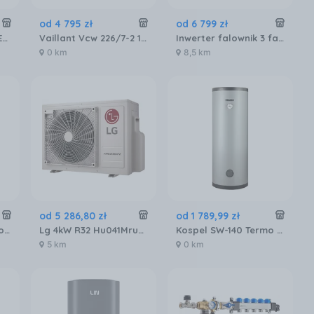
od
4 795
zł
od
6 799
zł
Ariston Clas X 24 CF EU LOW NOX (3301313)
Vaillant Vcw 226/7-2 10019987
Inwerter falownik 3 fazowy hybrydowy Deye SUN-10K-SG04LP3-EU, 10kW
0 km
8,5 km
od
5 286
,
80
zł
od
1 789
,
99
zł
Kospel SW-200 Termo Max
Lg 4kW R32 Hu041Mru20
Kospel SW-140 Termo Max
5 km
0 km