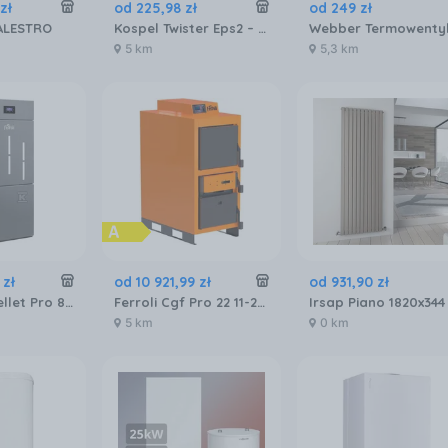
zł
od
225
,
98
zł
od
249
zł
ALESTRO
Kospel Twister Eps2 – 4,4
5 km
5,3 km
zł
od
10 921
,
99
zł
od
931
,
90
zł
Ferroli Biopellet Pro 8kW
Ferroli Cgf Pro 22 11-22kW 23FGZ22
Irsap Piano 1820x344
5 km
0 km