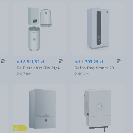
od
8 341
,
52
zł
od
4 703
,
29
zł
De Dietrich MCR4 24T + Kocioł Gazowy 230 kW (jednofunkcyjny) + Zasobnik CWU Aquavie 125L Smart (7857045125AQVTCX) [5908287185517]
De Dietrich MCR4 24/Aquavie100 Kocioł Gazowy Kondensacyjny 24 kW + Podgrzewacz 100 l (7857045100AQV) [5908287185388]
Defro Dcg Smart 20 1F 20Kw (DCGSMART1F)
6,7 km
49 km