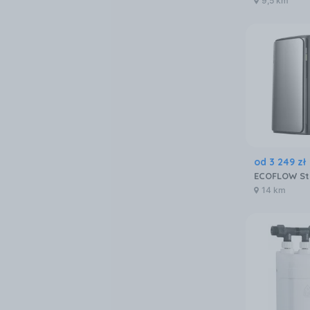
9,5 km
od
3 249
zł
14 km