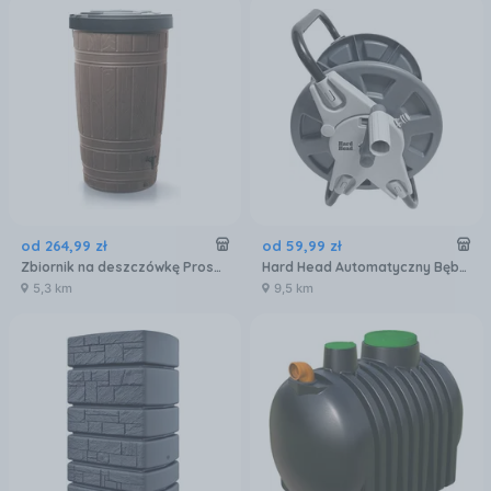
od
264
,
99
zł
od
59
,
99
zł
Zbiornik na deszczówkę Prosperplast Woodcan 265L brąz
Hard Head Automatyczny Bęben Z Wężem Ogrodowym
5,3 km
9,5 km