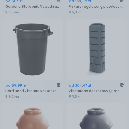
od
583
zł
od
169
,
99
zł
Gardena Sterownik Nawadniania Dual Smart 19034-20
Fiskars regulowany pistolet zraszający, przedni spust FiberComp 1067193
5,3 km
5,3 km
od
59
,
99
zł
od
304
,
47
zł
Hard Head Zbiornik Na Deszczówkę 75l
Zbiornik na deszczówkę Prosperplast Beczka Tenso 120 L Antracytowa
9,5 km
5,3 km