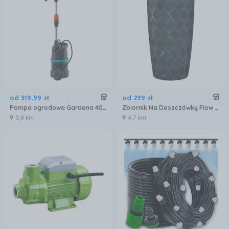
od
319
,
99
zł
od
299
zł
Pompa ogrodowa Gardena 4000/1 400W 1762-20
Zbiornik Na Deszczówkę Flow 240l Antracyt
3,6 km
4,7 km