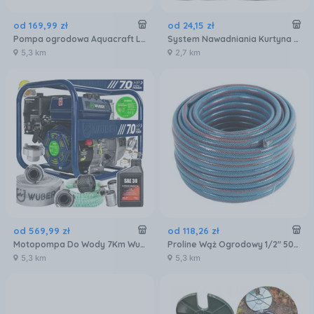
od
169
,
99
zł
od
24
,
15
zł
Pompa ogrodowa Aquacraft Lcqb60 370W
System Nawadniania Kurtyna Wodna Do Ogrodu Zraszacz Mgiełka Wąż 20m 48160
5,3 km
2,7 km
od
569
,
99
zł
od
118
,
26
zł
Motopompa Do Wody 7Km Wuber + Węże
Proline Wąż Ogrodowy 1/2" 50m 99415
5,3 km
5,3 km