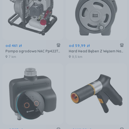
od
461
zł
od
59
,
99
zł
Pompa ogrodowa NAC Pp422T 1250W
Hard Head Bęben Z Wężem Na Wodę
7 km
9,5 km