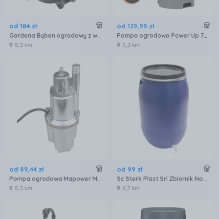
od
184
zł
od
129
,
99
zł
Gardena Bęben ogrodowy z wężem Move 18692-20
Pompa ogrodowa Power Up 79909 400W
5,3 km
5,3 km
od
89
,
44
zł
od
99
zł
Pompa ogrodowa Mapower Membranowa 600W Mpwp01
Sc Sterk Plast Srl Zbiornik Na Deszczówkę 120L
5,3 km
4,7 km