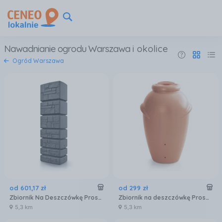
Nawadnianie ogrodu Warszawa
i okolice
Ogród Warszawa
od
601
,
17
zł
od
299
zł
Zbiornik Na Deszczówkę Prosperplast Tower Stone Antracyt 350L
Zbiornik na deszczówkę Prosperplast Aquacan Baby 210L
5,3 km
5,3 km