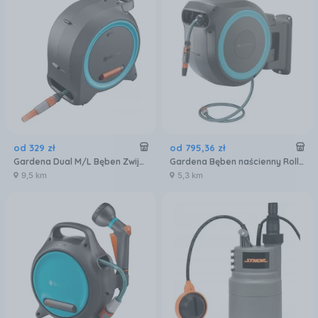
od
329
zł
od
795
,
36
zł
Gardena Dual M/L Bęben Zwijacz Z Wężem Na Wodę 25M
Gardena Bęben naścienny RollUp XL (18630-20)
9,5 km
5,3 km