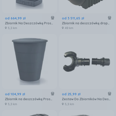
od
664
,
99
zł
od
3 511
,
65
zł
Zbiornik Na Deszczówkę Prosperplast Tower Stone Antracyt 500L
Zbiornik na deszczówkę dropWATER 4000
5,3 km
49 km
od
104
,
99
zł
od
25
,
99
zł
Zbiornik na deszczówkę Prosperplast Smooth 210L
Zestaw Do Zbiorników Na Deszczówkę Prosperplast Icanset 3
5,3 km
5,3 km