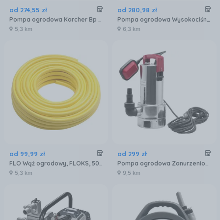
od
274
,
55
zł
od
280
,
98
zł
Pompa ogrodowa Karcher Bp 1 Barrel 1.645-460.0
Pompa ogrodowa Wysokociśnieniowa Daewoo Dhp 3500 750W Ipx8
5,3 km
6,3 km
od
99
,
99
zł
od
299
zł
FLO Wąż ogrodowy, FLOKS, 50 m, 1/2 / 12,5 mm 89313
Pompa ogrodowa Zanurzeniowa 216 L/Min 750 W
5,3 km
9,5 km