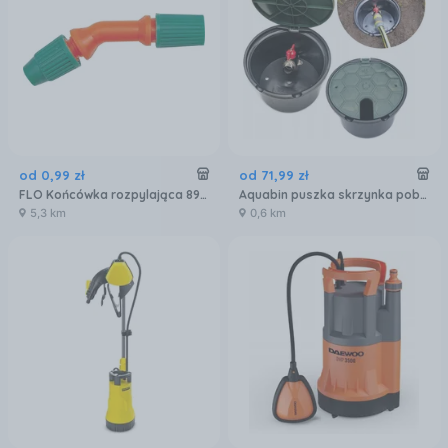
od
0
,
99
zł
od
71
,
99
zł
FLO Końcówka rozpylająca 89537
Aquabin puszka skrzynka poboru wody zawór 3/4 cala
5,3 km
0,6 km