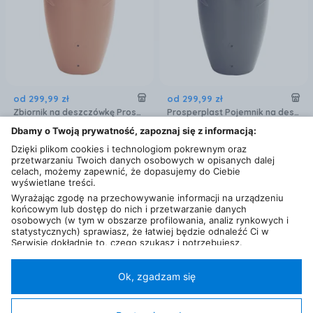
od
299
,
99
zł
od
299
,
99
zł
Zbiornik na deszczówkę Prosperplast Aqua Can 360L
Prosperplast Pojemnik na deszczówkę AQUACAN 360L grafit
5,3 km
5,3 km
Dbamy o Twoją prywatność, zapoznaj się z informacją:
Dzięki plikom cookies i technologiom pokrewnym oraz
przetwarzaniu Twoich danych osobowych w opisanych dalej
celach, możemy zapewnić, że dopasujemy do Ciebie
wyświetlane treści.
Wyrażając zgodę na przechowywanie informacji na urządzeniu
końcowym lub dostęp do nich i przetwarzanie danych
osobowych (w tym w obszarze profilowania, analiz rynkowych i
statystycznych) sprawiasz, że łatwiej będzie odnaleźć Ci w
Serwisie dokładnie to, czego szukasz i potrzebujesz.
Administratorem Twoich danych osobowych będzie Ceneo.pl sp.
z o.o., a w niektórych przypadkach (np. identyfikator
internetowy, dane przeglądania)
nasi partnerzy (129 partnerów)
,
Ok, zgadzam się
w tym tzw.
“Zaufani Partnerzy IAB” (125 partnerów).
Twoja zgoda jest dobrowolna i obejmuje przetwarzanie danych
od
869
,
99
zł
od
29
,
60
zł