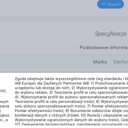
laniu innych działań matematycznych. Kreatywność: Dzięki
Rozwiń
ziecko może stworzyć swoje unikalne zadania. Wsparcie dla
ie, które ułatwia tworzenie ćwiczeń bez potrzeby wymyśla
ją, że nauka staje się zabawą, co może zwiększać motywa
yki. Idealne do nauki i zabawy Drukarka stanowi doskona
Specyfikacja
 jak i w szkole. Jest to sposób na ciekawe i efektywne p
ką. Dzięki temu narzędziu, dzieci mogą ćwiczyć w dowol
Podstawowe informa
tywaniu informacji. Podsumowując, to innowacyjne urządze
 w procesie edukacyjnym. Zachęć swoje dziecko do nauki 
Marka
Derfo
ź drukarkę matematyczną do codziennych zajęć, aby uczyn
Fizyczne
Zgoda obejmuje także wyszczególnione cele (wg standardu i kla
IAB Europe) dla Zaufanych Partnerów IAB: 1) Przechowywanie i
Charakterystyka
urządzeniu lub dostęp do nich; 2) Wykorzystywanie ograniczo
nić,
do wyboru reklam; 3) Tworzenie profili w celu spersonalizowan
4). Wykorzystanie profili do wyboru spersonalizowanych reklam
cowym
Tworzenie profili w celu personalizacji treści; 6) Wykorzystywan
zarze
celu doboru spersonalizowanych treści; 7) Pomiar efektywności
j
Pomiar efektywności treści; 9) Rozumienie odbiorców dzięki st
Polityka prywatności
Liczba użytkowników (DS
ujesz.
kombinacji danych z różnych źródeł; 10) Rozwój i ulepszanie usł
stania z usługi
or
Polityka prywatności
Google.
o., a
Wykorzystywanie ograniczonych danych do wyboru treści, Cele
12) Zapewnienie bezpieczeństwa, zapobieganie oszustwom i n