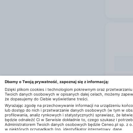
w utrwa
każde d
narzędz
sprawia
matemat
w domu,
kartków
zapamię
element
Wprowad
Dbamy o Twoją prywatność, zapoznaj się z informacją:
Dzięki plikom cookies i technologiom pokrewnym oraz przetwarzaniu
Twoich danych osobowych w opisanych dalej celach, możemy zapew
że dopasujemy do Ciebie wyświetlane treści.
Wyrażając zgodę na przechowywanie informacji na urządzeniu koń
lub dostęp do nich i przetwarzanie danych osobowych (w tym w obs
profilowania, analiz rynkowych i statystycznych) sprawiasz, że łatwie
© 2013 - 2026
Ceneo.pl sp. z o.o.
będzie odnaleźć Ci w Serwisie dokładnie to, czego szukasz i potrzeb
Ta strona jest chroniona przez reCAPTCHA i obowiązują ją
Warunki korzy
Administratorem Twoich danych osobowych będzie Ceneo.pl sp. z o.
w niektórych przypadkach (np. identyfikator internetowy, dane