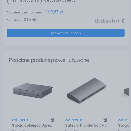
1169,83 zł
Ostatnia znana cena:
brak
Najbliżej:
Liczba ofert:
0
Sprawdź na Ceneo.pl
Podobne produkty nowe i używane
od
949
zł
od
979
zł
od
1 1
Stacja dokująca Ugreen Maxidok U712 (U712)
Satechi Thunderbolt 4 Dock - stacja dokująca (1x Thunderbolt 4 host port 96W, 3x Thunderbolt 4 15W, Gigabit ethernet, 3x USB-A 10Gbps, USB-A do ładowa