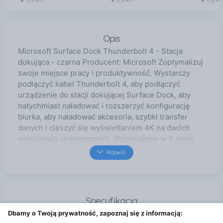
0,6 km
0,6 km
0,6 k
Opis
Microsoft Surface Dock Thunderbolt 4 - Stacja
dokująca - czarna Producent: Microsoft Zoptymalizuj
swoje miejsce pracy i produktywność. Wystarczy
podłączyć kabel Thunderbolt 4, aby podłączyć
urządzenie do stacji dokującej Surface Dock, aby
natychmiast naładować i rozszerzyć konfigurację
biurka, aby naładować akcesoria, szybki transfer
danych i cieszyć się wyświetlaniem 4K na dwóch
monitorach zewnętrznych. Wyposażony w 3 porty
USB-C, 3 porty USB-A, gniazdo audio 3,5 mm, 1 port
Rozwiń
Ethernet 2,5G i gniazdo blokady bezpieczeństwa.
Kompatybilny z Surface Laptop 5 / Surface Laptop
Studio / Surface Pro 8 / Surface Pro 9 (Intel/Wifi) /
Urządzenia z systemem Windows 11 z portami
Specyfikacja
Thunderbolt 4 i USB 4. Zoptymalizuj swoje miejsce
Dbamy o Twoją prywatność, zapoznaj się z informacją:
Podstawowe informacje
pracy i produktywność. Wystarczy podłączyć kabel