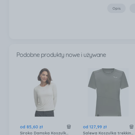
Opis
Podobne produkty nowe i używane
od
85
,
60
zł
od
127
,
99
zł
Siroko Damska Koszulka Trekkingowa Z Długim Rękawem Wander Sand
Salewa Koszulka trekkingowa damska Puez Sporty Dry morning blue Niebieski 44/38