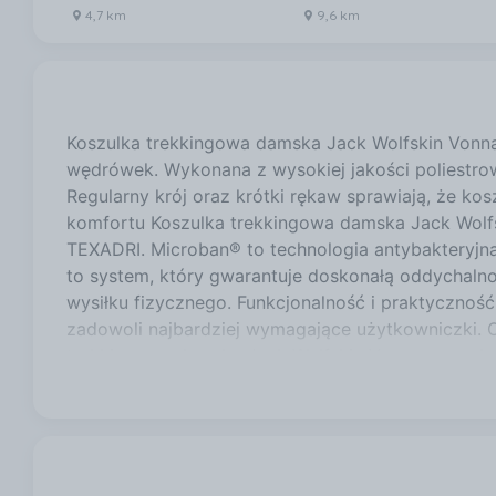
4,7 km
9,6 km
Koszulka trekkingowa damska Jack Wolfskin Vonnan
wędrówek. Wykonana z wysokiej jakości poliestrow
Regularny krój oraz krótki rękaw sprawiają, że k
komfortu Koszulka trekkingowa damska Jack Wolfs
TEXADRI. Microban® to technologia antybakteryjna
to system, który gwarantuje doskonałą oddychaln
wysiłku fizycznego. Funkcjonalność i praktyczność
zadowoli najbardziej wymagające użytkowniczki. Ok
trekkingowa damska Jack Wolfskin Vonnan - cechy
Technologia Microban® redukująca nieprzyjemne z
Lekka konstrukcja zwiększająca komfort noszenia.