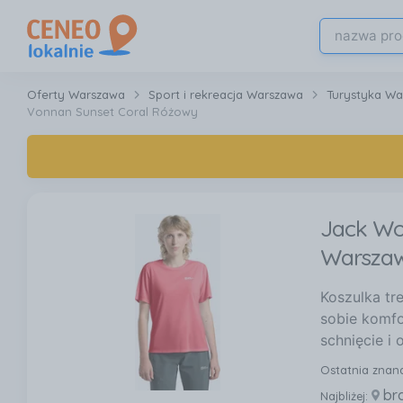
Oferty Warszawa
Sport i rekreacja Warszawa
Turystyka W
Vonnan Sunset Coral Różowy
Jack Wo
Warsza
Koszulka tr
sobie komfo
schnięcie i
Ostatnia znan
br
Najbliżej: