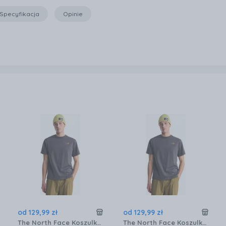
Specyfikacja
Opinie
od
129
,
99
zł
od
129
,
99
zł
The North Face Koszulka męska Snack Relaxed anthracite grey Szary XL
The North Face Koszulka męska Snack Relaxed anthracite grey Szary M