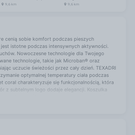
9,6 km
9,6 km
9,
re cenią sobie komfort podczas pieszych
 jest istotne podczas intensywnych aktywności.
c ruchów. Nowoczesne technologie dla Twojego
ane technologie, takie jak Microban® oraz
iając uczucie świeżości przez cały dzień. TEXADRI
rzymanie optymalnej temperatury ciała podczas
coral charakteryzuje się funkcjonalnością, która
ór z subtelnym logo dodaje elegancji. Koszulka
da regularny krój zapewniający swobodę ruchów;
ągły dekolt zwiększający uniwersalność koszulki;