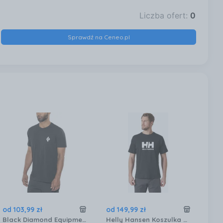
Liczba ofert:
0
Sprawdź na Ceneo.pl
od
103
,
99
zł
od
149
,
99
zł
od
Black Diamond Equipment For Alpinist Bluzka Z Krótkim Rękawem M Czarny
Helly Hansen Koszulka Męska Logo 3.0 Black