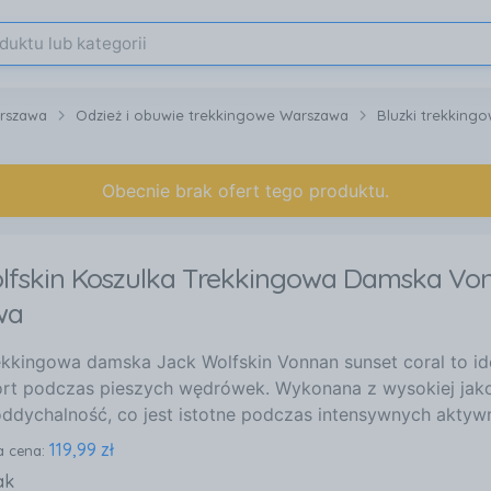
arszawa
Odzież i obuwie trekkingowe Warszawa
Bluzki trekking
Obecnie brak ofert tego produktu.
lfskin Koszulka Trekkingowa Damska Vo
wa
ekkingowa damska Jack Wolfskin Vonnan sunset coral to id
rt podczas pieszych wędrówek. Wykonana z wysokiej jakoś
 oddychalność, co jest istotne podczas intensywnych aktyw
119,99 zł
a cena:
ak