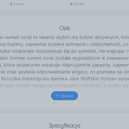
9,6 km
9,6 km
Opis
 sunset coral to idealny wybór dla kobiet aktywnych, któ
ej tkaniny, zapewnia szybkie schnięcie i oddychalność, co
oszulka doskonale dopasowuje się do sylwetki, nie krępują
kin Vonnan sunset coral została wyposażona w zaawansow
, która skutecznie redukuje nieprzyjemne zapachy, zapewn
ość oraz szybkie odprowadzanie wilgoci, co pozwala na ut
 Koszulka trekkingowa damska Jack Wolfskin Vonnan sunset 
rągły dekolt nadaje jej uniwersalny charakter, a gładki wz
: Wykonana z poliestrowej tkaniny szybkoschnącej; Posia
Rozwiń
apachy; System TEXADRI dla optymalnej oddychalności; Okr
Specyfikacja