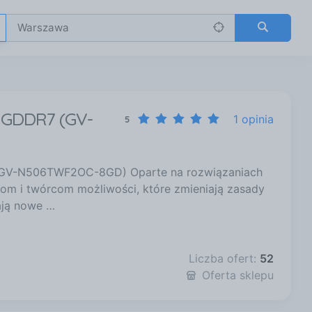
B GDDR7 (GV-
1 opinia
5
GV-N506TWF2OC-8GD) Oparte na rozwiązaniach
zom i twórcom możliwości, które zmieniają zasady
ają nowe …
Liczba ofert:
52
Oferta sklepu