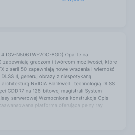
2149,00 zł
2149,00 zł
 4 (GV-N506TWF2OC-8GD) Oparte na
0 zapewniają graczom i twórcom możliwości, które
l.
2149,00 zł
X z serii 50 zapewniają nowe wrażenia i wierność
 DLSS 4, generuj obrazy z niespotykaną
 architekturą NVIDIA Blackwell i technologią DLSS
ci GDDR7 na 128-bitowej magistrali System
2149,00 zł
lasy serwerowej Wzmocniona konstrukcja Opis
j zaawansowana platforma oferująca pełny ray
óre rewolucjonizują sposób, w jaki gramy i
2149,00 zł
y zapewnić realistyczną grafikę z niezwykłą
enerator wielu klatek DLSS. NVIDIA DLSS 4.
S to rewolucyjny pakiet technik renderingu