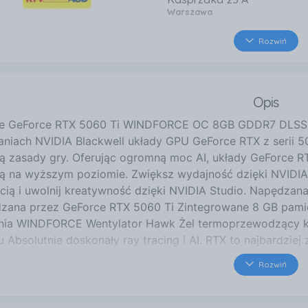
Warszawa
3,6 km
Rozwiń
al. Jana Pawła II 82
Warszawa
4,5 km
Opis
Aleje Jerozolimskie 148
Warszawa
te GeForce RTX 5060 Ti WINDFORCE OC 8GB GDDR7 DLSS
4,5 km
aniach NVIDIA Blackwell układy GPU GeForce RTX z serii 5
Centrum Handlowe Reduta A
ją zasady gry. Oferując ogromną moc AI, układy GeForce RT
Jerozolimskie 148 lokal 457
ną na wyższym poziomie. Zwiększ wydajność dzięki NVIDIA
Warszawa
cią i uwolnij kreatywność dzięki NVIDIA Studio. Napędzana
5,3 km
zana przez GeForce RTX 5060 Ti Zintegrowane 8 GB pamię
Grochowska 207
nia WINDFORCE Wentylator Hawk Żel termoprzewodzący k
Warszawa
 Absolutnie doskonały ray tracing i AI. RTX to najbardzie
5,6 km
i techniki renderingu opartego na sieciach neuronowych, kt
Rozwiń
Wołoska 12
. Ponad 700 gier i aplikacji korzysta z rozwiązań RTX, ab
Warszawa
cią dzięki obsłudze najnowocześniejszych funkcji AI jak g
ła szybkość. Doskonała oprawa graficzna. Z potęgą AI. DLS