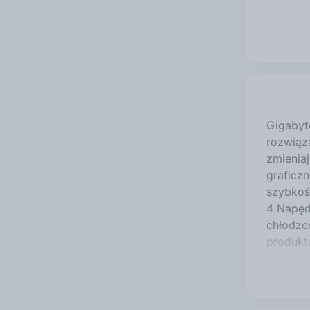
Gigaby
rozwiąz
zmienia
graficz
szybkoś
4 Napęd
chłodze
produktu
tracing 
tworzymy
wydajnoś
Niezwyk