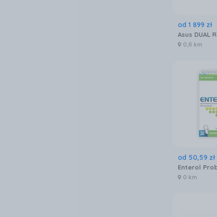
od
1 899
zł
0,6 km
od
50
,
59
zł
0 km