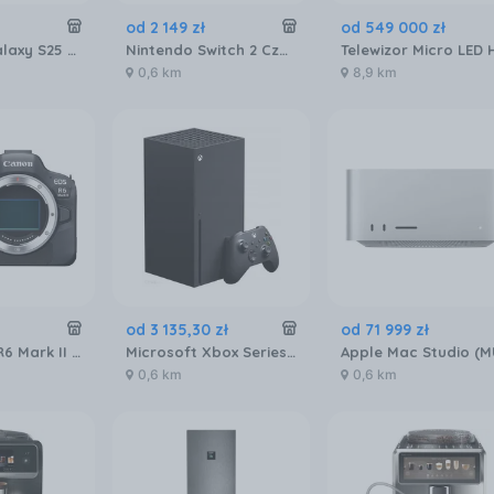
od
2 149
zł
od
549 000
zł
Samsung Galaxy S25 Ultra SM-S938 12/256GB Tytanowy Niebieski
Nintendo Switch 2 Czarna
0,6 km
8,9 km
od
3 135
,
30
zł
od
71 999
zł
Canon EOS R6 Mark II body
Microsoft Xbox Series X
0,6 km
0,6 km