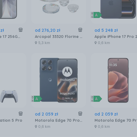
zł
od
276
,
20
zł
od
5 248
zł
Apple iPhone 17 256GB Czarny
Arcopal 33320 Florine Serwis Zestaw Obiadowy 26EL
5,3 km
0,6 km
od
2 059
zł
od
2 059
zł
ation 5 Pro
Motorola Edge 70 Pro 8/256GB Granatowy
0,6 km
0,6 km