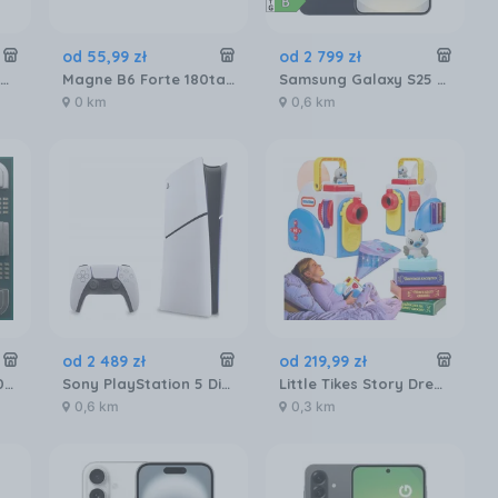
od
55
,
99
zł
od
2 799
zł
Pamięć RAM GOODRAM IRDM RGB 32GB [2x16GB 6000MHz DDR5 CL30 DIMM] (IRG60D5L30S32GDC)
Magne B6 Forte 180tabl.
Samsung Galaxy S25 SM-S931 12/256GB Czarny
0 km
0,6 km
od
2 489
zł
od
219
,
99
zł
Amd AM5 Ryzen 7 7800X3D Tray 4,2GHz (100000000910)
Sony PlayStation 5 Digital Slim 825GB
Little Tikes Story Dream Machine Interaktywny Projektor Bajek Dla Dzieci 3 Klasyczne Bajki Dźwięk Światło
0,6 km
0,3 km