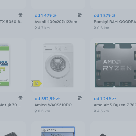
od
1 479
zł
od
1 879
zł
Asus DUAL RTX 5060 8GB OC (90YV0N12M0NA00)
Avenli 400x207x122cm
4,7 km
0,6 km
od
892
,
99
zł
od
1 249
zł
Enterol Probiotyk 30 kapsułek 250 mg
Amica WA0S610DO
0,6 km
4,5 km