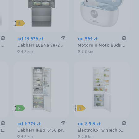
od
29 979
zł
od
599
zł
Ekspres Saeco Xelsis Suprema SM8885/00 Metalowy
Liebherr ECBNe 8872 BioFresh NoFrost
Motorola Moto Buds 2 Plus Anc Biały
4,7 km
5,3 km
od
9 779
zł
od
2 519
zł
JURA C9 Piano White (EA)
Liebherr IRBbi 5150 prime BioFresh
Electrolux TwinTech 600 ENT6NE18S
4,7 km
0,6 km