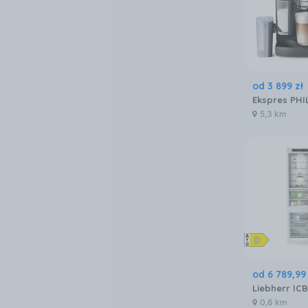
od
3 899
zł
5,3 km
od
6 789
,
99
0,6 km