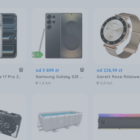
od
3 899
zł
od
228
,
99
zł
Apple iPhone 17 Pro 256GB Srebrny
Samsung Galaxy S25 Ultra SM-S938 12/256GB Tytanowy Czarny
1,4 km
0,6 km