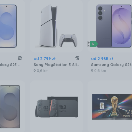
od
2 799
zł
od
2 988
zł
Samsung Galaxy S25 SM-S931 12/256GB Granatowy
Sony PlayStation 5 Slim 1TB
0,6 km
0,6 km