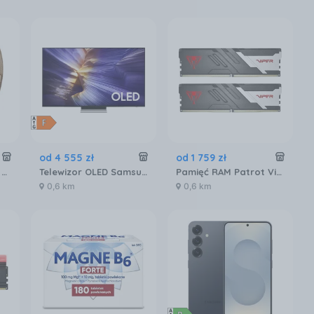
od
4 555
zł
od
1 759
zł
Garett Rose Różowe złoto mesh
Telewizor OLED Samsung QE65S90FATXXH 65 cali 4K UHD
Pamięć RAM Patrot Viper Venom DDR5 32GB 6000MTs (PVV532G600C30K)
0,6 km
0,6 km