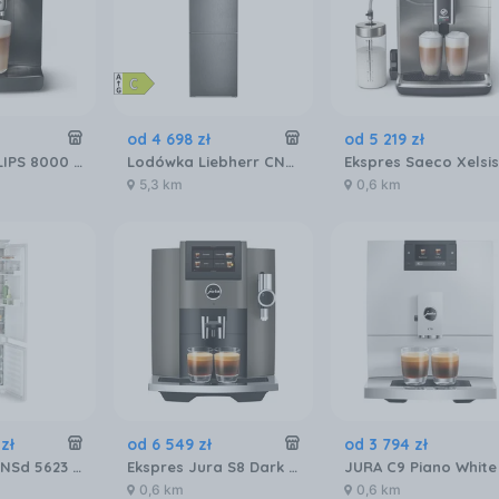
od
4 698
zł
od
5 219
zł
Ekspres PHILIPS 8000 LatteGo Pro EP8757/12
Lodówka Liebherr CNbdc 573i plus NoFrost z zamrażalnikiem dolnym 201,5 cm Czarna
5,3 km
0,6 km
zł
od
6 549
zł
od
3 794
zł
Liebherr ICBNSd 5623 plus BioFresh NoFrost
Ekspres Jura S8 Dark Inox (EB) 15480
0,6 km
0,6 km