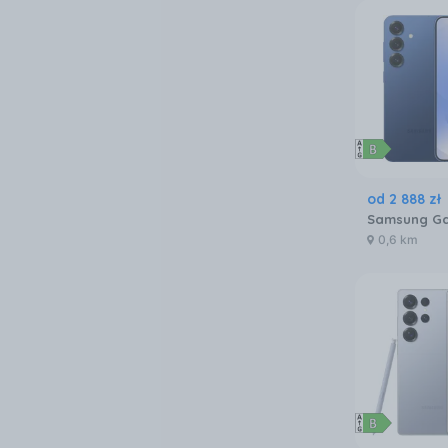
od
2 888
zł
0,6 km