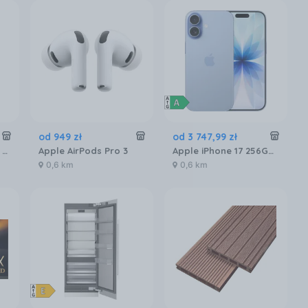
od
949
zł
od
3 747
,
99
zł
Samsung Galaxy S26 SM-S942 12/256GB Fioletowy
Apple AirPods Pro 3
Apple iPhone 17 256GB Gołębi
0,6 km
0,6 km