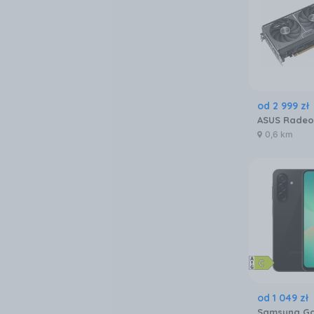
od
2 999
zł
0,6 km
od
1 049
zł