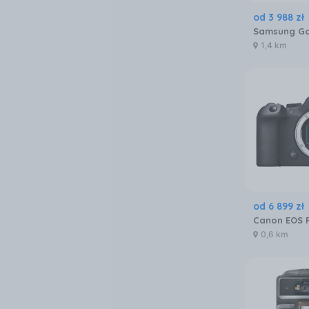
od
3 988
zł
1,4 km
od
6 899
zł
0,6 km