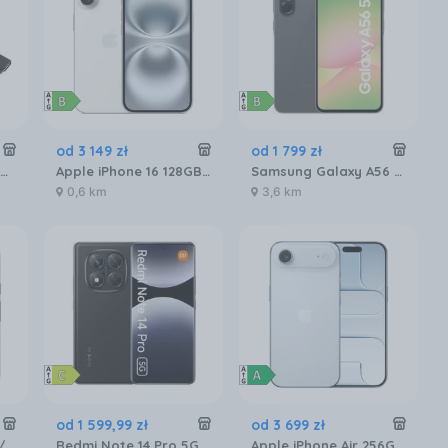
od
3 149
zł
od
1 799
zł
Pamięć RAM GOODRAM IRDM 32GB 2x16GB 6400MHz DDR5 CL32 (IR-6400D564L32S)
Apple iPhone 16 128GB Biały
Samsung Galaxy A56 SM-A566 8/256GB Grafitowy
0,6 km
3,6 km
od
1 599
,
99
zł
od
3 699
zł
Google Pixel 9a 5G 8/128GB Obsydian
Redmi Note 14 Pro 5G 8/256GB Czarny
Apple iPhone Air 256GB Błękitny