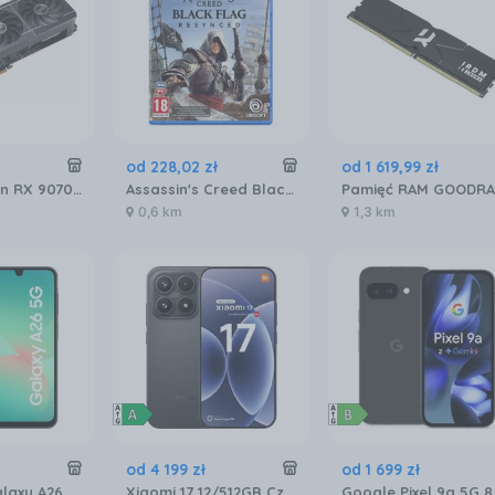
od
228
,
02
zł
od
1 619
,
99
zł
ASUS Radeon RX 9070 PRIME 16GB OC (GRATIPASU544)
Assassin's Creed Black Flag Resynced (Gra PS5)
0,6 km
1,3 km
od
4 199
zł
od
1 699
zł
Samsung Galaxy A26 SM-A266 6/128GB 5G Czarny
Xiaomi 17 12/512GB Czarny