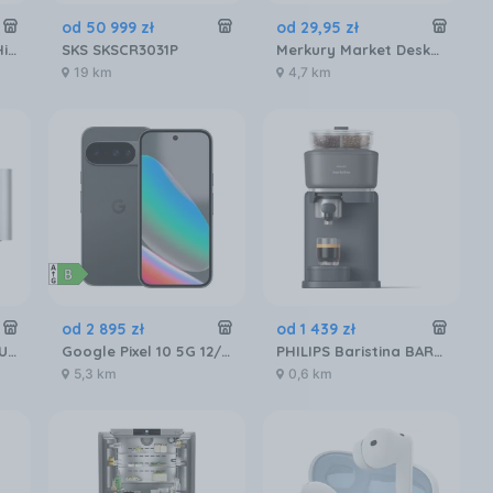
od
50 999
zł
od
29
,
95
zł
Telewizor Micro LED Hisense 136MX 136 cali 4K UHD
SKS SKSCR3031P
Merkury Market Deska Tarasowa Mercado Basic Brąz 2000X120X20Mm MR5601072
19 km
4,7 km
od
2 895
zł
od
1 439
zł
Apple Mac Studio (MU963ZEAP3R3D5)
Google Pixel 10 5G 12/256GB Obsydian
PHILIPS Baristina BAR320/60 Podwójny pojemnik na ziarna czarny
5,3 km
0,6 km