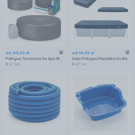
od
219
,
50
zł
od
40
,
99
zł
Pokrywa Termiczna Do Spa 180 X 66cm Bestway 60317
Intex Pokrywa Plandeka Do Basenu Stelażowego 2,6X1,6m
4,7 km
4,7 km