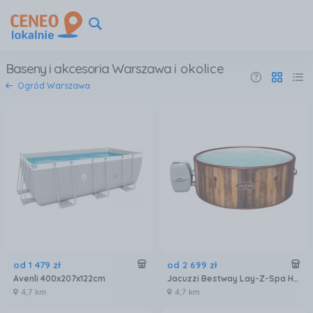
Baseny i akcesoria Warszawa
i okolice
Ogród Warszawa
od
1 479
zł
od
2 699
zł
Avenli 400x207x122cm
Jacuzzi Bestway Lay-Z-Spa Helsinki AirJet 60025 180x66cm
4,7 km
4,7 km