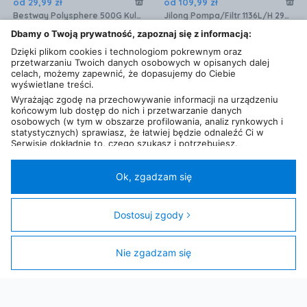
od
29
,
99
zł
od
109
,
99
zł
Bestway Polysphere 500G Kule Filtracyjne
Jilong Pompa/Filtr 1136L/H 29P414
4,7 km
5,3 km
Dbamy o Twoją prywatność, zapoznaj się z informacją:
Dzięki plikom cookies i technologiom pokrewnym oraz
przetwarzaniu Twoich danych osobowych w opisanych dalej
celach, możemy zapewnić, że dopasujemy do Ciebie
wyświetlane treści.
Wyrażając zgodę na przechowywanie informacji na urządzeniu
końcowym lub dostęp do nich i przetwarzanie danych
osobowych (w tym w obszarze profilowania, analiz rynkowych i
statystycznych) sprawiasz, że łatwiej będzie odnaleźć Ci w
Serwisie dokładnie to, czego szukasz i potrzebujesz.
Administratorem Twoich danych osobowych będzie Ceneo.pl sp.
z o.o., a w niektórych przypadkach (np. identyfikator
internetowy, dane przeglądania)
nasi partnerzy (129 partnerów)
,
Ok, zgadzam się
w tym tzw.
“Zaufani Partnerzy IAB” (125 partnerów).
Twoja zgoda jest dobrowolna i obejmuje przetwarzanie danych
od
55
zł
od
1 199
zł
osobowych w celach: prezentowania spersonalizowanych treści i
Dostosuj zgody
Gamix Chlor Mini Multi Tabs 1Kg 20G Wielofunkcyjne
Basen Bestway 56950 427x107
reklam oraz ich pomiaru, tworzenia statystyk, poprawy
14 km
4,7 km
funkcjonalności strony, ułatwienia korzystania z naszych stron.
Nie zgadzam się
Filtry
Zgoda obejmuje także wyszczególnione cele (wg standardu i
klasyfikacji IAB Europe) dla Zaufanych Partnerów IAB: 1)
Przechowywanie informacji na urządzeniu lub dostęp do nich; 2)
Wykorzystywanie ograniczonych danych do wyboru reklam; 3)
Tworzenie profili w celu spersonalizowanych reklam; 4).