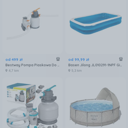
od
499
zł
od
99
,
99
zł
Bestway Pompa Piaskowa Do Basenów 5678L/h 58497
Basen Jilong JL010291-1NPF Giant 200x150x50cm
4,7 km
5,3 km