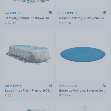
od
699
zł
od
1 099
zł
Bestway Pompa Piaskowa Do Basenów 8327L/h 58499
Basen Bestway 396x107cm 561FY
4,7 km
4,7 km
od
2 699
zł
od
99
,
99
zł
Basen Intex Prism Frame 26798 610x305x122cm
Bestway Pokrywa Solarna Do Basenu 366cm 58242
4,7 km
5,3 km