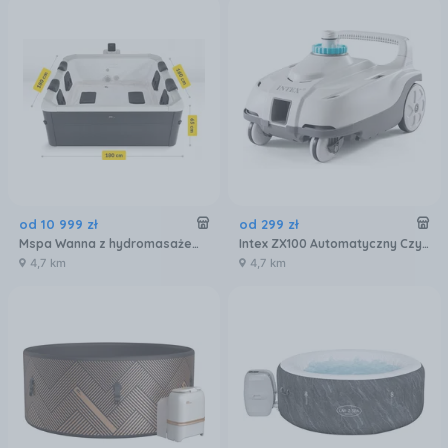
od
10 999
zł
od
299
zł
Mspa Wanna z hydromasażem ogrodowa OSLO Aero Plus 6-osobowa panelowa
Intex ZX100 Automatyczny Czyściciel Dna I Ścian Basenów 28006
4,7 km
4,7 km