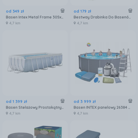
od
349
zł
od
179
zł
Basen Intex Metal Frame 305x76cm 28200NP
Bestway Drabinka Do Basenów Ladder 107cm 58330
4,7 km
4,7 km
od
1 399
zł
od
3 999
zł
Basen Stelażowy Prostokątny 4X2X1 M Chevron 26780Np
Basen INTEX panelowy 26384 478x124cm
4,7 km
4,7 km