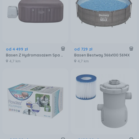
od
4 499
zł
od
729
zł
Basen Z Hydromasażem Spa 2.01X2.01X0.8M Maldives 6001U
Basen Bestway 366x100 5614X
4,7 km
4,7 km