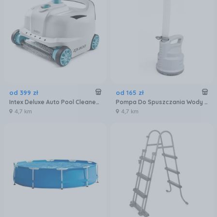
od
399
zł
od
165
zł
Intex Deluxe Auto Pool Cleaner Zx300 28005
Pompa Do Spuszczania Wody Z Basenu 3028L/H 58230
4,7 km
4,7 km