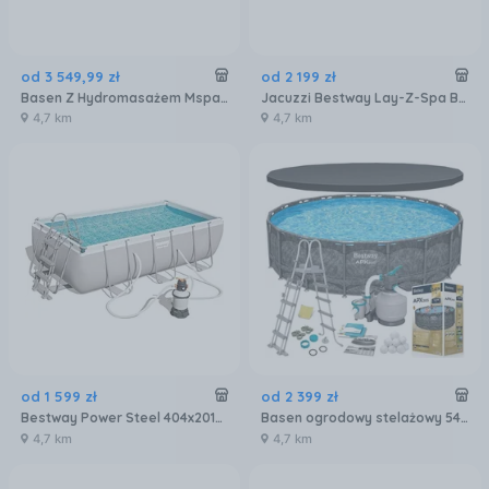
od
3 549
,
99
zł
od
2 199
zł
Basen Z Hydromasażem Mspa 6 Osób Spa 2023 (5D47C25F868F4958A083E2FF6AAC4B5E)
Jacuzzi Bestway Lay-Z-Spa Boracay 60175 180x66cm
4,7 km
4,7 km
od
1 599
zł
od
2 399
zł
Bestway Power Steel 404x201x100cm Z Pompą 56442
Basen ogrodowy stelażowy 549 x 132 cm 11w1 Bestway 561KC
4,7 km
4,7 km