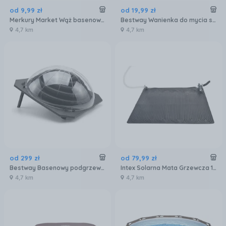
od
9
,
99
zł
od
19
,
99
zł
Merkury Market Wąż basenowy 32mm 1m 3204BU
Bestway Wanienka do mycia stóp 1716BU
4,7 km
4,7 km
od
299
zł
od
79
,
99
zł
Bestway Basenowy podgrzewacz solarny 2810BX
Intex Solarna Mata Grzewcza 1,2x1,2m Pvc Czarna 28685
4,7 km
4,7 km