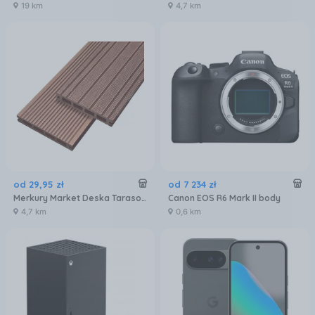
19 km
4,7 km
od
29
,
95
zł
od
7 234
zł
Merkury Market Deska Tarasowa Mercado Basic Brąz 2000X120X20Mm MR5601072
Canon EOS R6 Mark II body
4,7 km
0,6 km