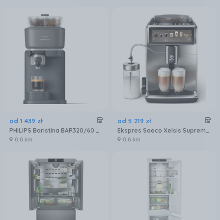
od
1 439
zł
od
5 219
zł
PHILIPS Baristina BAR320/60 Podwójny pojemnik na ziarna czarny
Ekspres Saeco Xelsis Suprema SM8885/00 Metalowy
0,6 km
0,6 km