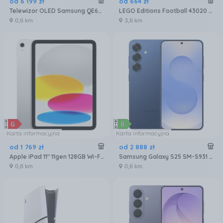
od
6 199
zł
od
664
zł
Telewizor OLED Samsung QE65S90FATXXH 65 cali 4K UHD
LEGO Editions Football 43020 Oficjalny Puchar Świata FIFA
0,6 km
3,6 km
Karta informacyjna
Karta informacyjna
od
1 769
zł
od
2 888
zł
Apple iPad 11" 11gen 128GB Wi-Fi Srebrny (MD3Y4HCA)
Samsung Galaxy S25 SM-S931 12/256GB Granatowy
0,6 km
0,6 km