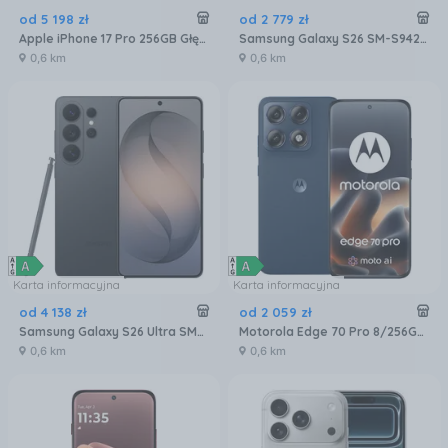
od
5 198
zł
od
2 779
zł
Apple iPhone 17 Pro 256GB Głębinowy błękit
Samsung Galaxy S26 SM-S942 12/256GB Czarny
0,6 km
0,6 km
Karta informacyjna
Karta informacyjna
od
4 138
zł
od
2 059
zł
Samsung Galaxy S26 Ultra SM-S948 5G 12/256GB Czarny
Motorola Edge 70 Pro 8/256GB Granatowy
0,6 km
0,6 km