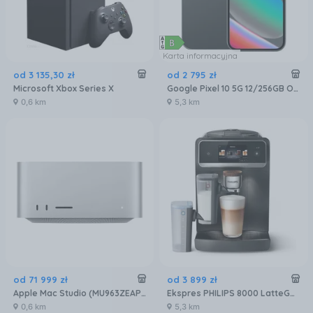
Karta informacyjna
od
3 135
,
30
zł
od
2 795
zł
Microsoft Xbox Series X
Google Pixel 10 5G 12/256GB Obsydian
0,6 km
5,3 km
od
71 999
zł
od
3 899
zł
Apple Mac Studio (MU963ZEAP3R3D5)
Ekspres PHILIPS 8000 LatteGo Pro EP8757/12
0,6 km
5,3 km