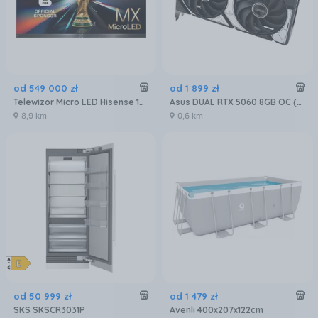
od
549 000
zł
od
1 899
zł
Telewizor Micro LED Hisense 136MX 136 cali 4K UHD
Asus DUAL RTX 5060 8GB OC (90YV0N12M0NA00)
8,9 km
0,6 km
od
50 999
zł
od
1 479
zł
SKS SKSCR3031P
Avenli 400x207x122cm