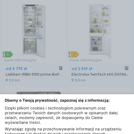
Karta informacyjna
Karta informacyjna
od
9 779
zł
od
2 519
zł
Liebherr IRBbi 5150 prime BioFresh
Electrolux TwinTech 600 ENT6NE18S
0,6 km
0,6 km
Dbamy o Twoją prywatność, zapoznaj się z informacją:
Dzięki plikom cookies i technologiom pokrewnym oraz
przetwarzaniu Twoich danych osobowych w opisanych dalej
celach, możemy zapewnić, że dopasujemy do Ciebie
wyświetlane treści.
Wyrażając zgodę na przechowywanie informacji na urządzeniu
końcowym lub dostęp do nich i przetwarzanie danych