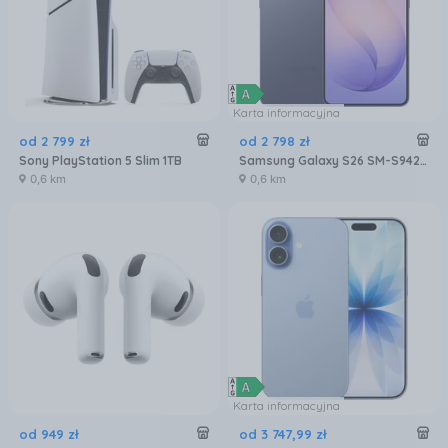
Karta informacyjna
od
2 799
zł
od
2 798
zł
Sony PlayStation 5 Slim 1TB
Samsung Galaxy S26 SM-S942 12/256GB Fioletowy
0,6 km
0,6 km
Karta informacyjna
od
949
zł
od
3 747
,
99
zł