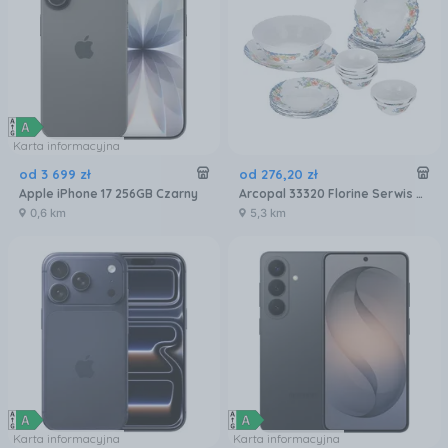
Karta informacyjna
od
3 699
zł
od
276
,
20
zł
Apple iPhone 17 256GB Czarny
Arcopal 33320 Florine Serwis Zestaw Obiadowy 26EL
0,6 km
5,3 km
Karta informacyjna
Karta informacyjna