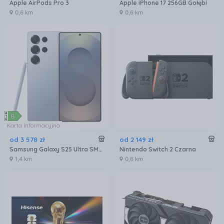
Apple AirPods Pro 3
Apple iPhone 17 256GB Gołębi
0,6 km
0,6 km
Karta informacyjna
od
3 578
zł
od
2 149
zł
Samsung Galaxy S25 Ultra SM-S938 12/256GB Tytanowy Niebieski
Nintendo Switch 2 Czarna
1,4 km
0,6 km