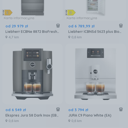
Karta informacyjna
Karta informacyjna
od
29 979
zł
od
6 789
,
99
zł
Liebherr ECBNe 8872 BioFresh NoFrost
Liebherr ICBNSd 5623 plus BioFresh NoFrost
4,7 km
0,6 km
od
6 549
zł
od
3 794
zł
Ekspres Jura S8 Dark Inox (EB) 15480
JURA C9 Piano White (EA)
0,6 km
0,6 km