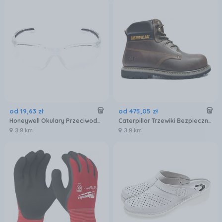
od
19
,
63
zł
od
475
,
05
zł
Honeywell Okulary Przeciwodpryskowe A800 Bezbarwne
Caterpillar Trzewiki Bezpieczne Powerplant S3 Hro Src - Brązowy
3,9 km
3,9 km