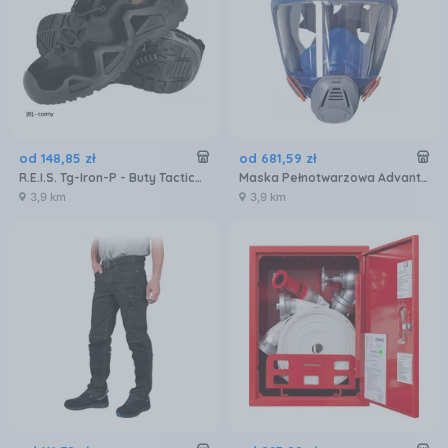
od
148
,
85
zł
od
681
,
59
zł
R.E.I.S. Tg-Iron-P - Buty Tactical Guard, Męskie - Czarny
Maska Pełnotwarzowa Advantage 3221 Msa
3,9 km
3,9 km