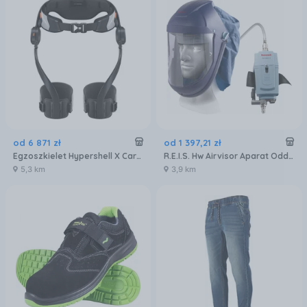
od
6 871
zł
od
1 397
,
21
zł
Egzoszkielet Hypershell X Carbon
R.E.I.S. Hw Airvisor Aparat Oddechowy Sprężonego Powietrza Airvisor 2 Mv
5,3 km
3,9 km