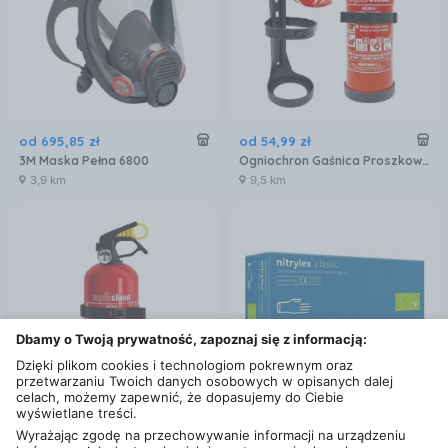
od
695
,
85
zł
od
54
,
99
zł
3M Maska Pełna 6800
Ogniochron Gaśnica Proszkowa Abc Z Manometrem I Wieszakiem 1
3,9 km
9,5 km
Dbamy o Twoją prywatność, zapoznaj się z informacją:
Dzięki plikom cookies i technologiom pokrewnym oraz
przetwarzaniu Twoich danych osobowych w opisanych dalej
celach, możemy zapewnić, że dopasujemy do Ciebie
wyświetlane treści.
od
54
,
99
zł
od
25
zł
Wyrażając zgodę na przechowywanie informacji na urządzeniu