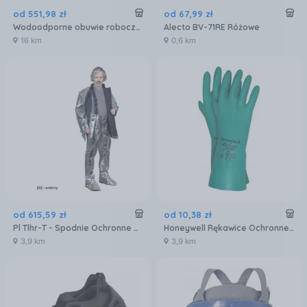
od
551
,
98
zł
od
67
,
99
zł
Wodoodporne obuwie robocze czarne FLEXTRED ze skóry nabukowej S3S Milawukaee 4932493722
Alecto BV-71RE Różowe
16 km
0,6 km
od
615
,
59
zł
od
10
,
38
zł
Pl Tlhr-T - Spodnie Ochronne Żaroodporne, Szelki Z Tkaniny Trudnopalnej 176-182
Honeywell Rękawice Ochronne La132G1 Z R. 7 S
3,9 km
3,9 km