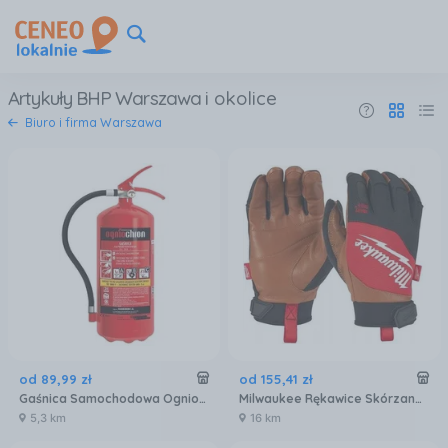
Artykuły BHP Warszawa
i okolice
Biuro i firma Warszawa
od
89
,
99
zł
od
155
,
41
zł
Gaśnica Samochodowa Ogniochron Gp-2X Abc
Milwaukee Rękawice Skórzane Hybrydowe L/9
5,3 km
16 km