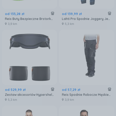
od
133
,
28
zł
od
139
,
99
zł
Reis Buty Bezpieczne Brstork-S Bz
Lahti Pro Spodnie Joggery Jeansowe Niebieskie Stretch,
3,9 km
5,3 km
od
529
,
99
zł
od
57
,
29
zł
Zestaw akcesoriów Hypershell AeroFlex Nylon
Reis Spodnie Robocze Męskie Do Pasa Szaro/Czarne/Jasnoszare Roz. 56
5,3 km
3,9 km