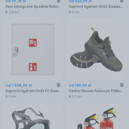
od
111
,
78
zł
od
823
,
99
zł
Reis Elastyczne Spodnie Robocze Z Jeansu Roz 54
Supron3 Hydrant Dn52 Zawieszany Z Kołyską, Wąż 2X15M Płasko-Składany, Gł. 240Mm, Zamek Patent, Kolor Czerwony Ral3000
3,9 km
5 km
od
1 508
,
99
zł
od
139
,
99
zł
Supron3 Hydrant Dn25 Fit Zawieszany Z Miejscem Na Gaśnice Pod Zwijadłem, Wąż 30M Półsztywny, Zamek Patent, Ral 9003
Dedra Obuwie Robocze Półbuty Zawodowe Bez Podnoska Kat.O1 Src
5 km
5,3 km