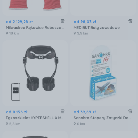
od
2 129
,
28
zł
od
98
,
03
zł
Milwaukee Rękawice Robocze Ocieplane Odporne 9/L 4932479001
MEDIBUT Buty zawodowe
16 km
3,9 km
od
8 156
zł
od
39
,
69
zł
Egzoszkielet HYPERSHELL X Max S
Sanohra Stopery Zatyczki Do Uszu Fly Samolotu
5,3 km
0 km