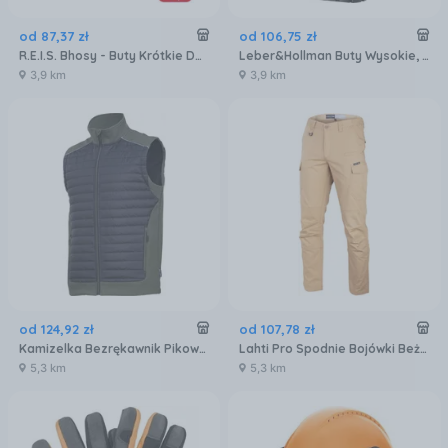
od
87
,
37
zł
od
106
,
75
zł
R.E.I.S. Bhosy - Buty Krótkie Damskie Pcv
Leber&Hollman Buty Wysokie, Kalosze Damskie Lh Belan B
3,9 km
3,9 km
od
124
,
92
zł
od
107
,
78
zł
Kamizelka Bezrękawnik Pikowany Lahti Pro L41318
Lahti Pro Spodnie Bojówki Beżowe L Ce
5,3 km
5,3 km