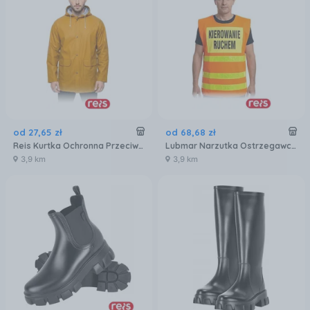
od
27
,
65
zł
od
68
,
68
zł
Reis Kurtka Ochronna Przeciwdeszczowa Kppeva, Męska
Lubmar Narzutka Ostrzegawcza Z Napisem Kierowanie Ruchem Kos-Road Py
3,9 km
3,9 km