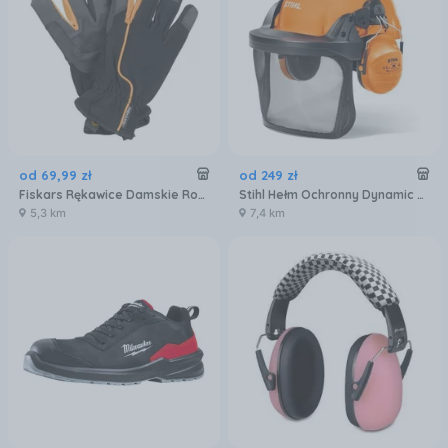
od
69
,
99
zł
od
249
zł
Fiskars Rękawice Damskie Rozmiar 8 1003478
Stihl Hełm Ochronny Dynamic Light Z Oświetleniem Led
5,3 km
7,4 km