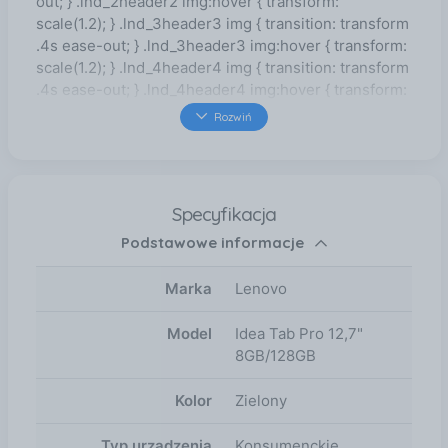
out; } .lnd_2header2 img:hover { transform:
scale(1.2); } .lnd_3header3 img { transition: transform
.4s ease-out; } .lnd_3header3 img:hover { transform:
scale(1.2); } .lnd_4header4 img { transition: transform
.4s ease-out; } .lnd_4header4 img:hover { transform:
scale(1.2); } .lnd_5header5 img { transition: transform
Rozwiń
.4s ease-out; } .lnd_5header5 img:hover { transform:
scale(1.2); } .lnd_textcolor_contrast { font-size: 40px;
}
Specyfikacja
Podstawowe informacje
Marka
Lenovo
Model
Idea Tab Pro 12,7"
8GB/128GB
Kolor
Zielony
Typ urządzenia
Konsumenckie