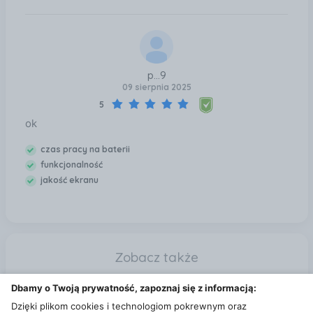
p...9
09 sierpnia 2025
5
ok
czas pracy na baterii
funkcjonalność
jakość ekranu
Zobacz także
PocketBook Verse Pro (634) Niebieski Wałbrzych
Dbamy o Twoją prywatność, zapoznaj się z informacją:
Apple Pencil Gen2 Biały (MU8F2ZMA) Wałbrzych
Dzięki plikom cookies i technologiom pokrewnym oraz