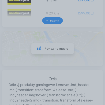
18 km
1599,00 zł
20 km
1599,00 zł
Rozwiń
27 km
1599,00 zł
31 km
1599,00 zł
Pokaż na mapie
33 km
1599,00 zł
Opis
Odkryj produkty gamingowe Lenovo: .lnd_header
img { transition: transform .4s ease-out; }
.lnd_header img:hover { transform: scale(1.2); }
.lnd_2header2 img { transition: transform .4s ease-