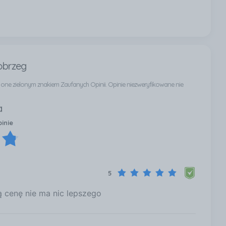
obrzeg
ą one zielonym znakiem Zaufanych Opinii. Opinie niezweryfikowane nie
a
pinie
5
ą cenę nie ma nic lepszego