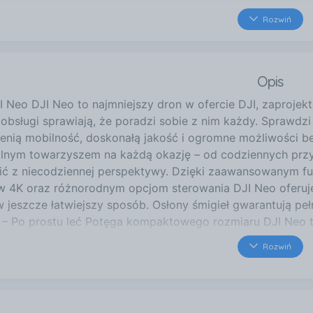
27 km
Rozwiń
Komisji Edukacji Narodowej
Stalowa Wola
27 km
Opis
al. Jana Pawła II 18 E
Stalowa Wola
 Neo DJI Neo to najmniejszy dron w ofercie DJI, zaprojekt
27 km
obsługi sprawiają, że poradzi sobie z nim każdy. Sprawdzi 
Fryderyka Chopina 42
cenią mobilność, doskonałą jakość i ogromne możliwości b
Stalowa Wola
ealnym towarzyszem na każdą okazję – od codziennych pr
33 km
ć z niecodziennej perspektywy. Dzięki zaawansowanym funk
Czarnieckiego 8C
w 4K oraz różnorodnym opcjom sterowania DJI Neo oferuj
Połaniec
w jeszcze łatwiejszy sposób. Osłony śmigieł gwarantują p
33 km
 – Po prostu leć Potęga kompaktowego rozmiaru DJI Neo to 
Sandomierska 10
śnie posiada wszystkie funkcje, jakich potrzebujesz do tw
Rozwiń
Nisko
cja i innowacyjne funkcje sprawiają, że operowanie nim jes
ie z niespotykaną zwinnością wystartuje wprost z Twojej d
eś w środku miasta, czy na łonie natury, Neo zawsze dosta
Wyposażony w matrycę 1/2 cala, dron DJI Neo rejestruje zd