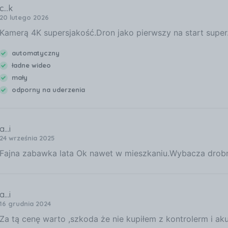
c...k
20 lutego 2026
Kamerą 4K supersjakość.Dron jako pierwszy na start super.
automatyczny
ładne wideo
mały
odporny na uderzenia
a...i
24 września 2025
Fajna zabawka lata Ok nawet w mieszkaniu.Wybacza drobne
a...i
16 grudnia 2024
Za tą cenę warto ,szkoda że nie kupiłem z kontrolerm i ak