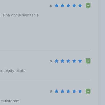
5
Fajna opcja śledzenia
5
 błędy pilota.
5
umulatorami