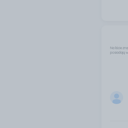
Na liście z
posiadają 