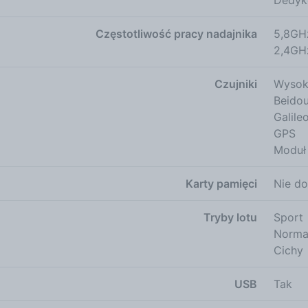
Częstotliwość pracy nadajnika
5,8GH
2,4GH
Czujniki
Wysok
Beido
Galile
GPS
Moduł 
Karty pamięci
Nie d
Tryby lotu
Sport
Norma
Cichy
USB
Tak