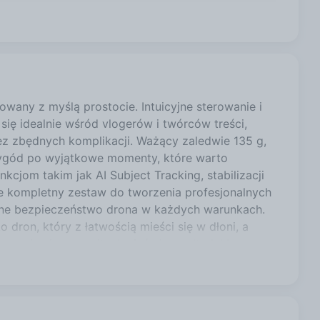
1089,99 zł
 11
707,00 zł
owany z myślą prostocie. Intuicyjne sterowanie i
się idealnie wśród vlogerów i twórców treści,
708,11 zł
ez zbędnych komplikacji. Ważący zaledwie 135 g,
zygód po wyjątkowe momenty, które warto
cjom takim jak AI Subject Tracking, stabilizacji
708,11 zł
e kompletny zestaw do tworzenia profesjonalnych
ełne bezpieczeństwo drona w każdych warunkach.
dron, który z łatwością mieści się w dłoni, a
708,11 zł
orzenia niesamowitych ujęć. Jego ultralekka
t dziecinnie proste i nie wymaga kontrolera.
łoni, a także na niej wyląduje. Bez względu na to,
rczy Ci niesamowitych ujęć. Nieskazitelna jakość
jęcia o rozdzielczości 12 MP oraz filmy w 4K przy