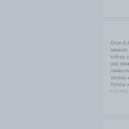
Dron DJI
łatwość 
którzy 
jest id
uwieczni
obrazu 
filmów 
DJI Neo
jednocze
konstruk
Urządzen
czy jest
obrazu 