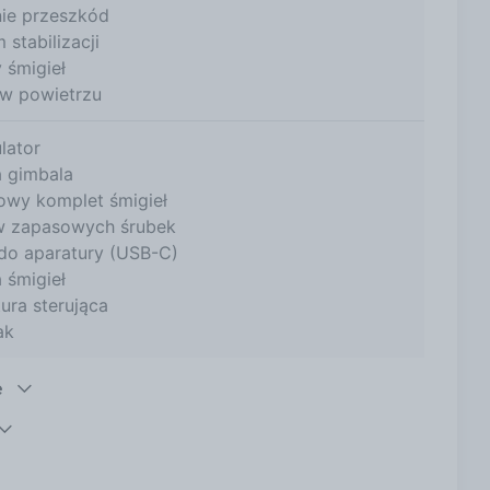
ie przeszkód
 stabilizacji
 śmigieł
 w powietrzu
lator
a gimbala
owy komplet śmigieł
w zapasowych śrubek
do aparatury (USB-C)
 śmigieł
ura sterująca
ak
e