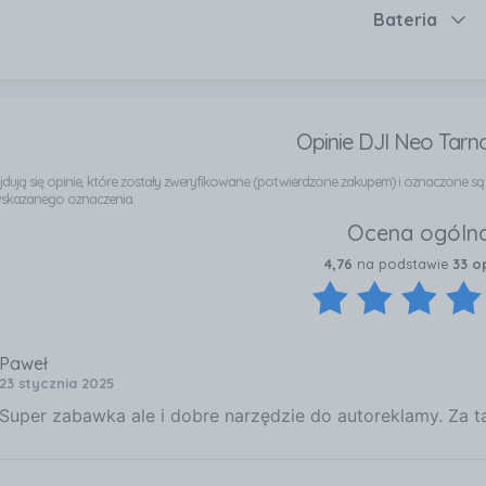
Bateria
Opinie DJI Neo Tarn
najdują się opinie, które zostały zweryfikowane (potwierdzone zakupem) i oznaczone s
wskazanego oznaczenia.
Ocena ogóln
4,76
na podstawie
33 o
Paweł
23 stycznia 2025
Super zabawka ale i dobre narzędzie do autoreklamy. Za t