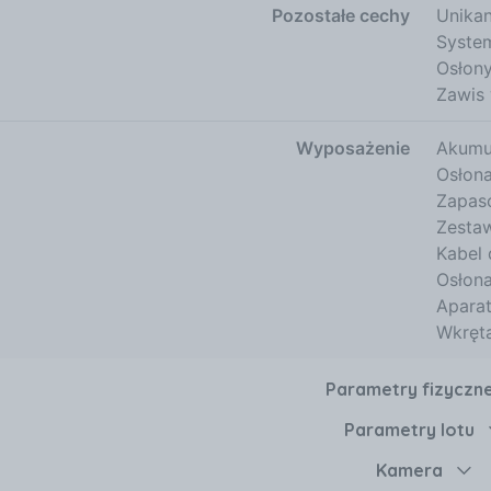
Pozostałe cechy
Unikan
System
Osłony
Zawis
Wyposażenie
Akumu
Osłon
Zapas
Zesta
Kabel 
Osłona
Aparat
Wkręt
Parametry fizyczn
Parametry lotu
Kamera