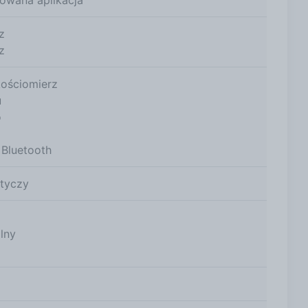
z
z
ościomierz
u
o
Bluetooth
otyczy
lny