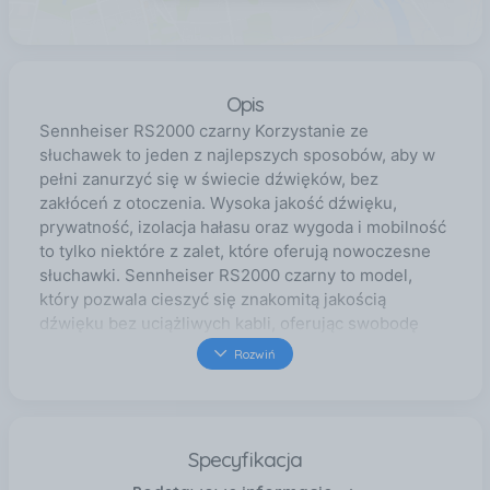
Opis
Sennheiser RS2000 czarny Korzystanie ze
słuchawek to jeden z najlepszych sposobów, aby w
pełni zanurzyć się w świecie dźwięków, bez
zakłóceń z otoczenia. Wysoka jakość dźwięku,
prywatność, izolacja hałasu oraz wygoda i mobilność
to tylko niektóre z zalet, które oferują nowoczesne
słuchawki. Sennheiser RS2000 czarny to model,
który pozwala cieszyć się znakomitą jakością
dźwięku bez uciążliwych kabli, oferując swobodę
ruchu i komfort noszenia. Bezprzewodowa swoboda
Rozwiń
Słuchawki Sennheiser RS2000 czarny to model
dokanałowy, bezprzewodowy, co oznacza, że
korzystają z technologii Bluetooth do przesyłania
dźwięku. Dzięki temu możesz swobodnie poruszać
Specyfikacja
się po pomieszczeniu bez konieczności martwienia