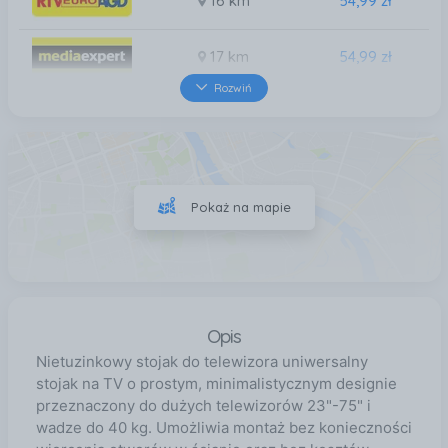
16 km
54,99 zł
17 km
54,99 zł
Rozwiń
18 km
54,99 zł
18 km
54,99 zł
Pokaż na mapie
20 km
54,99 zł
Opis
Nietuzinkowy stojak do telewizora uniwersalny
stojak na TV o prostym, minimalistycznym designie
przeznaczony do dużych telewizorów 23"-75" i
wadze do 40 kg. Umożliwia montaż bez konieczności