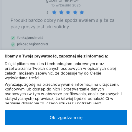
gabimaniek1404*****
15 września 2023
5
Produkt bardzo dobry nie spodziewałem się że za
parę groszy jest taki solidny
funkcjonalność
jakość wykonania
wygląd
Dbamy o Twoją prywatność, zapoznaj się z informacją:
Dzięki plikom cookies i technologiom pokrewnym oraz
przetwarzaniu Twoich danych osobowych w opisanych dalej
celach, możemy zapewnić, że dopasujemy do Ciebie
wyświetlane treści.
Wyrażając zgodę na przechowywanie informacji na urządzeniu
końcowym lub dostęp do nich i przetwarzanie danych
osobowych (w tym w obszarze profilowania, analiz rynkowych i
statystycznych) sprawiasz, że łatwiej będzie odnaleźć Ci w
Serwisie dokładnie to, czego szukasz i potrzebujesz.
Administratorem Twoich danych osobowych będzie Ceneo.pl sp.
z o.o., a w niektórych przypadkach (np. identyfikator
internetowy, dane przeglądania)
nasi partnerzy (129 partnerów)
,
Ok, zgadzam się
w tym tzw.
“Zaufani Partnerzy IAB” (125 partnerów).
Polityka prywatności
Liczba użytkowników (DSA)
Kontakt
Kategorie
Miasta
Sklepy
FAQ
Regulamin
Twoja zgoda jest dobrowolna i obejmuje przetwarzanie danych