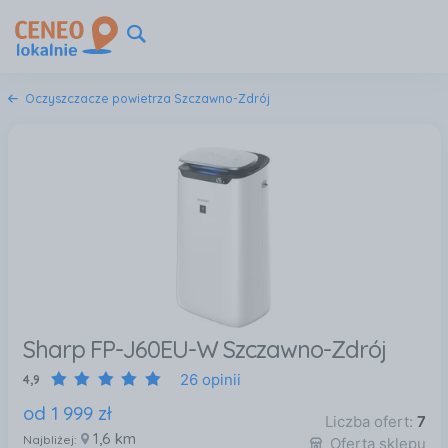
Oczyszczacze powietrza Szczawno-Zdrój
Sharp FP-J60EU-W Szczawno-Zdrój
26 opinii
4,9
od
1 999
zł
Liczba ofert:
7
1,6 km
Najbliżej:
Oferta sklepu