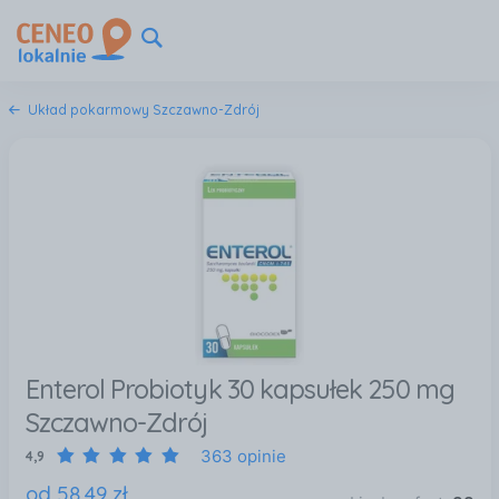
Układ pokarmowy Szczawno-Zdrój
Enterol Probiotyk 30 kapsułek 250 mg
Szczawno-Zdrój
363 opinie
4,9
od
58
,
49
zł