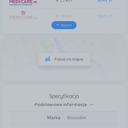
7,5 km
58,49 zł
7,6 km
58,49 zł
Rozwiń
16 km
58,49 zł
17 km
58,49 zł
Pokaż na mapie
17 km
58,49 zł
Specyfikacja
Podstawowe informacje
Marka
Biocodex