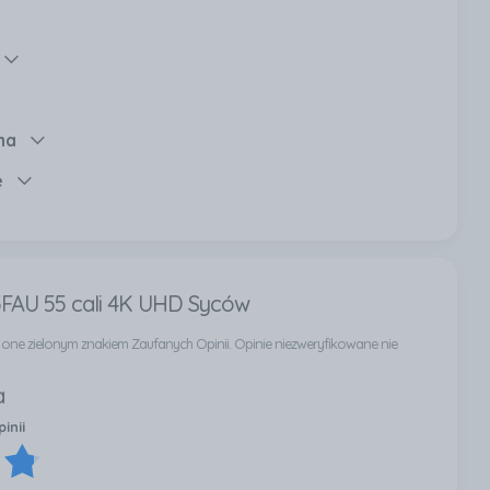
na
e
5FAU 55 cali 4K UHD Syców
ą one zielonym znakiem Zaufanych Opinii. Opinie niezweryfikowane nie
a
pinii