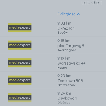
Lista Ofert
Odległość
0,1 km
Okrężna 1
Syców
18 km
plac Targowy 5
Twardogóra
19 km
Warszawska 44
Kępno
20 km
Zamkowa 50B
Ostrzeszów
24 km
Oliwkowa 1
Oleśnica