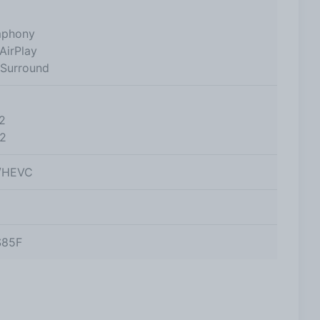
phony
AirPlay
 Surround
C
2
2
/HEVC
S85F