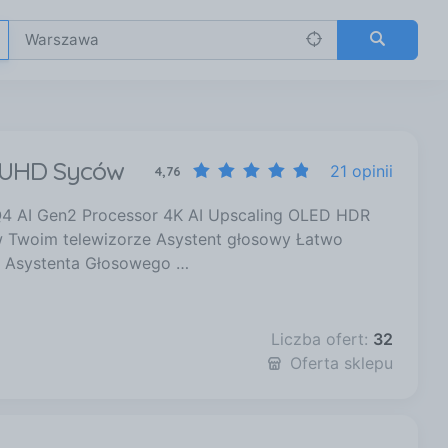
K UHD Syców
21 opinii
4,76
 AI Gen2 Processor 4K AI Upscaling OLED HDR
 Twoim telewizorze Asystent głosowy Łatwo
e Asystenta Głosowego …
Liczba ofert:
32
Oferta sklepu