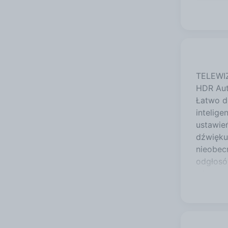
TELEWIZOR OLED SAMSUNG QE55S85F 55" 4K Vision AI Smart TV NQ4 AI Gen2 Processor 4K AI Upscaling OLED HDR Autentyczne kolory zatwierdzone przez PANTONE Asystent głosowy w Twoim telewizorze Asystent głosowy Łatwo dostosowuj ustawienia za pomocą komend głosowych dzięki obsłudze Asystenta Głosowego Bixby. Poznaj inteligencję swojego telewizora Tryb AI Tryb AI oferuje menu szybkiego dostępu z opcją dostosowania adaptacyjnych ustawień obrazu i dźwięku. Twoje wrażenia z oglądania są jeszcze lepsze dzięki inteligentnej optymalizacji obrazu i dźwięku do otoczenia oraz rodzaju oglądanych treści. Zatroszcz się o swojego zwierzaka podczas Twojej nieobecności Monitorowanie Zwierzaka Monitorowanie Zwierzaka wykorzystuje sztuczn