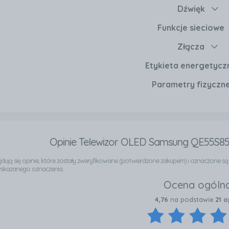
Dźwięk
Funkcje sieciowe
Złącza
Etykieta energetycz
Parametry fizyczn
Opinie Telewizor OLED Samsung QE55S8
najdują się opinie, które zostały zweryfikowane (potwierdzone zakupem) i oznaczone s
wskazanego oznaczenia.
Ocena ogóln
4,76
na podstawie
21 o