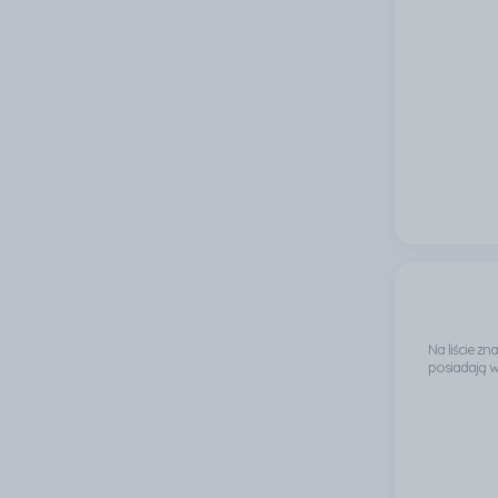
Na liście z
posiadają 