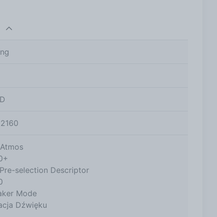
ng
i
HD
2160
 Atmos
0+
Pre-selection Descriptor
0
aker Mode
acja Dźwięku