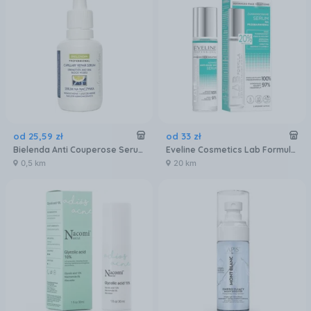
od
25
,
59
zł
od
33
zł
Bielenda Anti Couperose Serum Na Naczynka 32 ml
Eveline Cosmetics Lab Formula Zaawansowane Serum Na Przebarwienia 30ml
0,5 km
20 km