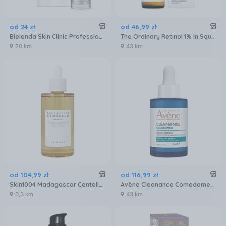
od
24
zł
od
46
,
99
zł
Bielenda Skin Clinic Professional Niacynamid Serum Normalizująco Wygładzające 30 ml
The Ordinary Retinol 1% In Squalane Serum Do Twarzy Z Retinolem W Skwalanie 30 ml
20 km
43 km
od
104
,
99
zł
od
116
,
99
zł
Skin1004 Madagascar Centella Ampoule Odżywcze serum do twarzy z wąkrotą azjatycką z Madagaskaru 100ml
Avène Cleanance Comedomed Intensywne Serum Przeciw Niedoskonałościom Skóry Trądzikowej 30ml
0,3 km
43 km