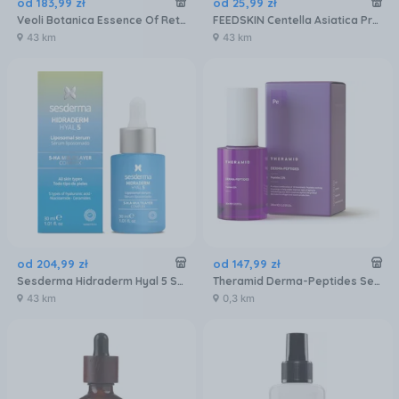
od
183
,
99
zł
od
25
,
99
zł
Veoli Botanica Essence Of Retinal Ujędrniająco-Rozjaśniające Serum Do Twarzy 30Ml
FEEDSKIN Centella Asiatica Przeciwzmarszczkowe serum z wąkrotą azjatycką, 30 ml
43 km
43 km
od
204
,
99
zł
od
147
,
99
zł
Sesderma Hidraderm Hyal 5 Serum
Theramid Derma-Peptides Serum do Twarzy 30ml
43 km
0,3 km