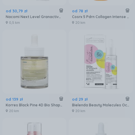
od
30
,
79
zł
od
78
zł
Nacomi Next Level Granactive Retinoid 4% Serum do twarzy 30ml
Cosrx 5 Pdrn Collagen Intense Vitalizing Serum Kolagenowe Rewitalizujące 100Ml
0,5 km
20 km
od
139
zł
od
29
zł
Korres Black Pine 4D Bio Shapelift Ujędrniające Serum Do Twarzy Na Noc 30 ml
Bielenda Beauty Molecules Ochronne Ultralekkie Serum W Kroplach Spf50 Do Każdego Rodzaju Cery 30 ml
20 km
20 km