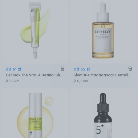
od
61
zł
od
65
zł
Celimax The Vita-A Retinal Shot Tightening Booster Napinający 15Ml
Skin1004 Madagascar Centella Ampoule Serum Do Twarzy 55ml
20 km
0,3 km