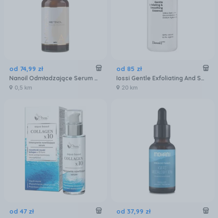
od
74
,
99
zł
od
85
zł
Nanoil Odmładzające Serum Do Twarzy Z Retinolem Face Serum Retinol 50 ml
Iossi Gentle Exfoliating And Smoothing Essence Esencja Serum Złuszczająco Wygładzająca 100 ml
0,5 km
20 km
od
47
zł
od
37
,
99
zł