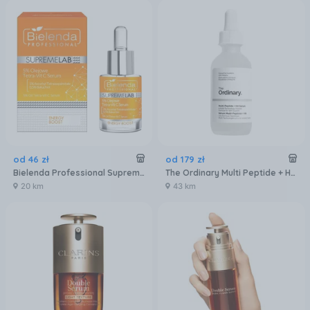
od
46
zł
od
179
zł
Bielenda Professional Supremelab Energy Boost 5% Olejowe Tetra Vit C Serum 15 ml
The Ordinary Multi Peptide + Ha Serum 60 ml
20 km
43 km