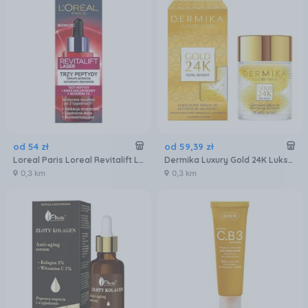
od
54
zł
od
59
,
39
zł
Loreal Paris Loreal Revitalift Laser Tri-Peptides Serum Przeciw Oznakom Starzenia Trzy Peptydy+Kwas Hialuronowy+Witamina Cg 30Ml
Dermika Luxury Gold 24K Luksusowe Serum 3D Aktywator Młodości Na Dzień I Noc 60 g
0,3 km
0,3 km