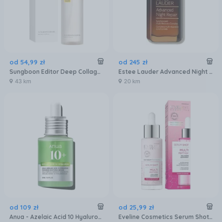
od
54
,
99
zł
od
245
zł
Sungboon Editor Deep Collagen Koreańska Mgiełka-Serum Z Peptydami 100ml
Estee Lauder Advanced Night Repair Synchronized Multi Recovery Complex Serum Naprawcze 50 ml
43 km
20 km
od
109
zł
od
25
,
99
zł
Anua - Azelaic Acid 10 Hyaluron Redness Soothing Serum Green 30Ml
Eveline Cosmetics Serum Shot Kuracja Multipeptydy Na Twarz Szyję I Dekolt 30 ml