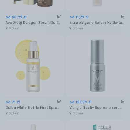
od
40
,
99
zł
od
11
,
79
zł
Ava Złoty Kolagen Serum Do Twarzy Anti-Aging 30 Ml
Ziaja Aktywne Serum Multiwitaminowe Witamina C.B3 30 ml
0,3 km
0,3 km
od
71
zł
od
123
,
99
zł
Dalba White Truffle First Spray Serum Nawilżające Serum W Sprayu Z Białą Truflą 50Ml
Vichy Liftactiv Supreme serum przeciwzmarszczkowe i wzmacniające rzęsy 15ml
0,3 km
0,5 km