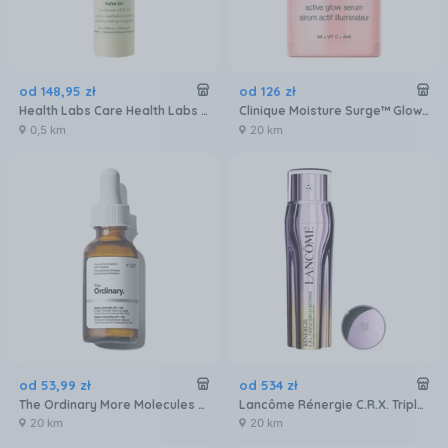
od
148
,
95
zł
od
126
zł
Health Labs Care Health Labs Solve On Serum Regulujące Z Laktoferyną 30 ml
Clinique Moisture Surge™ Glow Serum serum regenerujące i rozjaśniające 30ml
0,5 km
20 km
od
53
,
99
zł
od
534
zł
The Ordinary More Molecules Alpha Arbutin 2% + Ha Serum Do Twarzy 30ml
Lancôme Rénergie C.R.X. Triple Serum Retinol Serum Do Twarzy 50ml
20 km
20 km