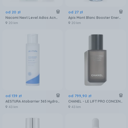
od
20
zł
od
27
zł
Nacomi Next Level Adios Acne Glycolic Acid 10% Serum Do Twarzy Z Kwasem Glikolowym 10% 30 ml
Apis Mont Blanc Booster Energizujący Milky Booster Do Twarzy 100 ml
20 km
20 km
od
139
zł
od
799
,
90
zł
AESTURA Atobarrier 365 Hydro Essence nawilżająca esencja do twarzy 200ml
CHANEL - LE LIFT PRO CONCENTRÉ CONTOURS Serum korygująco-napinające (3145891418460)
43 km
43 km