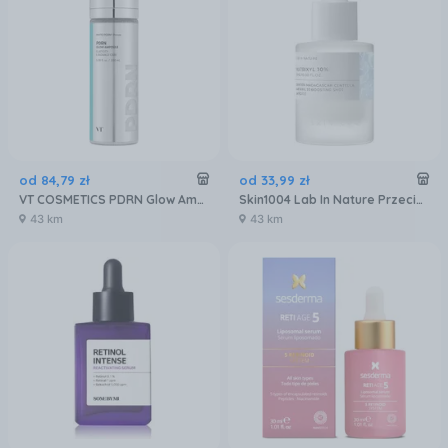
od
84
,
79
zł
od
33
,
99
zł
VT COSMETICS PDRN Glow Ampoule 100 ml - ampułka z PDRN w formie mgiełki
Skin1004 Lab In Nature Przeciwzmarszczkowa Ampułka Do Twarzy Matrixyl 10% 9Ml
43 km
43 km