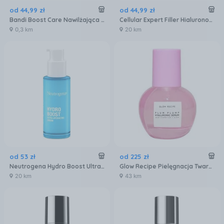
od
44
,
99
zł
od
44
,
99
zł
Bandi Boost Care Nawilżająca Emulsja Z Witaminą C Nowej Generacji 50Ml
Cellular Expert Filler Hialuronowe Serum Wypełniające Do Twarzy 30 ml
0,3 km
20 km
od
53
zł
od
225
zł
Neutrogena Hydro Boost Ultranawilżające Serum Do Twarzy 30Ml
Glow Recipe Pielęgnacja Twarzy Serum Plum Plump Hyaluronic Serum 30 ml
20 km
43 km