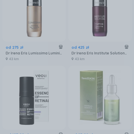
od
275
zł
od
425
zł
Dr Irena Eris Lumissima Luminizing Age Correcting Day Serum Serum 30 ml
Dr Irena Eris Institute Solutions Y Lifting Contouring Serum Face Chin & Neck Serum 30 ml
43 km
43 km