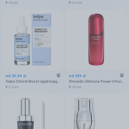
43 km
0,3 km
od
25
,
99
zł
od
339
zł
Tołpa Clinical Boost Ujędrniające Serum Do Twarzy Tripeptyd Miedziowy 30Ml
Shiseido Ultimune Power Infusing Concentrate 4.0 Serum do twarzy 75ml
0,3 km
20 km