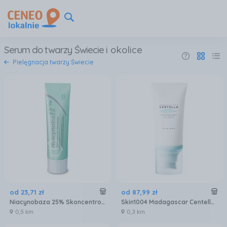
Serum do twarzy Świecie
i okolice
Pielęgnacja twarzy Świecie
od
23
,
71
zł
od
87
,
99
zł
Niacynobaza 25% Skoncentrowane serum z niacynamidem 30g
Skin1004 Madagascar Centella Hyalu Cica Water Fit Sun Spf50 Lekkie Serum Przeciwsłoneczne Do Twarzy 50ml
0,5 km
0,3 km