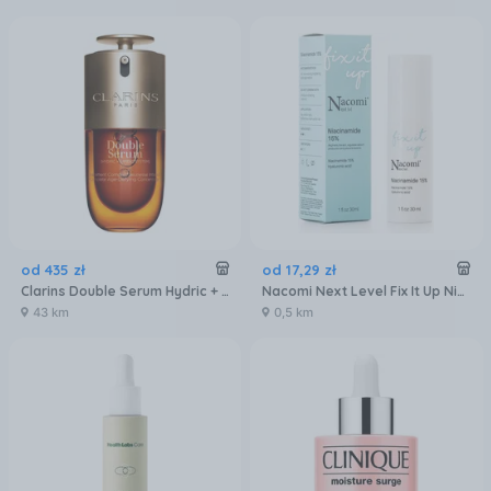
od
435
zł
od
17
,
29
zł
Clarins Double Serum Hydric + Lipidic System Serum do twarzy 30 Ml
Nacomi Next Level Fix It Up Niacinamide 15% Serum Do Twarzy Z Niacynamidem 15% 30 ml
43 km
0,5 km