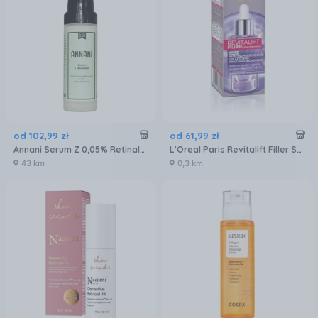
od
102
,
99
zł
od
61
,
99
zł
Annani Serum Z 0,05% Retinalem Do Twarzy 30ml
L'Oreal Paris Revitalift Filler Serum przeciwzmarszczkowe do twarzy z 1,5% czystego kwasu hialuronowego 30ml
43 km
0,3 km