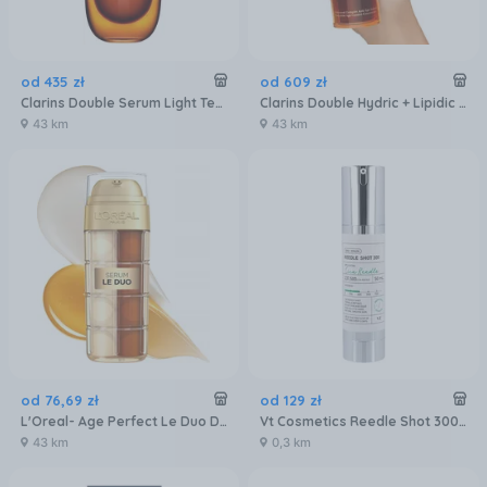
od
435
zł
od
609
zł
Clarins Double Serum Light Texture 30ml
Clarins Double Hydric + Lipidic System Serum 50ml
43 km
43 km
od
76
,
69
zł
od
129
zł
L'Oreal- Age Perfect Le Duo Defying Serum 30ml
Vt Cosmetics Reedle Shot 300 Serum Do Twarzy 50Ml
43 km
0,3 km