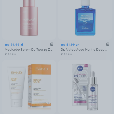
od
84
,
99
zł
od
51
,
99
zł
Medicube Serum Do Twarzy Z Polinukleotydami I Egzosomami Pdrn Pink Exosome Shot 2000 30ml
Dr. Althea Aqua Marine Deep Nawilżające Serum 30ml
43 km
43 km