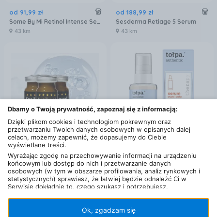
od
91
,
99
zł
od
188
,
99
zł
Some By Mi Retinol Intense Serum Do Twarzy 30 ml
Sesderma Retiage 5 Serum
43 km
43 km
Dbamy o Twoją prywatność, zapoznaj się z informacją:
Dzięki plikom cookies i technologiom pokrewnym oraz
przetwarzaniu Twoich danych osobowych w opisanych dalej
celach, możemy zapewnić, że dopasujemy do Ciebie
wyświetlane treści.
od
314
,
99
zł
od
21
,
99
zł
Wyrażając zgodę na przechowywanie informacji na urządzeniu
końcowym lub dostęp do nich i przetwarzanie danych
Snailmed Serum Ze Śluzem Ślimaka 58,5% 4 Ampułki Po 8Ml
Tolpa Tołpa Authentic Serum Oczy I Usta Intense Nourish Intensywnie Odżywia 5% Beta-Witamina E 30ml
osobowych (w tym w obszarze profilowania, analiz rynkowych i
43 km
43 km
statystycznych) sprawiasz, że łatwiej będzie odnaleźć Ci w
Serwisie dokładnie to, czego szukasz i potrzebujesz.
Administratorem Twoich danych osobowych będzie Ceneo.pl sp.
z o.o., a w niektórych przypadkach (np. identyfikator
internetowy, dane przeglądania)
nasi partnerzy (129 partnerów)
,
Ok, zgadzam się