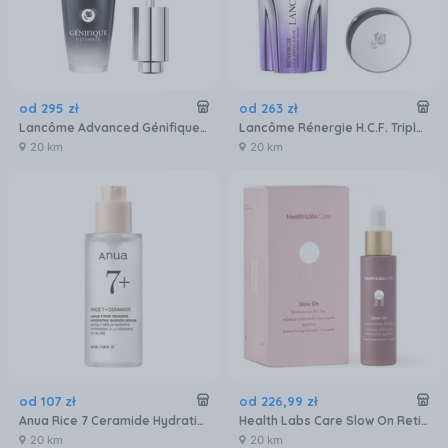
od
295
zł
od
263
zł
Lancôme Advanced Génifique Ultimate Refillable Serum Do Twarzy 30ml
Lancôme Rénergie H.C.F. Triple Serum Do Twarzy 20ml
20 km
20 km
od
107
zł
od
226
,
99
zł
Anua Rice 7 Ceramide Hydrating Barrier Serum Nawilżające Do Twarzy 50Ml
Health Labs Care Slow On Retinoserum Na Noc 30 ml
20 km
20 km