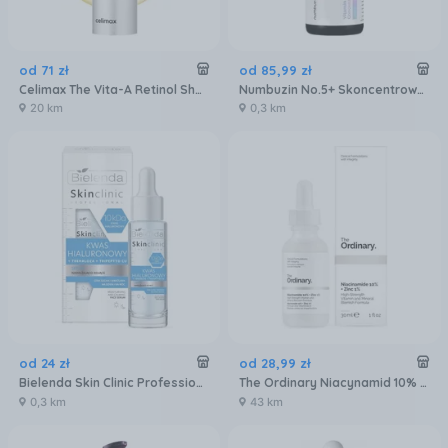
od
71
zł
od
85
,
99
zł
Celimax The Vita-A Retinol Shot Wygładzające serum do twarzy z retinolem 30ml
Numbuzin No.5+ Skoncentrowane Serum Witaminowe Na Przebarwienia 30ml
20 km
0,3 km
od
24
zł
od
28
,
99
zł
Bielenda Skin Clinic Professional Kwas Hialuronowy Serum Nawilżająco Kojące 30 ml
The Ordinary Niacynamid 10% + Cynk 1% Serum Przeciwko Niedoskonałościom Hydrators And Oils Niacinamide Zinc 30 ml
0,3 km
43 km