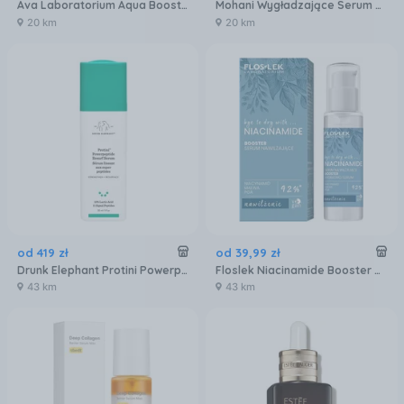
Ava Laboratorium Aqua Boost Collagen Inetnsywnie Nawilżające Serum Do Twarzy 30ml
Mohani Wygładzające Serum Z Kwasem Migdałowym 10% I Salicylowym 2% 30 ml
20 km
20 km
od
419
zł
od
39
,
99
zł
Drunk Elephant Protini Powerpeptide Super Peptydowe Serum Wygładzające 30 ml
Floslek Niacinamide Booster Serum Nawilżające 30ml
43 km
43 km