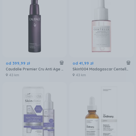
od
399
,
99
zł
od
41
,
99
zł
Caudalie Premier Cru Anti Age Serum 30ml
Skin1004 Madagascar Centella Poremizing Fresh Ampoule Serum Dla Cery Tłustej I Mieszanej Zmniejszające Widoczność Porów 30ml
43 km
43 km