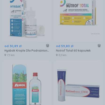
od
30
,
89
zł
od
59
,
80
zł
Hyabak Krople Dla Podrażnionych Oczu 0,15% 10ml
Nutrof Total 60 kapsułek
7,1 km
0,1 km