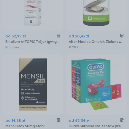
od
32
,
99
zł
od
20
,
43
zł
Emolium A-TOPIC Trójaktywny krem 50ml
Alter Medica Omułek Zielonowargowy 60kaps.
5,8 km
28 km
od
14
,
68
zł
od
63
,
04
zł
Mensil Max 50mg 4tabl.
Durex Surprise Me zestaw prezerwatyw 40 szt