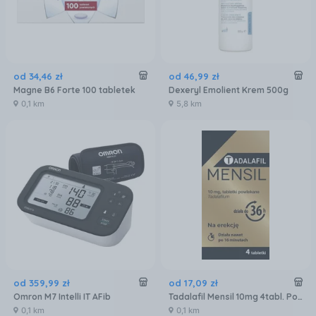
od
34
,
46
zł
od
46
,
99
zł
Magne B6 Forte 100 tabletek
Dexeryl Emolient Krem 500g
0,1 km
5,8 km
od
359
,
99
zł
od
17
,
09
zł
Omron M7 Intelli IT AFib
Tadalafil Mensil 10mg 4tabl. Powl.
0,1 km
0,1 km