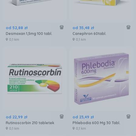
od
52
,
88
zł
od
35
,
48
zł
Desmoxan 1,5mg 100 tabl.
Canephron 60tabl.
0,1 km
0,1 km
od
22
,
99
zł
od
23
,
49
zł
Rutinoscorbin 210 tabletek
Phlebodia 600 Mg 30 Tabl.
0,1 km
0,1 km