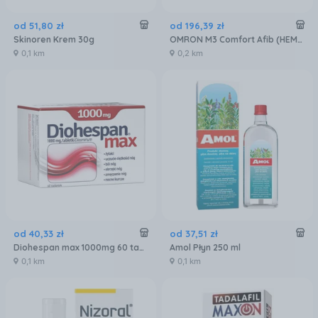
od
51
,
80
zł
od
196
,
39
zł
Skinoren Krem 30g
OMRON M3 Comfort Afib (HEM-7196-FLE)
0,1 km
0,2 km
od
40
,
33
zł
od
37
,
51
zł
Diohespan max 1000mg 60 tabletek
Amol Płyn 250 ml
0,1 km
0,1 km