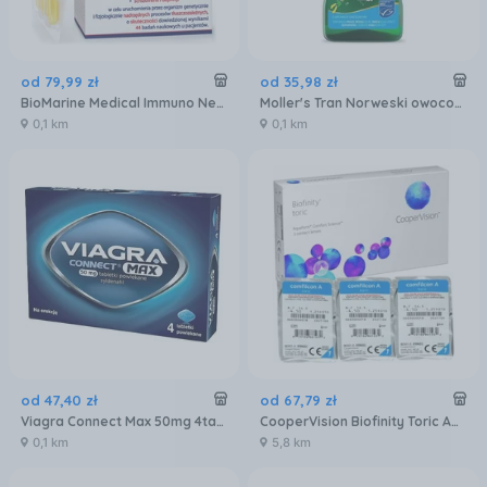
od
79
,
99
zł
od
35
,
98
zł
BioMarine Medical Immuno Neuro Lipids 60kaps.
Moller's Tran Norweski owocowy, Omega-3 + witamina D3 600 j.m., 250 ml
0,1 km
0,1 km
od
47
,
40
zł
od
67
,
79
zł
Viagra Connect Max 50mg 4tabl
CooperVision Biofinity Toric Aquaform 3szt.
0,1 km
5,8 km