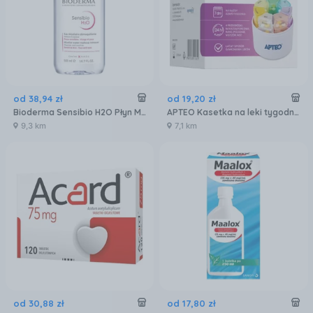
od
38
,
94
zł
od
19
,
20
zł
Bioderma Sensibio H2O Płyn Micelarny Skóra Wrażliwa 500ml
APTEO Kasetka na leki tygodniowa 4-komorowa
9,3 km
7,1 km
od
30
,
88
zł
od
17
,
80
zł