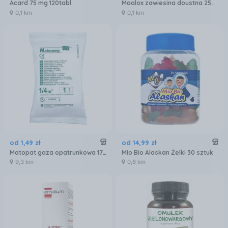
Acard 75 mg 120tabl.
Maalox zawiesina doustna 250 ml
0,1 km
0,1 km
od
1
,
49
zł
od
14
,
99
zł
Matopat gaza opatrunkowa 17N jałowa 1/4m2
Mio Bio Alaskan Żelki 30 sztuk
9,3 km
0,6 km