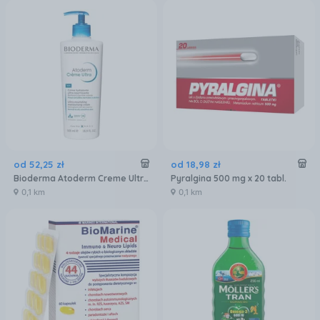
od
52
,
25
zł
od
18
,
98
zł
Bioderma Atoderm Creme Ultra 500ml
Pyralgina 500 mg x 20 tabl.
0,1 km
0,1 km