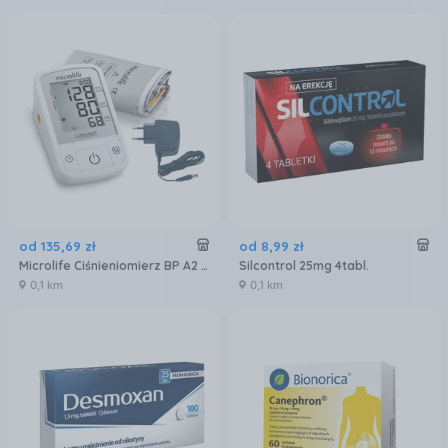
od
135
,
69
zł
od
8
,
99
zł
Microlife Ciśnieniomierz BP A2 Basic
Silcontrol 25mg 4tabl.
0,1 km
0,1 km