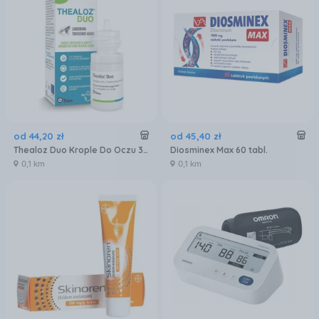
od
44
,
20
zł
od
45
,
40
zł
Thealoz Duo Krople Do Oczu 3% 10ml
Diosminex Max 60 tabl.
0,1 km
0,1 km