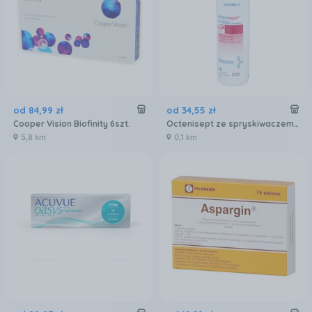
od
84
,
99
zł
od
34
,
55
zł
Cooper Vision Biofinity 6szt.
Octenisept ze spryskiwaczem 250ml
5,8 km
0,1 km