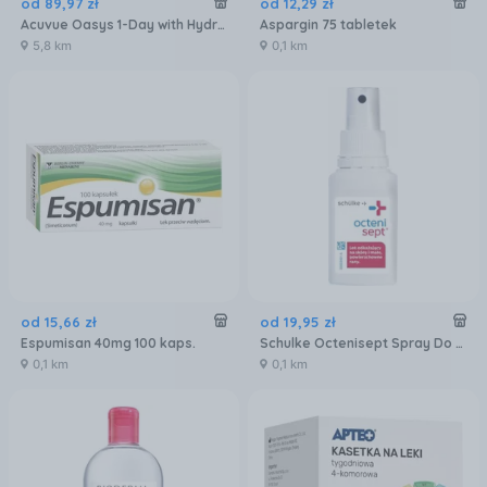
od
89
,
97
zł
od
12
,
29
zł
Acuvue Oasys 1-Day with HydraLuxe 30szt.
Aspargin 75 tabletek
5,8 km
0,1 km
od
15
,
66
zł
od
19
,
95
zł
Espumisan 40mg 100 kaps.
Schulke Octenisept Spray Do Dezynfekcji Ran I Skóry 50ml
0,1 km
0,1 km