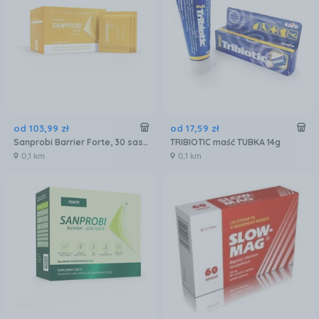
od
103
,
99
zł
od
17
,
59
zł
Sanprobi Barrier Forte, 30 sasz.
TRIBIOTIC maść TUBKA 14g
0,1 km
0,1 km