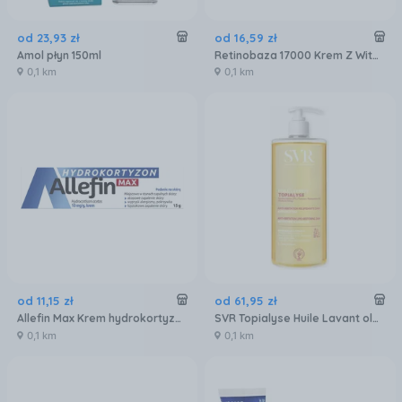
od
23
,
93
zł
od
16
,
59
zł
Amol płyn 150ml
Retinobaza 17000 Krem Z Witaminą A 30g
0,1 km
0,1 km
od
11
,
15
zł
od
61
,
95
zł
Allefin Max Krem hydrokortyzon 10 mg/g 15 g
SVR Topialyse Huile Lavant olejek do mycia 1000 ml
0,1 km
0,1 km