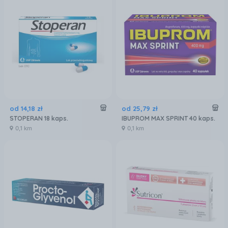
od
14
,
18
zł
od
25
,
79
zł
STOPERAN 18 kaps.
IBUPROM MAX SPRINT 40 kaps.
0,1 km
0,1 km