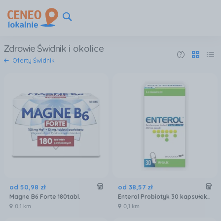
Zdrowie Świdnik
i okolice
Oferty Świdnik
od
50
,
98
zł
od
38
,
57
zł
Magne B6 Forte 180tabl.
Enterol Probiotyk 30 kapsułek 250 mg
0,1 km
0,1 km