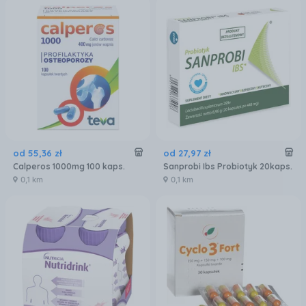
od
55
,
36
zł
od
27
,
97
zł
Calperos 1000mg 100 kaps.
Sanprobi Ibs Probiotyk 20kaps.
0,1 km
0,1 km