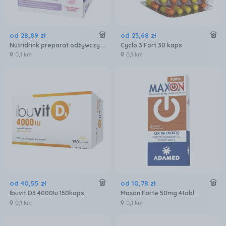
od
28
,
89
zł
od
23
,
68
zł
Nutridrink preparat odżywczy smak truskawkowy 4x125 ml
Cyclo 3 Fort 30 kaps.
0,1 km
0,1 km
od
40
,
55
zł
od
10
,
78
zł
Ibuvit D3 4000Iu 150kaps.
Maxon Forte 50mg 4tabl.
0,1 km
0,1 km