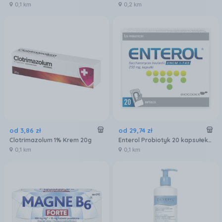
0,1 km
0,2 km
od
3
,
86
zł
od
29
,
74
zł
Clotrimazolum 1% Krem 20g
Enterol Probiotyk 20 kapsułek 250 mg
0,1 km
0,1 km