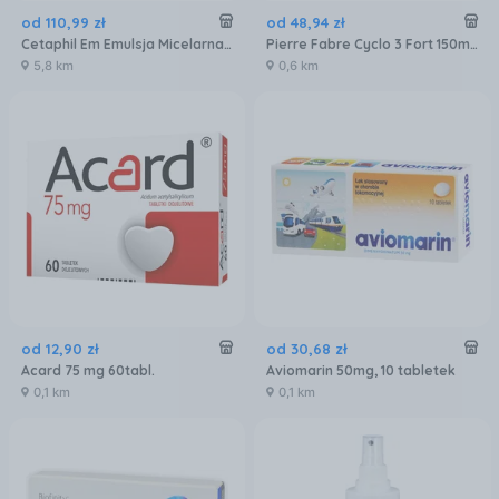
od
110
,
99
zł
od
48
,
94
zł
Cetaphil Em Emulsja Micelarna Do Mycia 1L
Pierre Fabre Cyclo 3 Fort 150mg +150mg +100mg 60kaps.
5,8 km
0,6 km
od
12
,
90
zł
od
30
,
68
zł
Acard 75 mg 60tabl.
Aviomarin 50mg, 10 tabletek
0,1 km
0,1 km