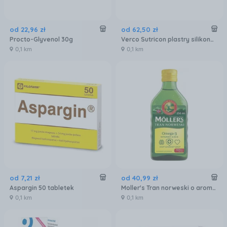
od
22
,
96
zł
od
62
,
50
zł
Procto-Glyvenol 30g
Verco Sutricon plastry silikonowe na blizny 3x10cm 5szt.
0,1 km
0,1 km
od
7
,
21
zł
od
40
,
99
zł
Aspargin 50 tabletek
Moller's Tran norweski o aromacie cytrynowym 250 ml
0,1 km
0,1 km