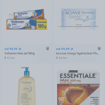
od
43
,
95
zł
od
69
,
99
zł
Voltaren Max żel 180g
Acuvue Oasys Hydraclear Plus 6szt.
0,1 km
5,8 km