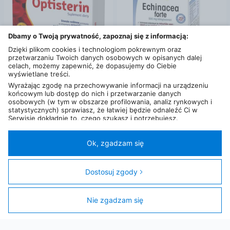
Dbamy o Twoją prywatność, zapoznaj się z informacją:
Dzięki plikom cookies i technologiom pokrewnym oraz
przetwarzaniu Twoich danych osobowych w opisanych dalej
celach, możemy zapewnić, że dopasujemy do Ciebie
wyświetlane treści.
od
27
,
49
zł
od
84
,
18
zł
Wyrażając zgodę na przechowywanie informacji na urządzeniu
końcowym lub dostęp do nich i przetwarzanie danych
Optisterin 10mg 30kaps.
Physalis Jeżówka Purpurowa 30tabl
osobowych (w tym w obszarze profilowania, analiz rynkowych i
0,1 km
16 km
statystycznych) sprawiasz, że łatwiej będzie odnaleźć Ci w
Serwisie dokładnie to, czego szukasz i potrzebujesz.
Administratorem Twoich danych osobowych będzie Ceneo.pl sp.
z o.o., a w niektórych przypadkach (np. identyfikator
internetowy, dane przeglądania)
nasi partnerzy (129 partnerów)
,
Ok, zgadzam się
w tym tzw.
“Zaufani Partnerzy IAB” (125 partnerów).
Twoja zgoda jest dobrowolna i obejmuje przetwarzanie danych
osobowych w celach: prezentowania spersonalizowanych treści i
Dostosuj zgody
reklam oraz ich pomiaru, tworzenia statystyk, poprawy
funkcjonalności strony, ułatwienia korzystania z naszych stron.
Nie zgadzam się
Filtry
Zgoda obejmuje także wyszczególnione cele (wg standardu i
klasyfikacji IAB Europe) dla Zaufanych Partnerów IAB: 1)
Przechowywanie informacji na urządzeniu lub dostęp do nich; 2)
Wykorzystywanie ograniczonych danych do wyboru reklam; 3)