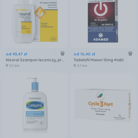
od
43
,
47
zł
od
16
,
40
zł
Nizoral Szampon leczniczy, przeciwłupieżowy i przeciwgrzybiczny 100 ml
Tadalafil Maxon 10mg 4tabl.
0,1 km
0,1 km