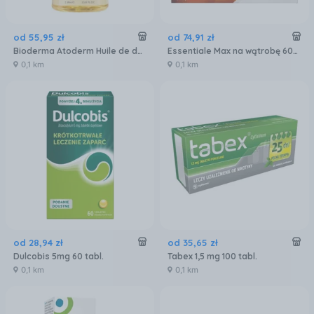
od
55
,
95
zł
od
74
,
91
zł
Bioderma Atoderm Huile de douche Olejek do kąpieli 1000ml
Essentiale Max na wątrobę 600mg 90 kaps.
0,1 km
0,1 km
od
28
,
94
zł
od
35
,
65
zł
Dulcobis 5mg 60 tabl.
Tabex 1,5 mg 100 tabl.
0,1 km
0,1 km