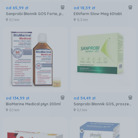
od
65
,
99
zł
od
18
,
59
zł
Sanprobi Błonnik GOS Forte, proszek, 30 g
Ethifarm Slow-Mag 60tabl.
0,1 km
9,3 km
od
134
,
99
zł
od
54
,
49
zł
BioMarine Medical płyn 200ml
Sanprobi Błonnik GOS, proszek, 30 g
0,1 km
0,1 km