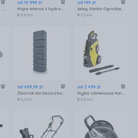
od
10 999
zł
od
199
zł
Domek Na Narzędzia Hudson 9X6 Oak Brown
Mspa Wanna z hydromasażem ogrodowa OSLO Aero Plus 6-osobowa panelowa
Axley Siatka Ogrodzeniowa 25mX1m Zielona
9,8 km
7,3 km
od
499
,
99
zł
od
2 499
zł
Zbiornik Na Deszczówkę Prosperplast Tower Stone Antracyt 350L
Myjka ciśnieniowa Karcher K7 Power Flex 1.317-300.0
0,2 km
0,5 km