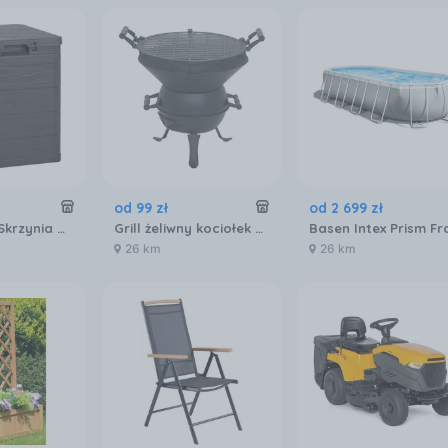
od
99
zł
od
2 699
zł
Hard Head Skrzynia Na Poduszki 90L
Grill żeliwny kociołek Mercado 35 cm KY1821
26 km
26 km