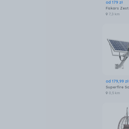
od
179
zł
7,3 km
od
179
,
99
zł
0,5 km