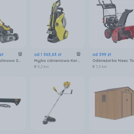
zł
od
1 363
,
63
zł
od
399
zł
Kosiarka spalinowa Stiga Combi 48 SQ (2L0486848/ST1)
Myjka ciśnieniowa Karcher K5 Power Control Flex 1.324-700.0
0,2 km
7,3 km