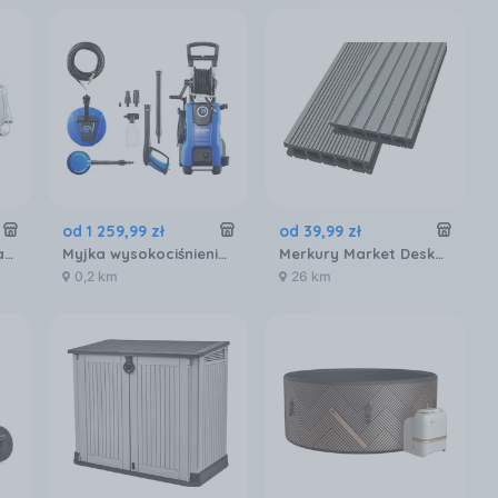
od
1 259
,
99
zł
od
39
,
99
zł
Basen Intex Prism Frame 26798 610x305x122cm
Myjka wysokociśnieniowa Nilfisk 145.4-9 Pa X-Tra
Merkury Market Deska Tarasowa Mercado Optimum Szary 2200X140X20Mm MR5601074
0,2 km
26 km