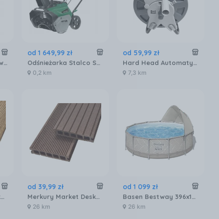
od
1 649
,
99
zł
od
59
,
99
zł
Grill węglowy Gockowiak Mejor
Odśnieżarka Stalco SBS40BL S97730
Hard Head Automatyczny Bęben Z Wężem Ogrodowym
0,2 km
7,3 km
od
39
,
99
zł
od
1 099
zł
Merkury Market Deska Tarasowa Mercado Premium Teak 2200X140X20Mm MR5601078
Merkury Market Deska Tarasowa Mercado Optimum Brąz 2200X140X20Mm MR5601073
Basen Bestway 396x107cm 561FY
26 km
26 km