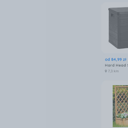
od
84
,
99
zł
7,3 km