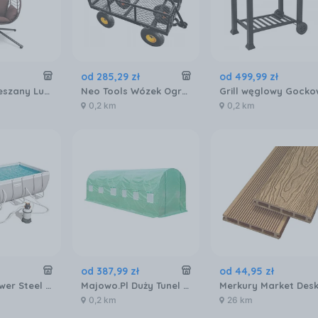
od
285
,
29
zł
od
499
,
99
zł
Fotel Podwieszany Lugo Home & Garden Brązowo-Czarny
Neo Tools Wózek Ogrodowy Stalowy 300kg Przyczepka Taczka Pompowane Koła
0,2 km
0,2 km
od
387
,
99
zł
od
44
,
95
zł
Bestway Power Steel 404x201x100cm Z Pompą 56442
Majowo.Pl Duży Tunel Foliowy Szklarnia Ogrodowa 3X6X2M
0,2 km
26 km