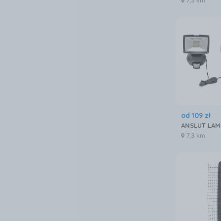
7,3 km
od
109
zł
7,3 km