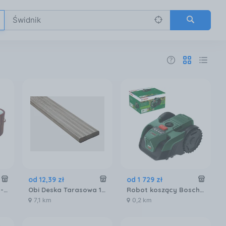
od
12
,
39
zł
od
1 729
zł
Jacuzzi Bestway Lay-Z-Spa Helsinki AirJet 60025 180x66cm
Obi Deska Tarasowa 19X90X2400
Robot koszący Bosch VISIMOW18V-100 06008E1001
7,1 km
0,2 km