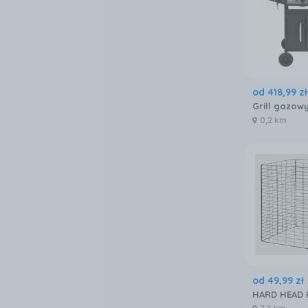
od
418
,
99
zł
0,2 km
od
49
,
99
zł