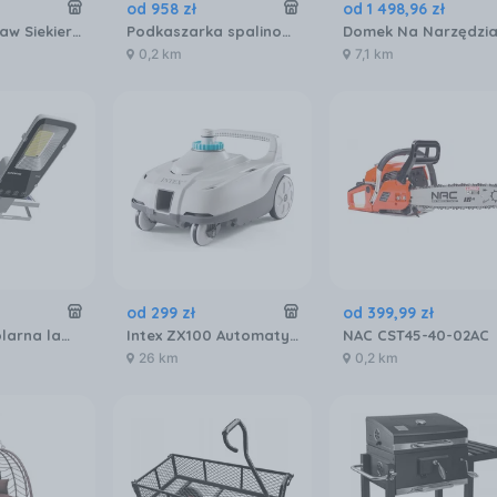
od
958
zł
od
1 498
,
96
zł
Fiskars Zestaw Siekiera A6 + Nóż Gerber 1057911
Podkaszarka spalinowa Stiga BC 555 B (287421002/ST1)
0,2 km
7,1 km
od
299
zł
od
399
,
99
zł
Superfire Solarna lampa Uliczna Ff5 A
Intex ZX100 Automatyczny Czyściciel Dna I Ścian Basenów 28006
NAC CST45-40-02AC
26 km
0,2 km