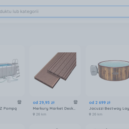
od
29
,
95
zł
od
2 699
zł
 Z Pompą
Merkury Market Deska Tarasowa Mercado Basic Brąz 2000X120X20Mm MR5601072
26 km
26 km