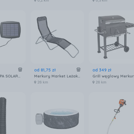
0,2 km
0,5 km
od
81
,
75
zł
od
349
zł
ANSLUT LAMPA SOLARNA LED 1000 LM
Merkury Market Leżak Bremen Czarny MR8034129
26 km
26 km