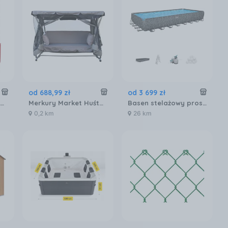
od
688
,
99
zł
od
3 699
zł
Odśnieżarka Meec Tools
Merkury Market Huśtawka ogrodowa szara rozkładana z moskitierą
Basen stelażowy prostokątny APX 9.56x4.88x1.32m 561KJ
0,2 km
26 km