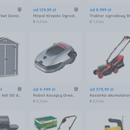
od
129
,
99
zł
od
8 999
zł
Merkury Market Doniczka Drewniana Z Kratką Qs1704 2 Żółta
Mirpol Krzesło Ogrodowe Izzy C8013 2szt.
0,2 km
7,3 km
zł
od
4 499
zł
od
379
,
99
zł
Keter Manor 6x5 DD domek narzędziowy szary biały
Robot koszący Dreame A2 1200
0,2 km
0,2 km