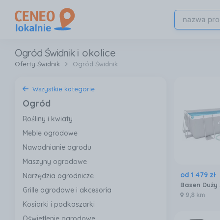
Ogród Świdnik
i okolice
Oferty Świdnik
Ogród Świdnik
Wszystkie kategorie
Ogród
Rośliny i kwiaty
Meble ogrodowe
Nawadnianie ogrodu
Maszyny ogrodowe
od
1 479
zł
Narzędzia ogrodnicze
Basen Duży
Grille ogrodowe i akcesoria
9,8 km
Kosiarki i podkaszarki
Oświetlenie ogrodowe