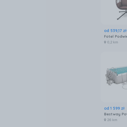
od
539
,
17
zł
0,2 km
od
1 599
zł
26 km