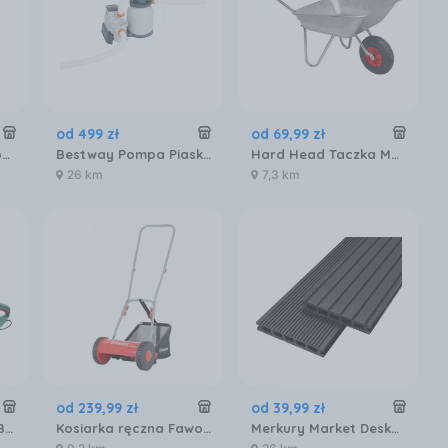
od
499
zł
od
69
,
99
zł
Stanley Akumulatorowy Opryskiwacz Ciśnieniowy Z Teleskopową Dyszą 1825178930
Bestway Pompa Piaskowa Do Basenów 5678L/h 58497
Hard Head Taczka Metalowa 65l Galwanizowana
26 km
7,3 km
od
239
,
99
zł
od
39
,
99
zł
Nożyce elektryczne Bosch EasyHedgeCut 45 0600847A05
Kosiarka ręczna Faworyt TKR300
Merkury Market Deska Tarasowa Mercado Optimum Antracyt 2200X140X20Mm MR5601075