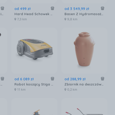
od
499
zł
od
3 549
,
99
zł
Traktor ogrodowy Stiga Estate 384 M (2T2000481/ST3)
Hard Head Schowek Ogrodowy StoreE-It-Out 130X110X74cm
Basen Z Hydromasażem Mspa 6 Osób Spa 2023 (5D47C25F868F4958A083E2FF6AAC4B5E)
7,3 km
9,8 km
od
6 089
zł
od
288
,
99
zł
Kosiarka akumulatorowa Yato YT-85221
Robot koszący Stiga Stig G600 (2R3101018/ST2)
Zbiornik na deszczówkę Prosperplast Aquacan Baby 210L
11 km
0,2 km