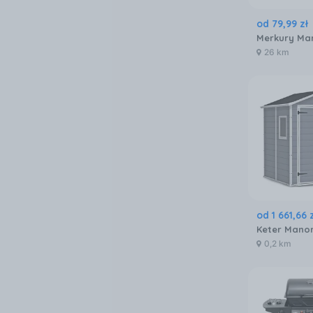
od
79
,
99
zł
26 km
od
1 661
,
66
0,2 km