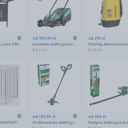
od
399
,
99
zł
od
219
zł
Grill gazowy Lund 99645
Kosiarka elektryczna Bosch EasyRotak 32-235 06008A6303
0,2 km
7,3 km
od
149
,
99
zł
od
369
zł
HARD HEAD KOMPOSTOWNIK 450 L
Podkaszarka elektryczna Bosch EasyGrassCut 23 06008C1H01