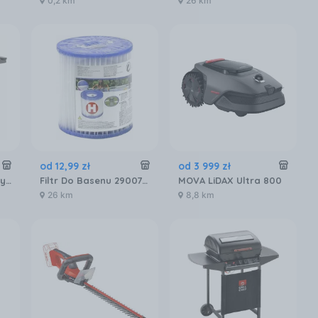
0,2 km
26 km
od
12
,
99
zł
od
3 999
zł
Grill węglowy Merkury Market JY-010 ruszt żeliwny MR_8041041
Filtr Do Basenu 29007 H Wklad
MOVA LiDAX Ultra 800
26 km
8,8 km