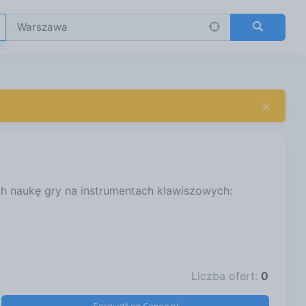
×
h naukę gry na instrumentach klawiszowych:
Liczba ofert:
0
Sprawdź na Ceneo.pl