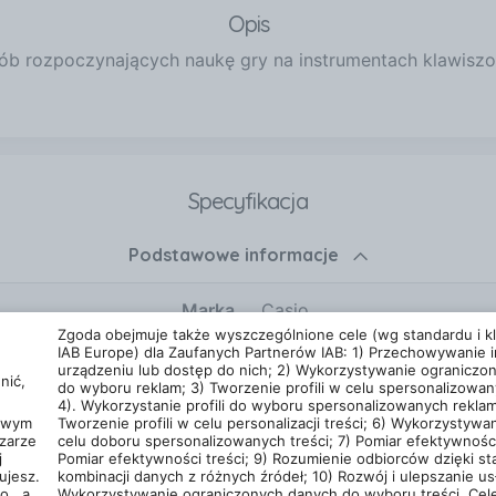
Opis
ób rozpoczynających naukę gry na instrumentach klawiszow
Specyfikacja
Podstawowe informacje
Marka
Casio
Zgoda obejmuje także wyszczególnione cele (wg standardu i kla
IAB Europe) dla Zaufanych Partnerów IAB: 1) Przechowywanie i
Pozostałe
urządzeniu lub dostęp do nich; 2) Wykorzystywanie ograniczo
nić,
do wyboru reklam; 3) Tworzenie profili w celu spersonalizowan
4). Wykorzystanie profili do wyboru spersonalizowanych reklam
cowym
Tworzenie profili w celu personalizacji treści; 6) Wykorzystywan
zarze
celu doboru spersonalizowanych treści; 7) Pomiar efektywności
j
Pomiar efektywności treści; 9) Rozumienie odbiorców dzięki st
Polityka prywatności
Liczba użytkowników (DS
ujesz.
kombinacji danych z różnych źródeł; 10) Rozwój i ulepszanie usł
stania z usługi
or
Polityka prywatności
Google.
o., a
Wykorzystywanie ograniczonych danych do wyboru treści, Cele