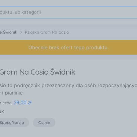
e Świdnik
Książka Gram Na Casio
Obecnie brak ofert tego produktu.
 Gram Na Casio Świdnik
io to podręcznik przeznaczony dla osób rozpoczynającyc
i pianinie
29,00 zł
a cena:
ak
Specyfikacja
Opinie