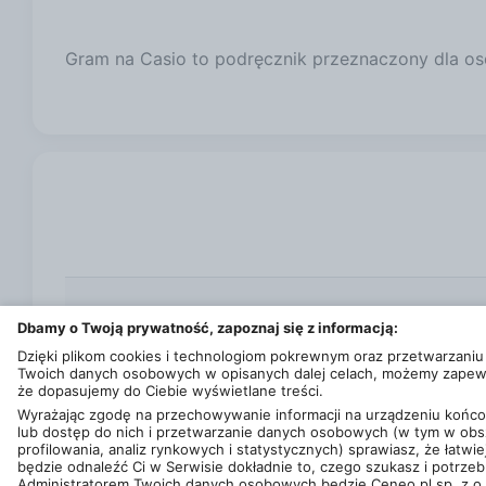
Gram na Casio to podręcznik przeznaczony dla os
Dbamy o Twoją prywatność, zapoznaj się z informacją:
Dzięki plikom cookies i technologiom pokrewnym oraz przetwarzaniu
Twoich danych osobowych w opisanych dalej celach, możemy zapew
że dopasujemy do Ciebie wyświetlane treści.
Wyrażając zgodę na przechowywanie informacji na urządzeniu koń
lub dostęp do nich i przetwarzanie danych osobowych (w tym w obs
profilowania, analiz rynkowych i statystycznych) sprawiasz, że łatwie
© 2013 - 2026
Ceneo.pl sp. z o.o.
będzie odnaleźć Ci w Serwisie dokładnie to, czego szukasz i potrzeb
Ta strona jest chroniona przez reCAPTCHA i obowiązują ją
Warunki korzy
Administratorem Twoich danych osobowych będzie Ceneo.pl sp. z o.