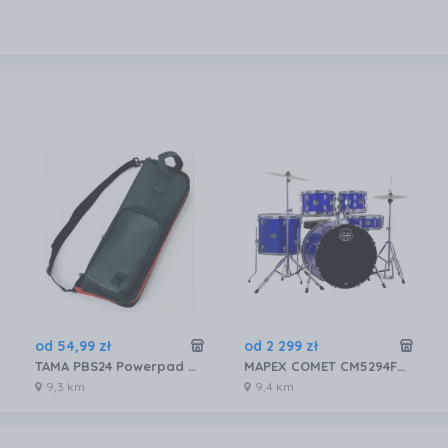
od
54
,
99
zł
od
2 299
zł
TAMA PBS24 Powerpad pokrowiec na pałki
MAPEX COMET CM5294FTC IB PERKUSJA
9,3 km
9,4 km