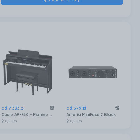
od
7 333
zł
od
579
zł
od
Casio AP-750 - Pianino Cyfrowe
Arturia MiniFuse 2 Black
Tur
8,2 km
8,2 km
8,