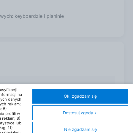
ych: keyboardzie i pianinie
syfikacji
nformacji na
Ok, zgadzam się
nych danych
ych reklam;
; 5)
Dostosuj zgody
ie profili w
 reklam; 8)
atystyce lub
A)
Kontakt
Kategorie
Miasta
Sklepy
FAQ
Regulamin
ug; 11)
Nie zgadzam się
 specjalne: