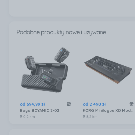
Podobne produkty nowe i używane
od
694
,
99
zł
od
2 490
zł
Boya BOYAMIC 2-02
KORG Minilogue XD Module Moduł
0,2 km
8,2 km