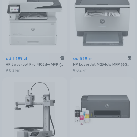
od
1 699
zł
od
569
zł
HP LaserJet Pro 4102dw MFP (2Z622F)
HP LaserJet M234dw MFP (6GW99F)
0,2 km
0,2 km