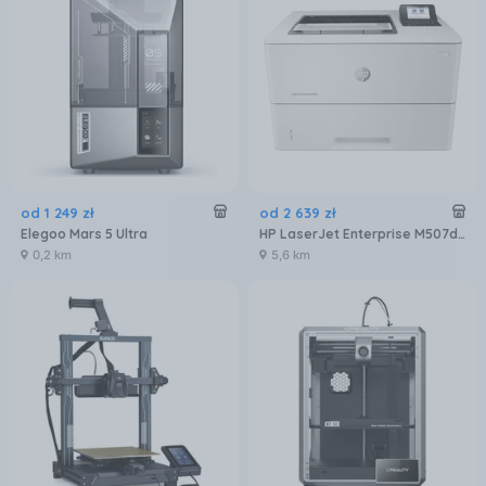
od
1 249
zł
od
2 639
zł
Elegoo Mars 5 Ultra
HP LaserJet Enterprise M507dn (1PV87A)
0,2 km
5,6 km