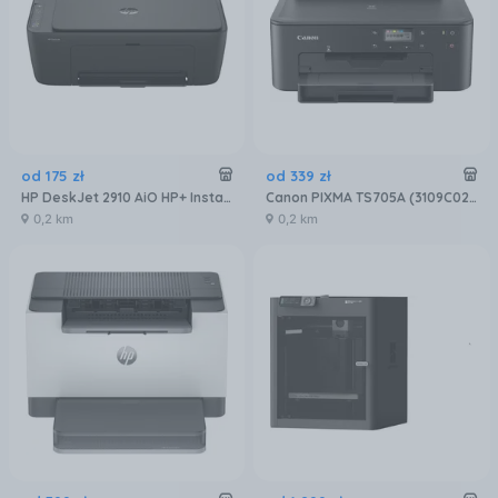
od
175
zł
od
339
zł
HP DeskJet 2910 AiO HP+ Instant Ink (89F98B)
Canon PIXMA TS705A (3109C026)
0,2 km
0,2 km