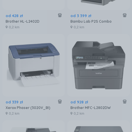
od
428
zł
od
3 399
zł
Brother HL-L2402D
Bambu Lab P2S Combo
0,2 km
0,2 km
od
339
zł
od
928
zł
Xerox Phaser (3020V_BI)
Brother MFC-L2802DW
0,2 km
0,2 km