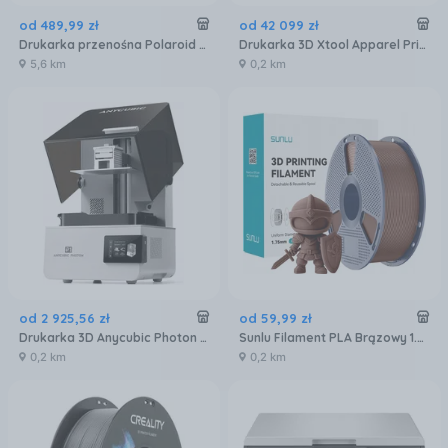
od
489
,
99
zł
od
42 099
zł
Drukarka przenośna Polaroid Hi-Print Gen 2 E-box Biała
Drukarka 3D Xtool Apparel Printer - zestaw all-in-one (DRUXTOXAPAIO)
5,6 km
0,2 km
od
2 925
,
56
zł
od
59
,
99
zł
Drukarka 3D Anycubic Photon P1 Wi-Fi, LAN (PP10BK0AO)
Sunlu Filament PLA Brązowy 1.75mm 1000g
0,2 km
0,2 km