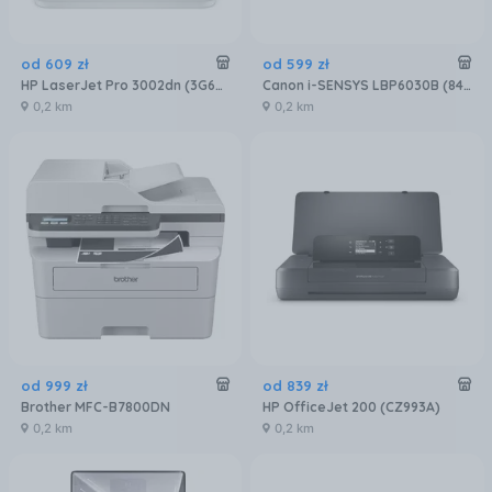
od
609
zł
od
599
zł
HP LaserJet Pro 3002dn (3G651F)
Canon i-SENSYS LBP6030B (8468B006)
0,2 km
0,2 km
od
999
zł
od
839
zł
Brother MFC-B7800DN
HP OfficeJet 200 (CZ993A)
0,2 km
0,2 km