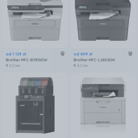
od
1 129
zł
od
899
zł
Brother MFC-B7810DW
Brother MFC-L2802DN
0,2 km
0,2 km