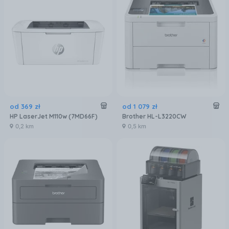
od
369
zł
od
1 079
zł
HP LaserJet M110w (7MD66F)
Brother HL-L3220CW
0,2 km
0,5 km