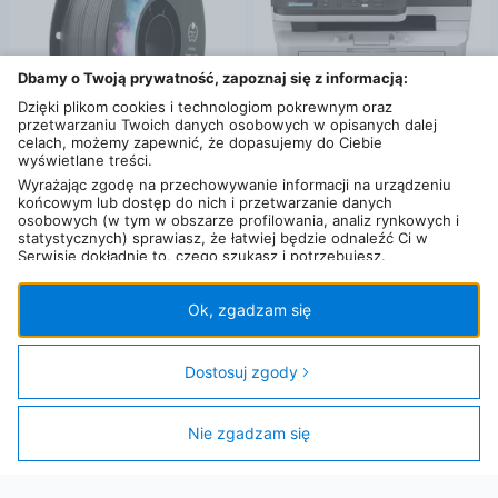
Dbamy o Twoją prywatność, zapoznaj się z informacją:
Dzięki plikom cookies i technologiom pokrewnym oraz
przetwarzaniu Twoich danych osobowych w opisanych dalej
celach, możemy zapewnić, że dopasujemy do Ciebie
wyświetlane treści.
od
67
zł
od
979
zł
Wyrażając zgodę na przechowywanie informacji na urządzeniu
końcowym lub dostęp do nich i przetwarzanie danych
Filament CR-PETG Creality szary
Brother DCP‑B7620DW
osobowych (w tym w obszarze profilowania, analiz rynkowych i
0,2 km
0,2 km
statystycznych) sprawiasz, że łatwiej będzie odnaleźć Ci w
Serwisie dokładnie to, czego szukasz i potrzebujesz.
Administratorem Twoich danych osobowych będzie Ceneo.pl sp.
z o.o., a w niektórych przypadkach (np. identyfikator
internetowy, dane przeglądania)
nasi partnerzy (129 partnerów)
,
Ok, zgadzam się
w tym tzw.
“Zaufani Partnerzy IAB” (125 partnerów).
Twoja zgoda jest dobrowolna i obejmuje przetwarzanie danych
osobowych w celach: prezentowania spersonalizowanych treści i
Dostosuj zgody
reklam oraz ich pomiaru, tworzenia statystyk, poprawy
funkcjonalności strony, ułatwienia korzystania z naszych stron.
Nie zgadzam się
Filtry
Zgoda obejmuje także wyszczególnione cele (wg standardu i
klasyfikacji IAB Europe) dla Zaufanych Partnerów IAB: 1)
Przechowywanie informacji na urządzeniu lub dostęp do nich; 2)
Wykorzystywanie ograniczonych danych do wyboru reklam; 3)