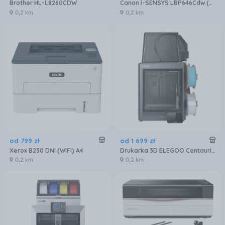
Brother HL-L8260CDW
Canon i-SENSYS LBP646Cdw (6929C007)
0,2 km
0,2 km
od
799
zł
od
1 699
zł
Xerox B230 DNI (WiFi) A4
Drukarka 3D ELEGOO Centauri Carbon 2 Combo (50.201.023300)
0,2 km
0,2 km