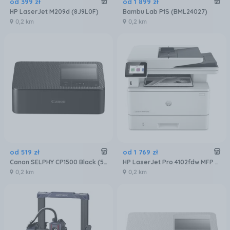
od
399
zł
od
1 899
zł
HP LaserJet M209d (8J9L0F)
Bambu Lab P1S (BML24027)
0,2 km
0,2 km
od
519
zł
od
1 769
zł
Canon SELPHY CP1500 Black (5539C002)
HP LaserJet Pro 4102fdw MFP (2Z624F)
0,2 km
0,2 km