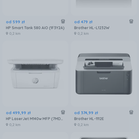
od
599
zł
od
479
zł
HP Smart Tank 580 AiO (1F3Y2A)
Brother HL-L1232W
0,2 km
0,2 km
od
499
,
99
zł
od
374
,
99
zł
HP LaserJet M140w MFP (7MD72F)
Brother HL-1112E
0,2 km
0,2 km