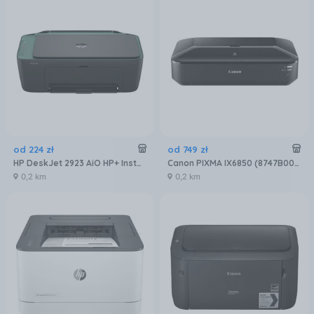
od
224
zł
od
749
zł
HP DeskJet 2923 AiO HP+ Instant Ink (89F99B)
Canon PIXMA IX6850 (8747B006)
0,2 km
0,2 km