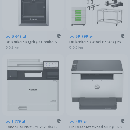
od
3 649
zł
od
39 999
zł
Drukarka 3D Qidi Q2 Combo Szary (Q2COMBO)
Drukarka 3D Xtool P3-AIO (P3AIO)
0,5 km
0,2 km
od
1 779
zł
od
489
zł
Canon i-SENSYS MF752Cdw II (7185C013)
HP LaserJet M234d MFP (8J9K4F)