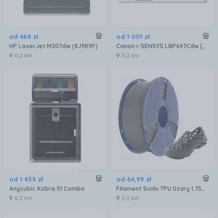
od
469
zł
od
1 001
zł
HP LaserJet M207dw (8J9K9F)
Canon i-SENSYS LBP647Cdw (6929C001)
0,2 km
0,2 km
od
1 659
zł
od
64
,
99
zł
Anycubic Kobra S1 Combo
Filament Sunlu TPU Szary 1.75mm 1kg
0,2 km
0,2 km