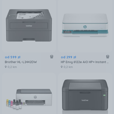
od
599
zł
od
299
zł
Brother HL-L2442DW
HP Envy 6122e AiO HP+ Instant Ink (714L9B)
0,2 km
0,2 km