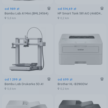
od
989
zł
od
514
,
69
zł
Bambu Lab A1 Mini (BML24564)
HP Smart Tank 581 AiO (4A8D4A)
5,6 km
0,2 km
od
1 299
zł
od
699
zł
Bambu Lab Drukarka 3D A1
Brother HL-B2180DW
5,6 km
0,2 km