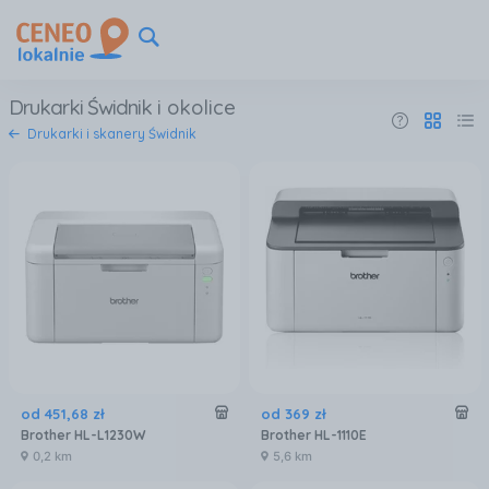
Drukarki Świdnik
i okolice
Drukarki i skanery Świdnik
od
451
,
68
zł
od
369
zł
Brother HL-L1230W
Brother HL-1110E
0,2 km
5,6 km