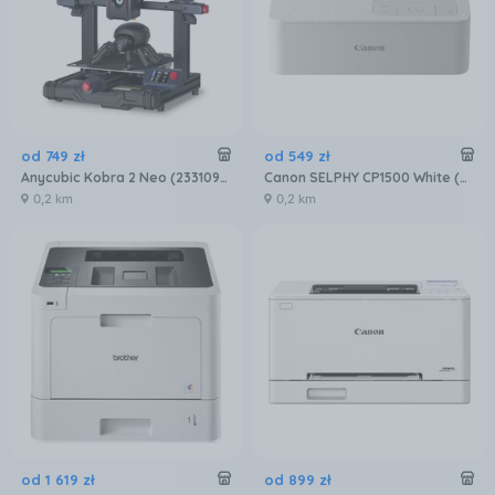
od
749
zł
od
549
zł
Anycubic Kobra 2 Neo (233109285)
Canon SELPHY CP1500 White (5540C003)
0,2 km
0,2 km
od
1 619
zł
od
899
zł