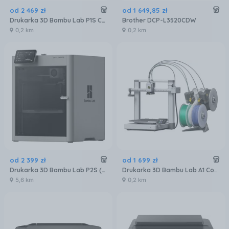
od
2 469
zł
od
1 649
,
85
zł
Drukarka 3D Bambu Lab P1S Combo (P1SCOMBO)
Brother DCP-L3520CDW
0,2 km
0,2 km
od
2 399
zł
od
1 699
zł
Drukarka 3D Bambu Lab P2S (PF004UEU)
Drukarka 3D Bambu Lab A1 Combo (PF002A+SA005EU2)
5,6 km
0,2 km