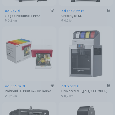
od
949
zł
od
1 169
,
99
zł
Elegoo Neptune 4 PRO
Creality K1 SE
0,2 km
0,2 km
od
553
,
07
zł
od
3 399
zł
Polaroid Hi-Print 4x6 Drukarka Bluetooth zdjęć 10x15 do Telefonu Smartfona
Drukarka 3D Qidi Q2 COMBO (Q2COMBO002)
0,2 km
0,2 km