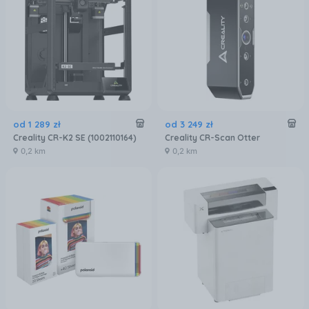
od
1 289
zł
od
3 249
zł
Creality CR-K2 SE (1002110164)
Creality CR-Scan Otter
0,2 km
0,2 km