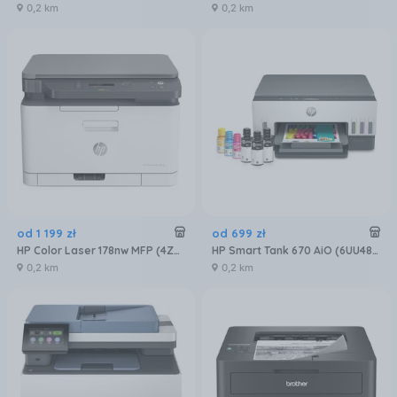
0,2 km
0,2 km
od
1 199
zł
od
699
zł
HP Color Laser 178nw MFP (4ZB96A)
HP Smart Tank 670 AiO (6UU48A)
0,2 km
0,2 km