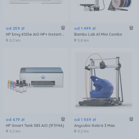
od
259
zł
od
1 499
zł
HP Envy 6120e AiO HP+ Instant Ink (714L8B)
Bambu Lab A1 Mini Combo
0,2 km
5,6 km
od
679
zł
od
1 569
zł
HP Smart Tank 585 AiO (1F3Y4A)
Anycubic Kobra 3 Max
0,2 km
0,2 km