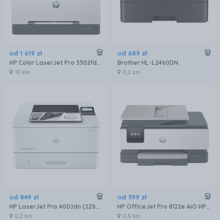
od
1 619
zł
od
689
zł
HP Color LaserJet Pro 3302fdw MFP (499Q8F)
Brother HL-L2460DN
10 km
0,2 km
od
849
zł
od
399
zł
HP LaserJet Pro 4002dn (2Z605F)
HP OfficeJet Pro 8122e AiO HP+ Instant Ink (405U3B)
0,2 km
0,5 km