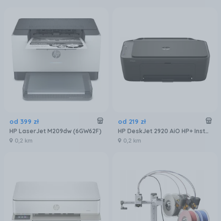
od
399
zł
od
219
zł
HP LaserJet M209dw (6GW62F)
HP DeskJet 2920 AiO HP+ Instant Ink (89F97B)
0,2 km
0,2 km