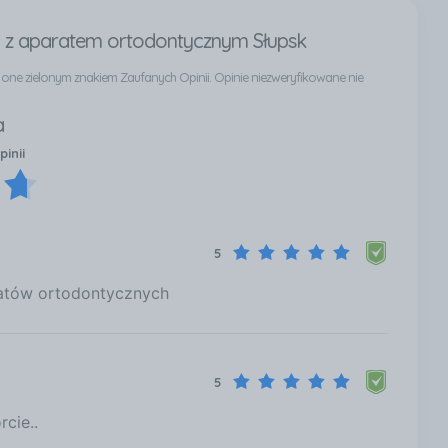
 z aparatem ortodontycznym Słupsk
ą one zielonym znakiem Zaufanych Opinii. Opinie niezweryfikowane nie
a
pinii
5
atów ortodontycznych
5
cie..