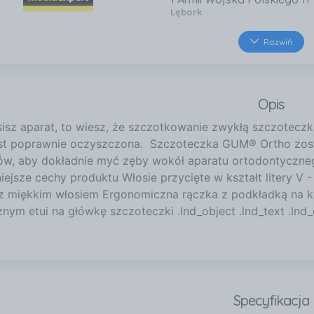
Lębork
48 km
Rozwiń
Bolesława Krzywoustego 1
Lębork
Opis
osisz aparat, to wiesz, że szczotkowanie zwykłą szczotec
est poprawnie oczyszczona. Szczoteczka GUM® Ortho zost
ów, aby dokładnie myć zęby wokół aparatu ortodontyczne
ejsze cechy produktu Włosie przycięte w kształt litery V
z miękkim włosiem Ergonomiczna rączka z podkładką na k
znym etui na główkę szczoteczki .lnd_object .lnd_text .lnd_c
Specyfikacja