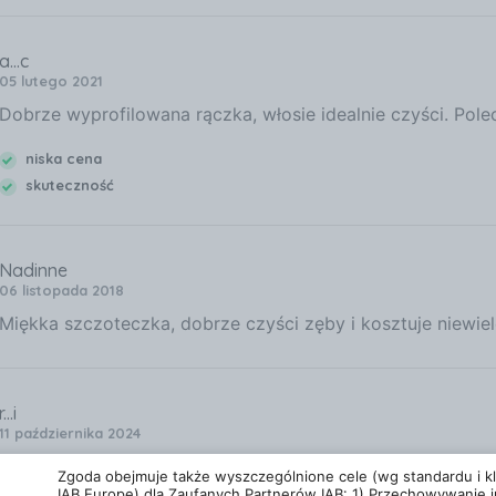
a...c
05 lutego 2021
Dobrze wyprofilowana rączka, włosie idealnie czyści. Pol
niska cena
skuteczność
Nadinne
06 listopada 2018
Miękka szczoteczka, dobrze czyści zęby i kosztuje niewiel
r...i
11 października 2024
Nie znam się na szczoteczkach do zębów, po prostu działa
Zgoda obejmuje także wyszczególnione cele (wg standardu i kla
IAB Europe) dla Zaufanych Partnerów IAB: 1) Przechowywanie i