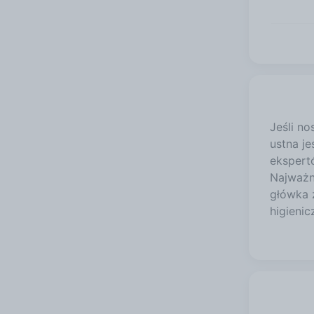
Jeśli n
ustna j
ekspert
Najważni
główka 
higienic