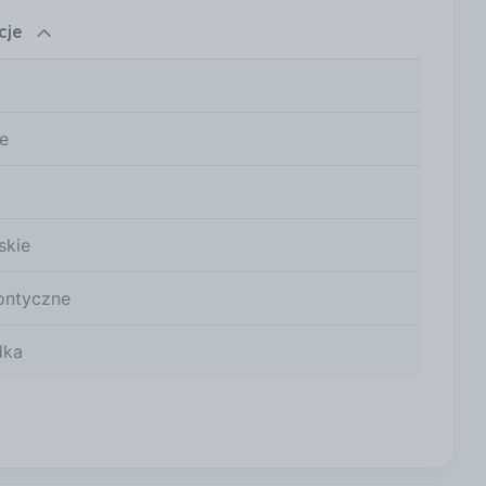
cje
e
skie
ontyczne
dka