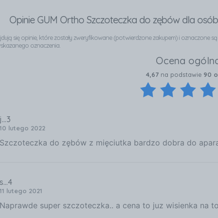
Opinie GUM Ortho Szczoteczka do zębów dla osób
najdują się opinie, które zostały zweryfikowane (potwierdzone zakupem) i oznaczone s
wskazanego oznaczenia.
Ocena ogóln
4,67
na podstawie
90 o
j...3
10 lutego 2022
Szczoteczka do zębów z mięciutka bardzo dobra do apar
s...4
11 lutego 2021
Naprawde super szczoteczka.. a cena to juz wisienka na tor