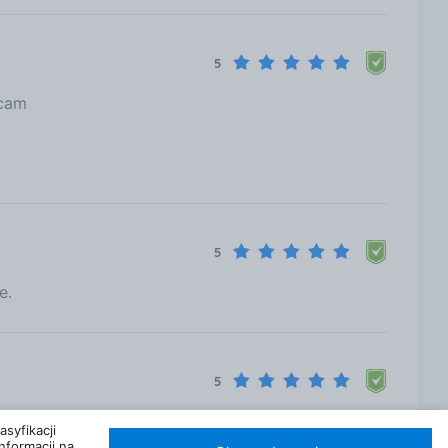
5
ecam
5
e.
5
.
syfikacji
nformacji na