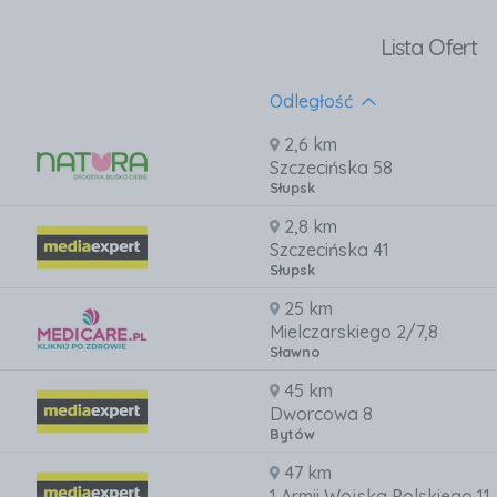
Lista Ofert
Odległość
2,6 km
Szczecińska 58
Słupsk
2,8 km
Szczecińska 41
Słupsk
25 km
Mielczarskiego 2/7,8
Sławno
45 km
Dworcowa 8
Bytów
47 km
1 Armii Wojska Polskiego 11