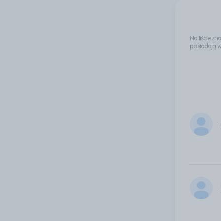
Na liście z
posiadają 