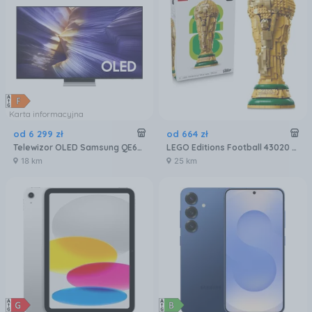
Karta informacyjna
od
6 299
zł
od
664
zł
Telewizor OLED Samsung QE65S90FATXXH 65 cali 4K UHD
LEGO Editions Football 43020 Oficjalny Puchar Świata FIFA
18 km
25 km