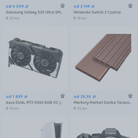
od
4 099
zł
od
2 149
zł
Samsung Galaxy S25 Ultra SM-S938 12/256GB Tytanowy Niebieski
Nintendo Switch 2 Czarna
25 km
18 km
od
1 899
zł
od
29
,
95
zł
Asus DUAL RTX 5060 8GB OC (90YV0N12M0NA00)
Merkury Market Deska Tarasowa Mercado Basic Brąz 2000X120X20Mm MR5601072
18 km
25 km