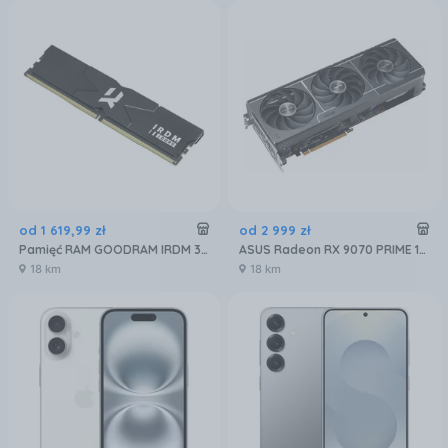
od
1 619
,
99
zł
od
2 999
zł
Pamięć RAM GOODRAM IRDM 32GB 2x16GB 6400MHz DDR5 CL32 (IR-6400D564L32S)
ASUS Radeon RX 9070 PRIME 16GB OC (GRATIPASU544)
18 km
18 km