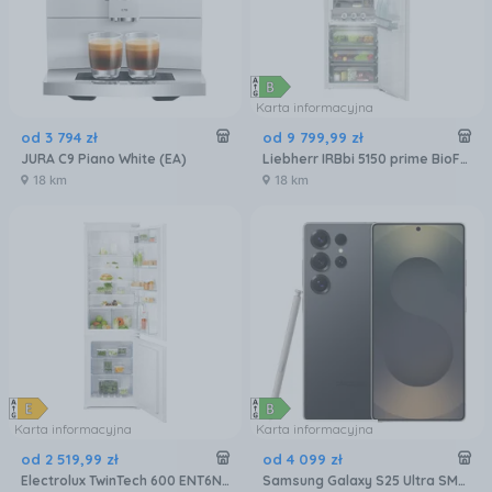
Karta informacyjna
od
3 794
zł
od
9 799
,
99
zł
JURA C9 Piano White (EA)
Liebherr IRBbi 5150 prime BioFresh
18 km
18 km
Karta informacyjna
Karta informacyjna
od
2 519
,
99
zł
od
4 099
zł
Electrolux TwinTech 600 ENT6NE18S
Samsung Galaxy S25 Ultra SM-S938 12/256GB Tytanowy Czarny