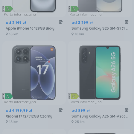
Karta informacyjna
Karta informacyjna
od
3 149
zł
od
3 399
zł
Apple iPhone 16 128GB Biały
Samsung Galaxy S25 SM-S931 12/256GB Srebrny
18 km
18 km
Karta informacyjna
Karta informacyjna
od
4 199
,
99
zł
od
899
zł
Xiaomi 17 12/512GB Czarny
Samsung Galaxy A26 SM-A266 6/128GB 5G Czarny
18 km
25 km