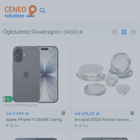
Ogłoszenia Skwierzyna
i okolice
Karta informacyjna
od
3 999
zł
od
276
,
20
zł
Apple iPhone 17 256GB Czarny
Arcopal 33320 Florine Serwis Zestaw Obiadowy 26EL
18 km
18 km