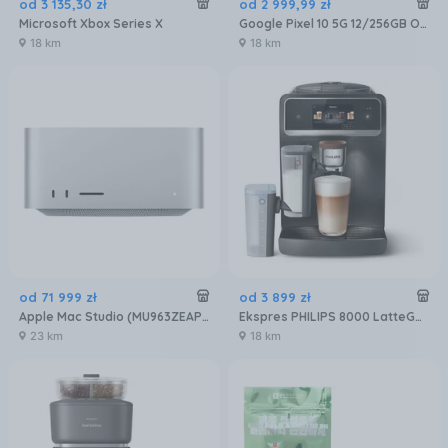
od
3 135
,
30
zł
od
2 999
,
99
zł
Microsoft Xbox Series X
Google Pixel 10 5G 12/256GB Obsydian
18 km
18 km
od
71 999
zł
od
3 899
zł
Apple Mac Studio (MU963ZEAP3R3D5)
Ekspres PHILIPS 8000 LatteGo Pro EP8757/12
23 km
18 km