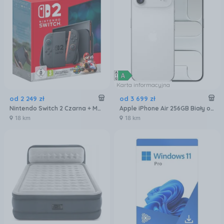
Karta informacyjna
od
2 249
zł
od
3 699
zł
Nintendo Switch 2 Czarna + Mario Kart World
Apple iPhone Air 256GB Biały obłok
18 km
18 km