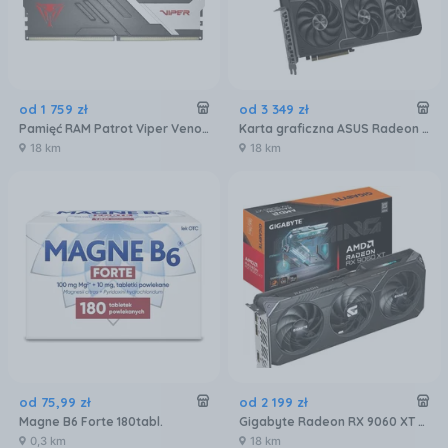
od
1 759
zł
od
3 349
zł
Pamięć RAM Patrot Viper Venom DDR5 32GB 6000MTs (PVV532G600C30K)
Karta graficzna ASUS Radeon RX 9070 XT Prime OC 16GB (90YV0L71M0NA00)
18 km
18 km
od
75
,
99
zł
od
2 199
zł
Magne B6 Forte 180tabl.
Gigabyte Radeon RX 9060 XT GAMING OC 16GB GDDR6 FSR (GVR9060XTGAMINGOC16GD)
0,3 km
18 km