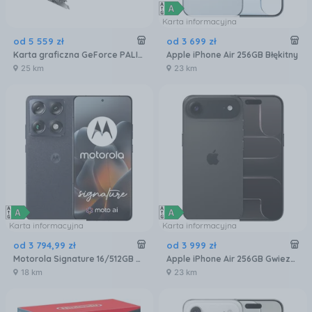
Karta informacyjna
od
5 559
zł
od
3 699
zł
Karta graficzna GeForce PALIT RTX 5080 Gaming Pro 16GB GDDR7 DLSS 4 (NE75080019T2GB2031A)
Apple iPhone Air 256GB Błękitny
25 km
23 km
Karta informacyjna
Karta informacyjna
od
3 794
,
99
zł
od
3 999
zł
Motorola Signature 16/512GB Czarny
Apple iPhone Air 256GB Gwiezdna czerń
18 km
23 km