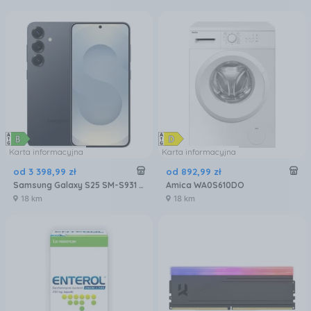
Karta informacyjna
Karta informacyjna
od
3 398
,
99
zł
od
892
,
99
zł
Samsung Galaxy S25 SM-S931 12/256GB Czarny
Amica WA0S610DO
18 km
18 km