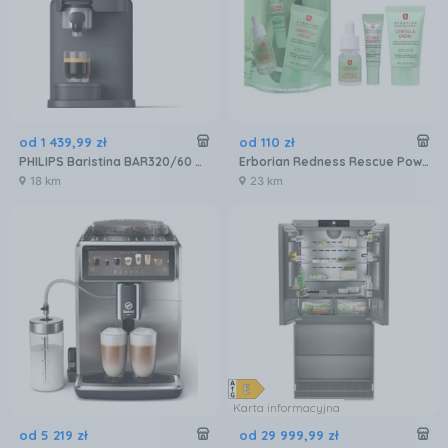
od
1 439
,
99
zł
od
110
zł
PHILIPS Baristina BAR320/60 Podwójny pojemnik na ziarna czarny
Erborian Redness Rescue Power Kit Zestaw Do Pielęgnacji Twarzy
18 km
23 km
Karta informacyjna
od
5 219
zł
od
29 999
,
99
zł