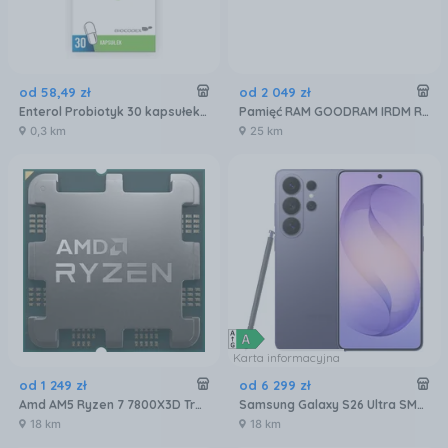
od
58
,
49
zł
od
2 049
zł
Enterol Probiotyk 30 kapsułek 250 mg
Pamięć RAM GOODRAM IRDM RGB 32GB [2x16GB 6000MHz DDR5 CL30 DIMM] (IRG60D5L30S32GDC)
0,3 km
25 km
Karta informacyjna
od
1 249
zł
od
6 299
zł
Amd AM5 Ryzen 7 7800X3D Tray 4,2GHz (100000000910)
Samsung Galaxy S26 Ultra SM-S948 5G 12/512GB Fioletowy
18 km
18 km