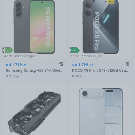
Karta informacyjna
Karta informacyjna
od
1 799
zł
od
1 799
zł
Samsung Galaxy A56 SM-A566 8/256GB Grafitowy
POCO X8 Pro 5G 12/512GB Czarny
25 km
18 km