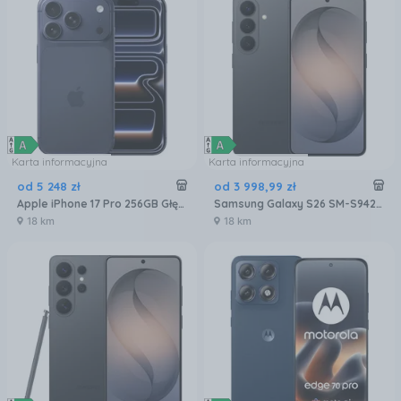
Karta informacyjna
Karta informacyjna
od
5 248
zł
od
3 998
,
99
zł
Apple iPhone 17 Pro 256GB Głębinowy błękit
Samsung Galaxy S26 SM-S942 12/256GB Czarny
18 km
18 km