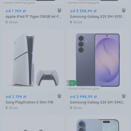
Karta informacyjna
Karta informacyjna
od
1 769
zł
od
3 398
,
99
zł
Apple iPad 11" 11gen 128GB Wi-Fi Srebrny (MD3Y4HCA)
Samsung Galaxy S25 SM-S931 12/256GB Granatowy
18 km
18 km
Karta informacyjna
od
2 799
zł
od
3 998
,
99
zł
Sony PlayStation 5 Slim 1TB
Samsung Galaxy S26 SM-S942 12/256GB Fioletowy
18 km
18 km