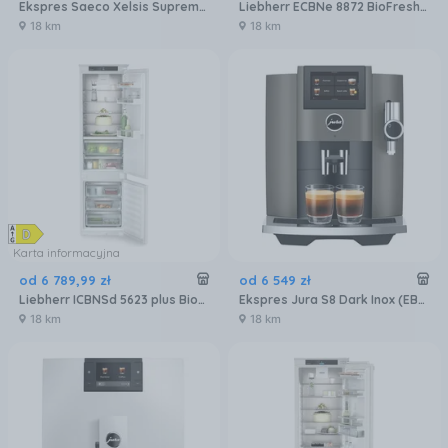
Ekspres Saeco Xelsis Suprema SM8885/00 Metalowy
Liebherr ECBNe 8872 BioFresh NoFrost
18 km
18 km
Karta informacyjna
od
6 789
,
99
zł
od
6 549
zł
Liebherr ICBNSd 5623 plus BioFresh NoFrost
Ekspres Jura S8 Dark Inox (EB) 15480
18 km
18 km