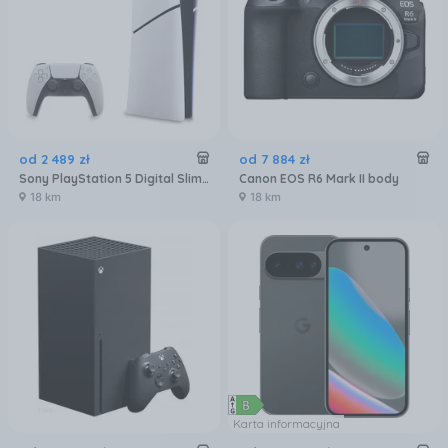
od
2 489
zł
od
7 884
zł
Sony PlayStation 5 Digital Slim 825GB
Canon EOS R6 Mark II body
18 km
18 km
Karta informacyjna