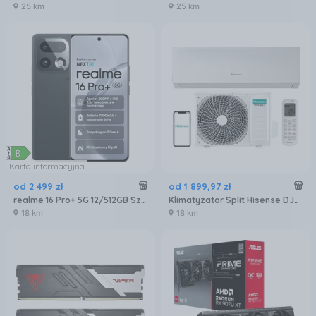
25 km
25 km
Karta informacyjna
od
2 499
zł
od
1 899
,
97
zł
realme 16 Pro+ 5G 12/512GB Szary
Klimatyzator Split Hisense DJ25LE0EG DJ25LE0EW
18 km
18 km