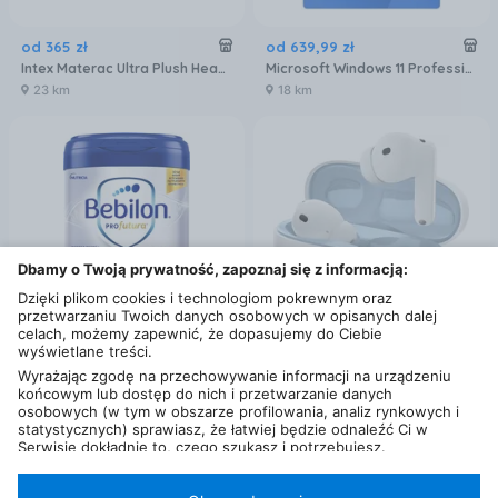
od
365
zł
od
639
,
99
zł
Intex Materac Ultra Plush Headboard 64448
Microsoft Windows 11 Professional 32/64 BiT
23 km
18 km
Dbamy o Twoją prywatność, zapoznaj się z informacją:
Dzięki plikom cookies i technologiom pokrewnym oraz
przetwarzaniu Twoich danych osobowych w opisanych dalej
celach, możemy zapewnić, że dopasujemy do Ciebie
wyświetlane treści.
od
84
,
49
zł
od
599
zł
Wyrażając zgodę na przechowywanie informacji na urządzeniu
końcowym lub dostęp do nich i przetwarzanie danych
Bebilon Profutura Duobiotik 3 formuła na bazie mleka po 1. roku życia 800 g
Motorola Moto Buds 2 Plus Anc Biały
osobowych (w tym w obszarze profilowania, analiz rynkowych i
0,3 km
18 km
statystycznych) sprawiasz, że łatwiej będzie odnaleźć Ci w
Serwisie dokładnie to, czego szukasz i potrzebujesz.
Administratorem Twoich danych osobowych będzie Ceneo.pl sp.
z o.o., a w niektórych przypadkach (np. identyfikator