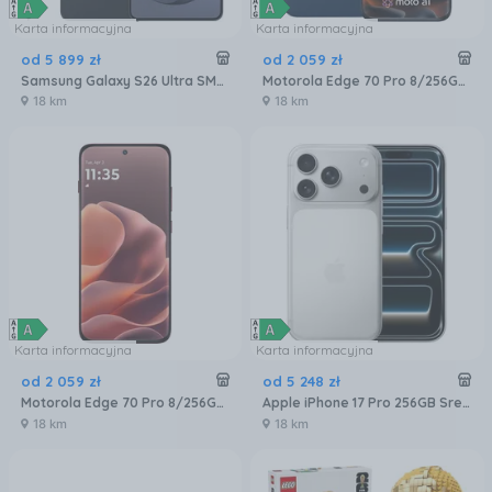
Karta informacyjna
Karta informacyjna
od
5 899
zł
od
2 059
zł
Samsung Galaxy S26 Ultra SM-S948 5G 12/256GB Czarny
Motorola Edge 70 Pro 8/256GB Granatowy
18 km
18 km
Karta informacyjna
Karta informacyjna
od
2 059
zł
od
5 248
zł
Motorola Edge 70 Pro 8/256GB Bordowy
Apple iPhone 17 Pro 256GB Srebrny
18 km
18 km