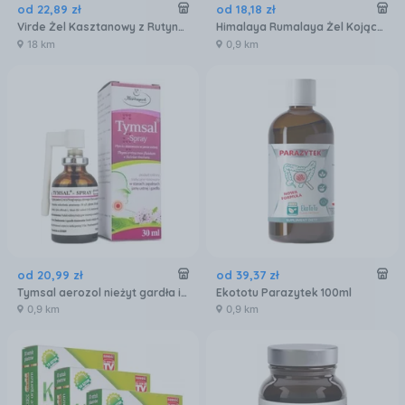
od
22
,
89
zł
od
18
,
18
zł
Virde Żel Kasztanowy z Rutyną na zmęczone i obolałe nogi 350g
Himalaya Rumalaya Żel Kojący 50 G
18 km
0,9 km
od
20
,
99
zł
od
39
,
37
zł
Tymsal aerozol nieżyt gardła i krtani 30 g
Ekototu Parazytek 100ml
0,9 km
0,9 km