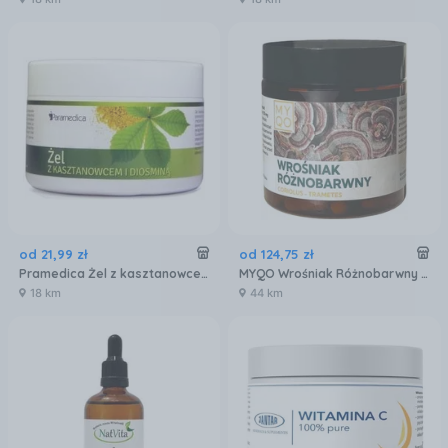
od
21
,
99
zł
od
124
,
75
zł
Pramedica Żel z kasztanowcem i diosminą 250 g
MYQO Wrośniak Różnobarwny Coriolus Trametes Versicolor BIO 90k
18 km
44 km