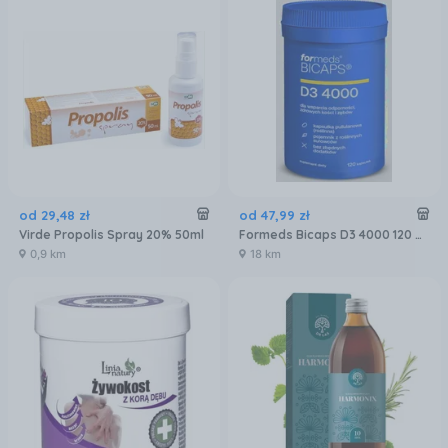
od
29
,
48
zł
od
47
,
99
zł
Virde Propolis Spray 20% 50ml
Formeds Bicaps D3 4000 120 Kaps
0,9 km
18 km