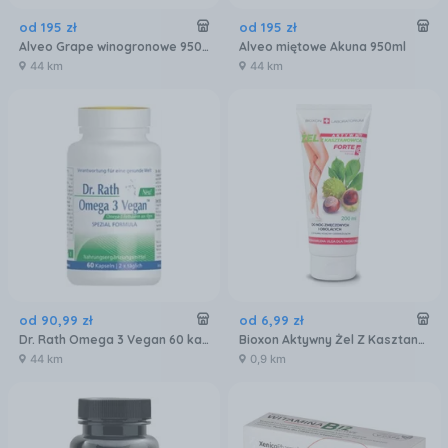
od
195
zł
od
195
zł
Alveo Grape winogronowe 950ml
Alveo miętowe Akuna 950ml
44 km
44 km
od
90
,
99
zł
od
6
,
99
zł
Dr. Rath Omega 3 Vegan 60 kaps.
Bioxon Aktywny Żel Z Kasztanowca Forte 200ml
44 km
0,9 km