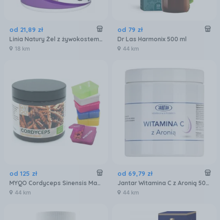
od
21
,
89
zł
od
79
zł
Linia Natury Żel z żywokostem i korą dębu 250 ml
Dr Las Harmonix 500 ml
18 km
44 km
od
125
zł
od
69
,
79
zł
MYQO Cordyceps Sinensis Maczużnik Chiński BIO 500mg - 90k
Jantar Witamina C z Aronią 500 g
44 km
44 km