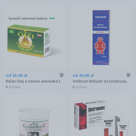
od
26
,
48
zł
od
43
,
48
zł
Relax Olej z nasion wiesiołka 100kaps.
Vinilinum Balsam Szostakowskiego 100g
0,9 km
0,9 km