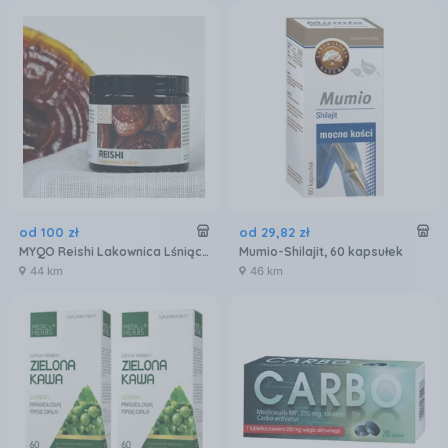
od
100
zł
od
29
,
82
zł
MYQO Reishi Lakownica Lśniąca Ganoderma Lucidum BIO - 90k
Mumio-Shilajit, 60 kapsułek
44 km
46 km