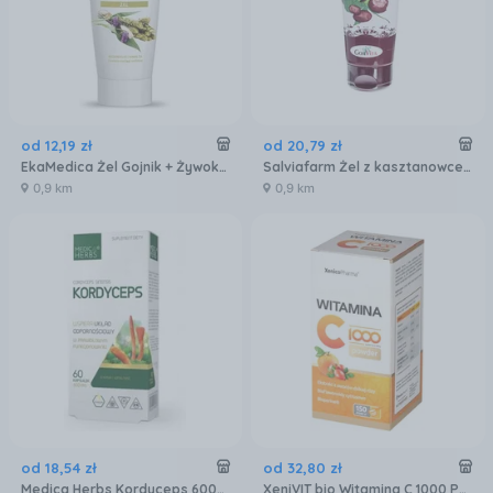
od
12
,
19
zł
od
20
,
79
zł
EkaMedica Żel Gojnik + Żywokost 200Ml
Salviafarm Żel z kasztanowcem na przemęczone nogi 200ml
0,9 km
0,9 km
od
18
,
54
zł
od
32
,
80
zł
Medica Herbs Kordyceps 600mg 60kaps.
XeniVIT bio Witamina C 1000 Powder naturalna witamina C w proszku 150 porcji