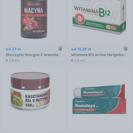
od
27
zł
od
13
,
28
zł
Skoczylas Niacyna Z Granatem 60 kaps
Witamina B12 Active Metylokobalamina 30 kaps. wegańskich
0,9 km
0,9 km