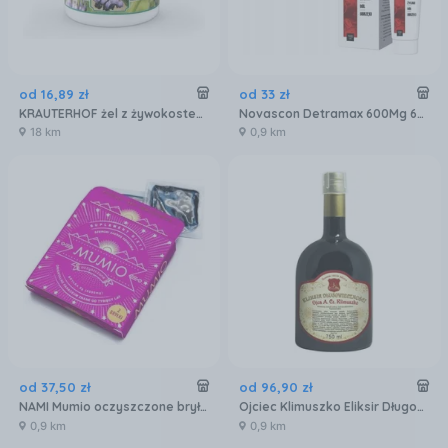
od
16
,
89
zł
od
33
zł
KRAUTERHOF żel z żywokostem 250ml
Novascon Detramax 600Mg 60Tabl Powlekanych + Medical Żyły I Naczynia Żel 100ml
18 km
0,9 km
od
37
,
50
zł
od
96
,
90
zł
NAMI Mumio oczyszczone bryłka 2X5g
Ojciec Klimuszko Eliksir Długowieczności 750ml
0,9 km
0,9 km