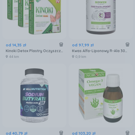
od
14
,
35
zł
od
97
,
99
zł
Kinoki Detox Plastry Oczyszczające 10 szt.
Kwas Alfa-Liponowy R-Ala 300 Mg 60kaps Biowen
44 km
0,9 km
od
40
,
79
zł
od
103
,
20
zł