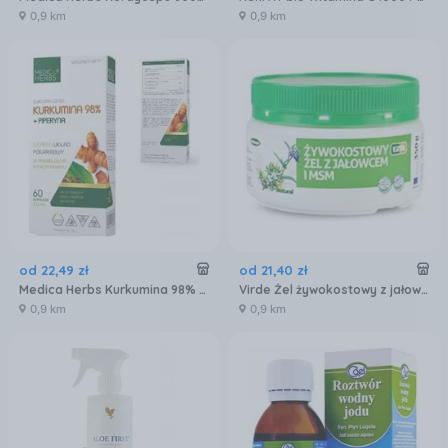
0,9 km
0,9 km
od
22
,
49
zł
od
21
,
40
zł
Medica Herbs Kurkumina 98% + piperyna 60kaps.
Virde Żel żywokostowy z jałowcem i MSM 350g
0,9 km
0,9 km