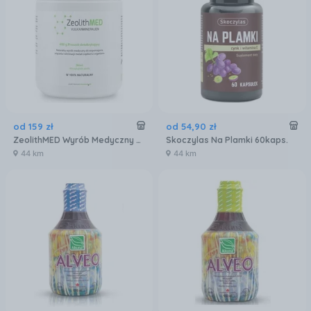
od
159
zł
od
54
,
90
zł
ZeolithMED Wyrób Medyczny CE0477 Proszek Detoksykujący Zeolit Detox 400g
Skoczylas Na Plamki 60kaps.
44 km
44 km