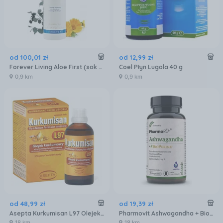
od
100
,
01
zł
od
12
,
99
zł
Forever Living Aloe First (sok aloesowy z ekstraktami z ziół) 473 ml
Coel Płyn Lugola 40 g
0,9 km
0,9 km
od
48
,
99
zł
od
19
,
39
zł
Asepta Kurkumisan L97 Olejek Kurkumowy Z Piperyną I Kwercetyną 30ml
Pharmovit Ashwagandha + Bioperine 90Kaps.
18 km
18 km