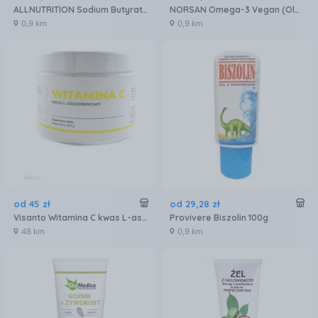
ALLNUTRITION Sodium Butyrate SR 120 kapsułek
NORSAN Omega-3 Vegan (Olej z alg morskich) 100ml
0,9 km
0,9 km
od
45
zł
od
29
,
28
zł
Visanto Witamina C kwas L-askorbinowy 500g
Provivere Biszolin 100g
48 km
0,9 km