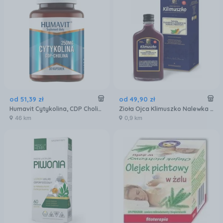
od
51
,
39
zł
od
49
,
90
zł
Humavit Cytykolina, CDP Cholina 30 kaps.
Zioła Ojca Klimuszko Nalewka Wspierająca Prawidłową Pracę Nerek 200ml
46 km
0,9 km