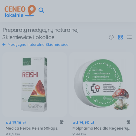
Preparaty medycyny naturalnej
Skierniewice
i okolice
Medycyna naturalna Skierniewice
od
19
,
16
zł
od
74
,
90
zł
Medica Herbs Reishi 60kaps.
Molpharma Mazidło Regenerujące Z Muchomora 100ml
0,9 km
44 km