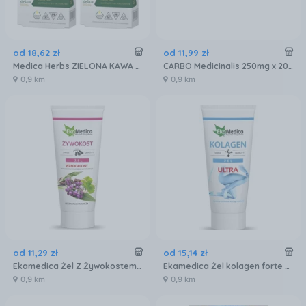
od
18
,
62
zł
od
11
,
99
zł
Medica Herbs ZIELONA KAWA 550mg 60 kaps
CARBO Medicinalis 250mg x 20 tabl.
0,9 km
0,9 km
od
11
,
29
zł
od
15
,
14
zł
Ekamedica Żel Z Żywokostem 200ml
Ekamedica Żel kolagen forte 200ml
0,9 km
0,9 km