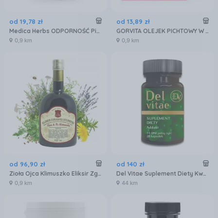
od
19
,
78
zł
od
13
,
89
zł
Medica Herbs ODPORNOŚĆ Piwonia 600 mg 60 kaps
GORVITA OLEJEK PICHTOWY W ŻELU 100 ML
0,9 km
0,9 km
od
96
,
90
zł
od
140
zł
Zioła Ojca Klimuszko Eliksir Zgrabnej Sylwetki 750Ml
Del Vitae Suplement Diety Kwas Humusowy 28kaps
0,9 km
44 km