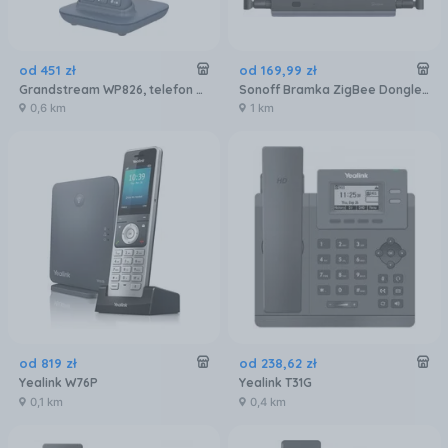
od
451
zł
od
169
,
99
zł
Grandstream WP826, telefon bezprzewodowy WiFi
Sonoff Bramka ZigBee Dongle Max (SNF207)
0,6 km
1 km
od
819
zł
od
238
,
62
zł
Yealink W76P
Yealink T31G
0,1 km
0,4 km