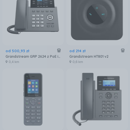
od
500
,
93
zł
od
214
zł
Grandstream GRP 2624 z PoE i zasilaczem, 8-liniowy
Grandstream HT801 v2
0,4 km
0,6 km