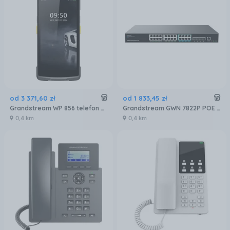
od
3 371
,
60
zł
od
1 833
,
45
zł
Grandstream WP 856 telefon Smartphone WIFI,Android 13 - Data Collector
Grandstream GWN 7822P POE przełącznik sieciowy
0,4 km
0,4 km