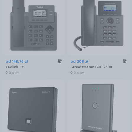
od
148
,
76
zł
od
208
zł
Yealink T31
Grandstream GRP 2601P
0,4 km
0,4 km