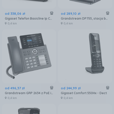
od
338
,
06
zł
od
289
,
10
zł
Gigaset Telefon Basicline Ip Czarny
Grandstream DP755, stacja bazowa VoIP DECT dalekiego zasięgu
0,4 km
0,4 km
od
496
,
37
zł
od
244
,
99
zł
Grandstream GRP 2634 z PoE i zasilaczem, 8-liniowy
Gigaset Comfort 550Hx - Dect
0,4 km
0,4 km