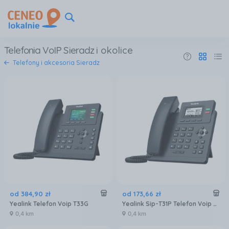
Telefonia VoIP Sieradz
i okolice
Telefony i akcesoria Sieradz
od
384
,
90
zł
od
173
,
66
zł
Yealink Telefon Voip T33G
Yealink Sip-T31P Telefon Voip Szary Lcd
0,4 km
0,4 km