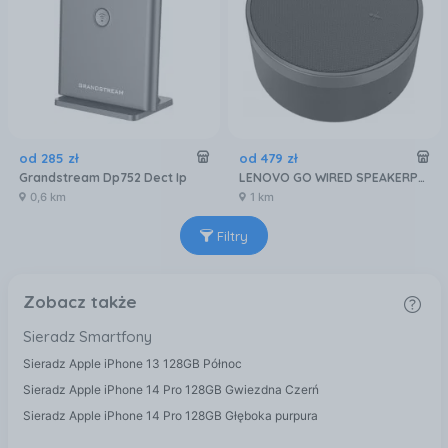
od
285
zł
od
479
zł
Grandstream Dp752 Dect Ip
LENOVO GO WIRED SPEAKERPHONE (USB-C & MS TEAMS 4XD1C82055
0,6 km
1 km
Filtry
Zobacz także
Sieradz Smartfony
Sieradz Apple iPhone 13 128GB Północ
Sieradz Apple iPhone 14 Pro 128GB Gwiezdna Czerń
Sieradz Apple iPhone 14 Pro 128GB Głęboka purpura