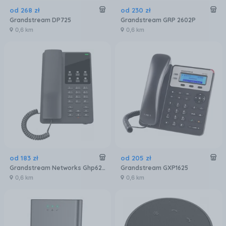
od
268
zł
od
230
zł
Grandstream DP725
Grandstream GRP 2602P
0,6 km
0,6 km
od
183
zł
od
205
zł
Grandstream Networks Ghp621 Telefon Voip Czarny 2 Linii Lcd Wi-Fi
Grandstream GXP1625
0,6 km
0,6 km