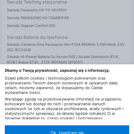
Sieradz Telefony stacjonarne
Sieradz Panasonic KX-TG 1611PDH
Sieradz PANASONIC KX-TGA681FXB
Sieradz Gigaset Comfort 550
Sieradz Baterie do telefonów
Sieradz Cameron Sino Panasonic Hhr-P104 850Mah 3.1Wh Nimh 3.6V
(GC-BCO406)
Sieradz Hi-Power Bateria Do Ascom D62 / Alcatel Omnitouch 8118 ,
8128 / Avaya 3720 , 3725 (900Mah) (915051)
Sieradz Maxcom Akumulator Li-Ion Mm720
Dbamy o Twoją prywatność, zapoznaj się z informacją:
(AKUMULATORMAXCOMMM720)
Dzięki plikom cookies i technologiom pokrewnym oraz
przetwarzaniu Twoich danych osobowych w opisanych dalej
celach, możemy zapewnić, że dopasujemy do Ciebie
wyświetlane treści.
Wyrażając zgodę na przechowywanie informacji na urządzeniu
Najczęściej szukane
końcowym lub dostęp do nich i przetwarzanie danych
osobowych (w tym w obszarze profilowania, analiz rynkowych i
Cohen leonard Sieradz
statystycznych) sprawiasz, że łatwiej będzie odnaleźć Ci w
Serwisie dokładnie to, czego szukasz i potrzebujesz.
Tina turner Sieradz
Administratorem Twoich danych osobowych będzie Ceneo.pl sp.
z o.o., a w niektórych przypadkach (np. identyfikator
internetowy, dane przeglądania)
nasi partnerzy (129 partnerów)
,
Ok, zgadzam się