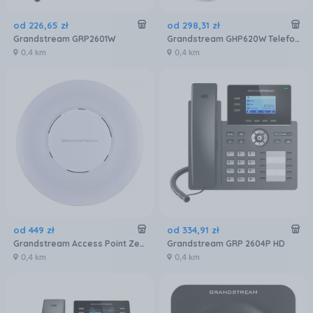
od
226
,
65
zł
od
298
,
31
zł
Grandstream GRP2601W
Grandstream GHP620W Telefon hotelowy IP, WiFi
0,4 km
0,4 km
od
449
zł
od
334
,
91
zł
Grandstream Access Point Zew. Gwn 7605Lr (GWN7605LR)
Grandstream GRP 2604P HD
0,4 km
0,4 km