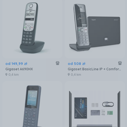
od
149
,
99
zł
od
508
zł
Gigaset A690HX
Gigaset BasicLine IP + Comfort 500HX
0,4 km
0,4 km