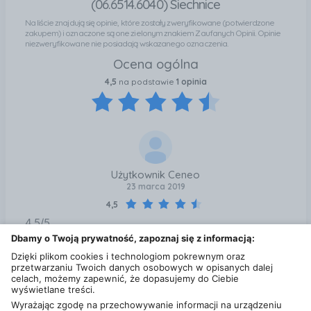
(06.6514.6040) Siechnice
kuchni, - sprawdzi się w każdym domu lub
Na liście znajdują się opinie, które zostały zweryfikowane (potwierdzone
gastronomii. Wymiary produktu: - średnica 26 cm, -
zakupem) i oznaczone są one zielonym znakiem Zaufanych Opinii. Opinie
wysokość 9.5 cm.
niezweryfikowane nie posiadają wskazanego oznaczenia.
Ocena ogólna
4,5
na podstawie
1 opinia
Użytkownik Ceneo
23 marca 2019
4,5
4,5/5
Dbamy o Twoją prywatność, zapoznaj się z informacją:
Dzięki plikom cookies i technologiom pokrewnym oraz
przetwarzaniu Twoich danych osobowych w opisanych dalej
celach, możemy zapewnić, że dopasujemy do Ciebie
wyświetlane treści.
Wyrażając zgodę na przechowywanie informacji na urządzeniu