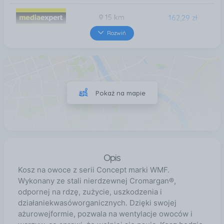
15 km
162,29 zł
Rozwiń
16 km
162,29 zł
16 km
162,29 zł
Pokaż na mapie
26 km
162,29 zł
Opis
Kosz na owoce z serii Concept marki WMF.
Wykonany ze stali nierdzewnej Cromargan®,
odpornej na rdzę, zużycie, uszkodzenia i
działaniekwasóworganicznych. Dzięki swojej
ażurowejformie, pozwala na wentylacje owoców i