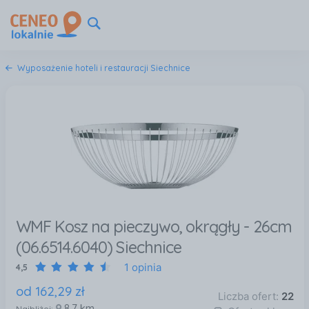
Wyposażenie hoteli i restauracji Siechnice
WMF Kosz na pieczywo, okrągły - 26cm
(06.6514.6040) Siechnice
1 opinia
4,5
od
162
,
29
zł
Liczba ofert:
22
8,7 km
Najbliżej: