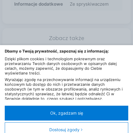
robocza mopa na nakładkę z mikrofibry dwustronna
Informacje dodatkowe
Ze spryskiwaczem
myjka do okien Parametry Długość [cm]: 118cm
Zobacz także
ŚCIERKA DO PODŁOGI z MIKROFIBRY JAN NIEzBĘDNY Sanok
Dbamy o Twoją prywatność, zapoznaj się z informacją:
Vileda Szufelka ze zmiotką 2w1 Sanok
Dzięki plikom cookies i technologiom pokrewnym oraz
przetwarzaniu Twoich danych osobowych w opisanych dalej
celach, możemy zapewnić, że dopasujemy do Ciebie
wyświetlane treści.
Wyrażając zgodę na przechowywanie informacji na urządzeniu
końcowym lub dostęp do nich i przetwarzanie danych
osobowych (w tym w obszarze profilowania, analiz rynkowych i
statystycznych) sprawiasz, że łatwiej będzie odnaleźć Ci w
Serwisie dokładnie to, czego szukasz i potrzebujesz.
Administratorem Twoich danych osobowych będzie Ceneo.pl sp.
z o.o., a w niektórych przypadkach (np. identyfikator
internetowy, dane przeglądania)
nasi partnerzy (129 partnerów)
,
Ok, zgadzam się
w tym tzw.
“Zaufani Partnerzy IAB” (125 partnerów).
Polityka prywatności
Liczba użytkowników (DSA)
Kontakt
Kategorie
Miasta
Sklepy
FAQ
Regulamin
Twoja zgoda jest dobrowolna i obejmuje przetwarzanie danych
osobowych w celach: prezentowania spersonalizowanych treści i
Dostosuj zgody