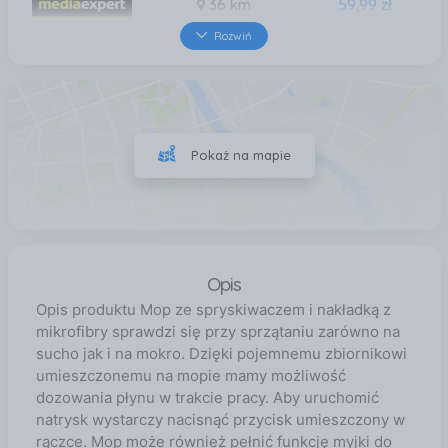
36 km
59,99 zł
Rozwiń
36 km
59,99 zł
46 km
59,99 zł
Pokaż na mapie
49 km
59,99 zł
Opis
Opis produktu Mop ze spryskiwaczem i nakładką z
mikrofibry sprawdzi się przy sprzątaniu zarówno na
sucho jak i na mokro. Dzięki pojemnemu zbiornikowi
umieszczonemu na mopie mamy możliwość
dozowania płynu w trakcie pracy. Aby uruchomić
natrysk wystarczy nacisnąć przycisk umieszczony w
rączce. Mop może również pełnić funkcję myjki do