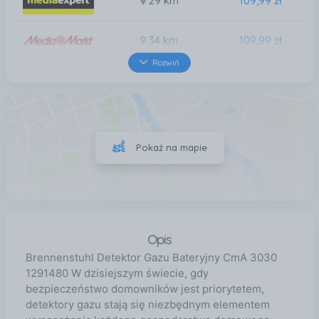
29 km
109,99 zł
34 km
109,99 zł
Rozwiń
35 km
109,99 zł
36 km
109,99 zł
Pokaż na mapie
36 km
109,99 zł
Opis
Brennenstuhl Detektor Gazu Bateryjny CmA 3030
1291480 W dzisiejszym świecie, gdy
bezpieczeństwo domowników jest priorytetem,
detektory gazu stają się niezbędnym elementem