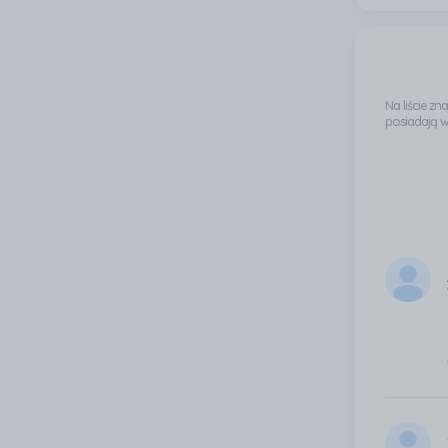
Na liście z
posiadają 