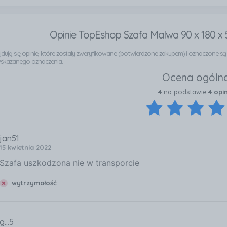
Opinie TopEshop Szafa Malwa 90 x 180 
najdują się opinie, które zostały zweryfikowane (potwierdzone zakupem) i oznaczone s
wskazanego oznaczenia.
Ocena ogóln
4
na podstawie
4 opi
jan51
15 kwietnia 2022
Szafa uszkodzona nie w transporcie
wytrzymałość
g...5