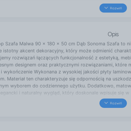
38 km
Rozwiń
Alpejska 3
Katowice
39 km
Opis
Strzelców Bytomskich 96
Bytom
p Szafa Malwa 90 x 180 x 50 cm Dąb Sonoma Szafa to nie
45 km
że istotny akcent dekoracyjny, który może odmienić charak
ul. Warszawska 183
jemy rozwiązań łączących funkcjonalność z estetyką, mebl
Bielsko Biała
snym designem oraz praktycznymi rozwiązaniami, które 
47 km
ł i wykończenie Wykonana z wysokiej jakości płyty laminow
Kolbego 10
. Materiał ten charakteryzuje się odpornością na uszkodze
Oświęcim
lnym wyborem do codziennego użytku. Dodatkowo, matow
egancki i naturalny wygląd, który doskonale wpisuje się w 
ch tonach, wprowadza ciepło do wnętrza, jednocześnie po
Rozwiń
zację z innymi elementami wyposażenia. Wymiary i waga 
ści, 180 cm wysokości oraz 50 cm głębokości. Taki rozmia
wywania, nie zajmując jednocześnie zbyt dużo miejsca w p
w, co ułatwia transport oraz montaż, a także sprawia, że 