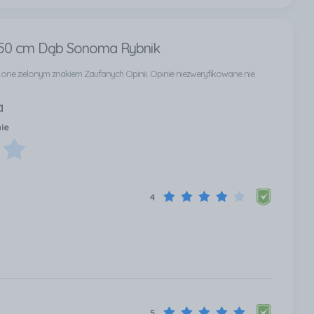
x 50 cm Dąb Sonoma Rybnik
ą one zielonym znakiem Zaufanych Opinii. Opinie niezweryfikowane nie
a
nie
4
5