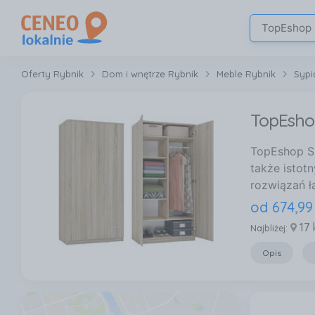
Oferty Rybnik
Dom i wnętrze Rybnik
Meble Rybnik
Sypi
TopEsho
TopEshop Sz
także istot
rozwiązań ł
od
674
,
99
17
Najbliżej:
Opis