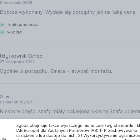
11 września 2023
Dobrze wykonany. Wydaje się porządny jak na taką cenę.
funkcjonalność
wygląd
Użytkownik Ceneo
27 listopada 2022
Ogólnie w porządku. Zaleta - łatwość montażu.
b...w
03 sierpnia 2023
Niektóre części szafy miały odklejoną okleinę.Szafa pojem
funkcjonalność
w
Zgoda obejmuje także wyszczególnione cele (wg standardu i kla
IAB Europe) dla Zaufanych Partnerów IAB: 1) Przechowywanie i
wygląd
urządzeniu lub dostęp do nich; 2) Wykorzystywanie ograniczo
nić,