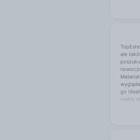
TopEsho
ale tak
poszuku
nowocze
Materia
wyglądem
go idea
meblu el
brązowy
harmoni
szeroko
przecho
rozmiaró