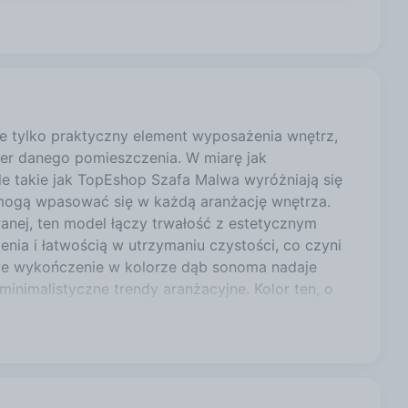
674,99 zł
674,99 zł
 tylko praktyczny element wyposażenia wnętrz,
ter danego pomieszczenia. W miarę jak
674,99 zł
e takie jak TopEshop Szafa Malwa wyróżniają się
mogą wpasować się w każdą aranżację wnętrza.
anej, ten model łączy trwałość z estetycznym
674,99 zł
nia i łatwością w utrzymaniu czystości, co czyni
e wykończenie w kolorze dąb sonoma nadaje
minimalistyczne trendy aranżacyjne. Kolor ten, o
zostając neutralnym, co umożliwia łatwą
Model Malwa cechuje się wymiarami 90 cm
r zapewnia wystarczającą przestrzeń do
omieszczeniu. Jej waga jest dostosowana do jej
jest stabilna nawet przy pełnym obciążeniu. Rodzaj