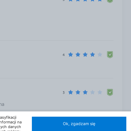
4
3
na
ytrzymałość
syfikacji
nformacji na
Ok, zgadzam się
nych danych