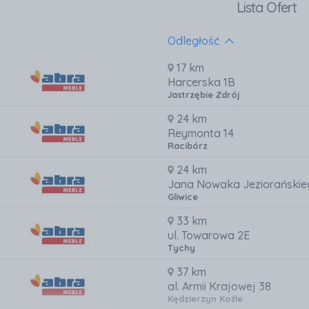
Lista Ofert
Odległość
17 km
Harcerska 1B
Jastrzębie Zdrój
24 km
Reymonta 14
Racibórz
24 km
Jana Nowaka Jeziorańskie
Gliwice
33 km
ul. Towarowa 2E
Tychy
37 km
al. Armii Krajowej 38
Kędzierzyn Koźle