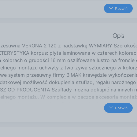
24 km
Rozwiń
Jana Nowaka Jeziorańskie
Gliwice
28 km
Opis
Szkubacza 1
Zabrze
rzesuwna VERONA 2 120 z nadstawką WYMIARY Szerokość
33 km
ERYSTYKA korpus: płyta laminowana w czterech kolorach 
Towarowa 2c
h kolorach o grubości 16 mm oszlifowane lustro na fronci
Tychy
elnego montażu uchwyty z tworzywa sztucznego w kolorz
33 km
owe system przesuwny firmy BIMAK krawędzie wykończeni
ul. Towarowa 2E
odatkowej możliwość dokupienia szuflad, regału narożne
Tychy
Z OD PRODUCENTA Szuflady można dokupić na innych na
37 km
elnego montażu. W komplecie w paczce akcesoria montażo
Kozielska 42
ami (opcja dodatkowa) szuflady montuje się w drugiej kom
Rozwiń
Kędzierzyn-Koźle
ie potrzebne akcesoria w zestawie Dostępne kolorystyki s
 wiadomości do sprzedającego. Dąb artisan + biały mat + 
+ dąb artisan + srebrny Biały mat + dąb artisan + srebrny 
+ srebrny Biały mat + biały mat + srebrny Czarny mat + dą