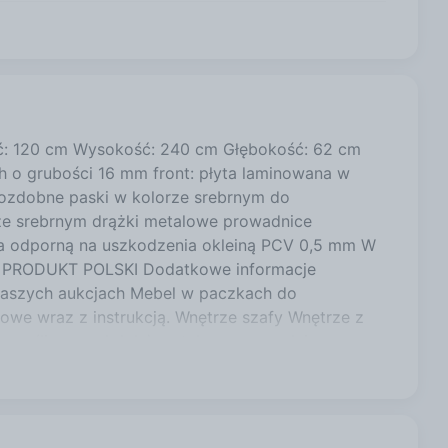
2249,10 zł
go 1
2399,00 zł
: 120 cm Wysokość: 240 cm Głębokość: 62 cm
o grubości 16 mm front: płyta laminowana w
2399,00 zł
e ozdobne paski w kolorze srebrnym do
e srebrnym drążki metalowe prowadnice
a odporną na uszkodzenia okleiną PCV 0,5 mm W
2249,10 zł
go PRODUKT POLSKI Dodatkowe informacje
szych aukcjach Mebel w paczkach do
we wraz z instrukcją. Wnętrze szafy Wnętrze z
2399,00 zł
orze (licząc od dołu) metalowe prowadnice
zaf Wybrany kolor korpusu oraz frontu należy
srebrny Dąb artisan + czarny mat + srebrny Dąb
Biały mat + czarny mat + srebrny Biały mat + dąb
b artisan + srebrny Czarny mat + biały mat +