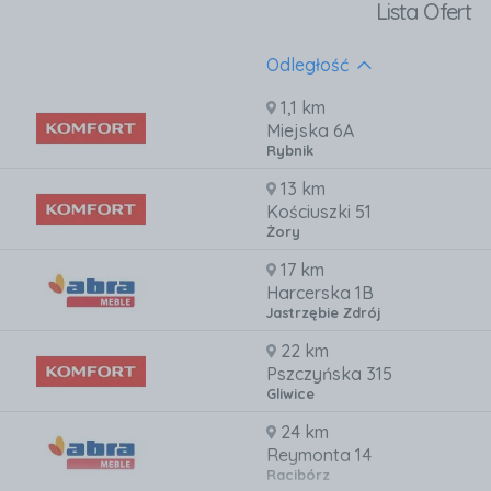
Lista Ofert
Odległość
1,1 km
Miejska 6A
Rybnik
13 km
Kościuszki 51
Żory
17 km
Harcerska 1B
Jastrzębie Zdrój
22 km
Pszczyńska 315
Gliwice
24 km
Reymonta 14
Racibórz