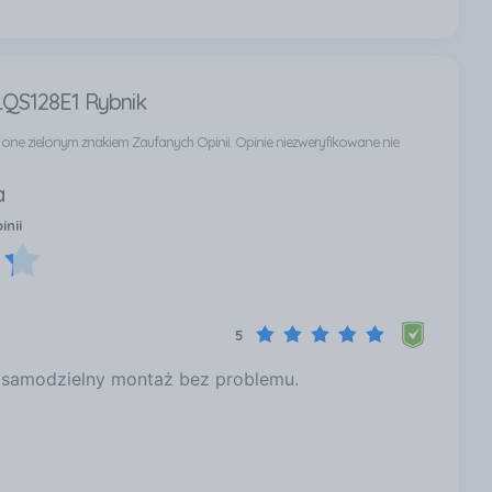
BLQS128E1 Rybnik
ą one zielonym znakiem Zaufanych Opinii. Opinie niezweryfikowane nie
a
inii
5
- samodzielny montaż bez problemu.