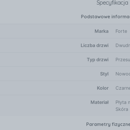
Specyfikacja
 Czarny mat + czarny mat + srebrny Dąb sonoma + biały m
oma + dąb sonoma + srebrny
Podstawowe informa
Marka
Forte
Liczba drzwi
Dwudr
Typ drzwi
Przes
Styl
Nowoc
Kolor
Czarn
Materiał
Płyta
Skóra 
Parametry fizyczn