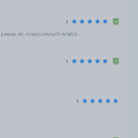
5
e pasuje do nowoczesnych wnętrz.
5
5