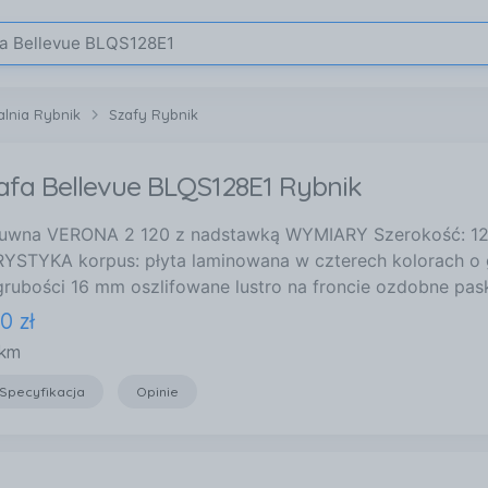
alnia Rybnik
Szafy Rybnik
afa Bellevue BLQS128E1 Rybnik
suwna VERONA 2 120 z nadstawką WYMIARY Szerokość: 1
TYKA korpus: płyta laminowana w czterech kolorach o g
grubości 16 mm oszlifowane lustro na froncie ozdobne pas
10
zł
 km
Specyfikacja
Opinie