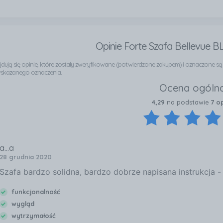
Opinie Forte Szafa Bellevue 
najdują się opinie, które zostały zweryfikowane (potwierdzone zakupem) i oznaczone s
wskazanego oznaczenia.
Ocena ogóln
4,29
na podstawie
7 op
a...a
28 grudnia 2020
Szafa bardzo solidna, bardzo dobrze napisana instrukcja 
funkcjonalność
wygląd
wytrzymałość