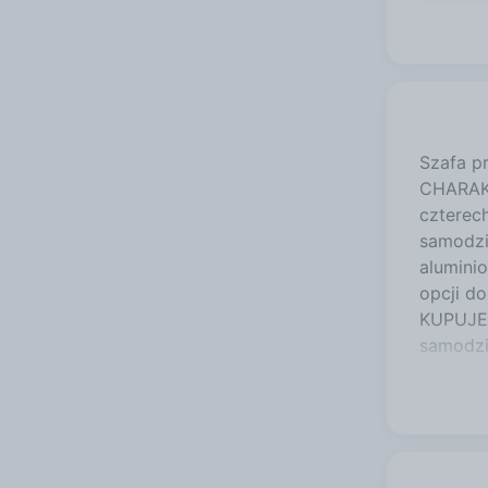
Szafa p
CHARAKT
czterec
samodzi
alumini
opcji d
KUPUJES
samodzi
szuflad
wszystk
podać w
artisan 
sonoma 