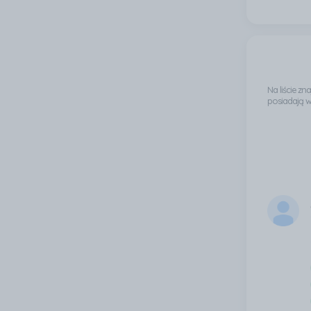
Na liście z
posiadają 