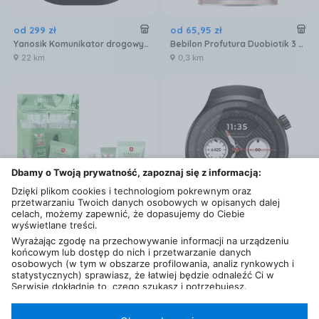
od
299
zł
od
65
,
95
zł
Yanosik Komunikator drogowy YANBOX GO
Bebilon Profutura Duobiotik 3 formuła na bazie mleka po 1. roku życia 800 g
22 km
0,3 km
Dbamy o Twoją prywatność, zapoznaj się z informacją:
Dzięki plikom cookies i technologiom pokrewnym oraz
przetwarzaniu Twoich danych osobowych w opisanych dalej
celach, możemy zapewnić, że dopasujemy do Ciebie
wyświetlane treści.
od
110
zł
od
299
zł
Wyrażając zgodę na przechowywanie informacji na urządzeniu
końcowym lub dostęp do nich i przetwarzanie danych
Erborian Redness Rescue Power Kit Zestaw Do Pielęgnacji Twarzy
Motorola Moto Watch Volcanic Ash (Black)
osobowych (w tym w obszarze profilowania, analiz rynkowych i
37 km
22 km
statystycznych) sprawiasz, że łatwiej będzie odnaleźć Ci w
Serwisie dokładnie to, czego szukasz i potrzebujesz.
Administratorem Twoich danych osobowych będzie Ceneo.pl sp.
z o.o., a w niektórych przypadkach (np. identyfikator