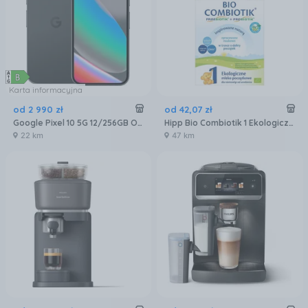
Karta informacyjna
od
2 990
zł
od
42
,
07
zł
Google Pixel 10 5G 12/256GB Obsydian
Hipp Bio Combiotik 1 Ekologiczne mleko początkowe 550g
22 km
47 km