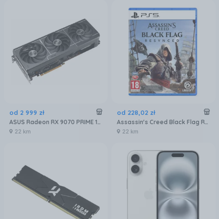
od
2 999
zł
od
228
,
02
zł
ASUS Radeon RX 9070 PRIME 16GB OC (GRATIPASU544)
Assassin's Creed Black Flag Resynced (Gra PS5)
22 km
22 km