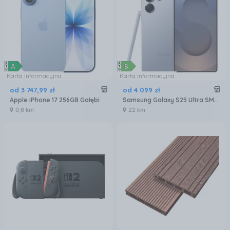
Karta informacyjna
Karta informacyjna
od
3 747
,
99
zł
od
4 099
zł
Apple iPhone 17 256GB Gołębi
Samsung Galaxy S25 Ultra SM-S938 12/256GB Tytanowy Niebieski
0,6 km
22 km