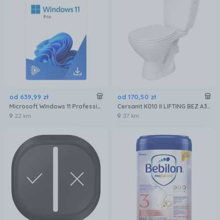
od
639
,
99
zł
od
170
,
50
zł
Microsoft Windows 11 Professional 32/64 BiT
Cersanit K010 II LIFTING BEZ A3/8C K11-0063-PP
22 km
37 km