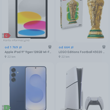
Karta informacyjna
od
1 769
zł
od
664
zł
Apple iPad 11" 11gen 128GB Wi-Fi Srebrny (MD3Y4HCA)
LEGO Editions Football 43020 Oficjalny Puchar Świata FIFA
22 km
22 km