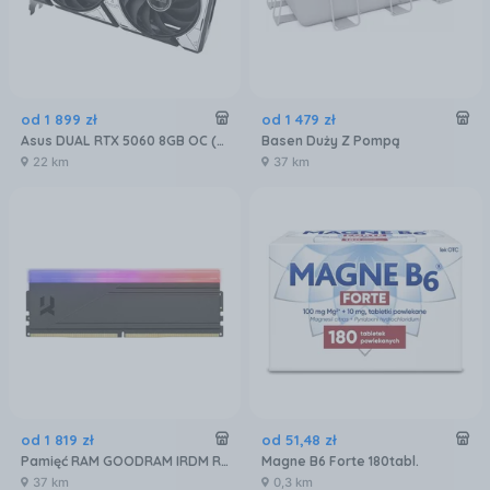
od
1 899
zł
od
1 479
zł
Asus DUAL RTX 5060 8GB OC (90YV0N12M0NA00)
Basen Duży Z Pompą
22 km
37 km
od
1 819
zł
od
51
,
48
zł
Pamięć RAM GOODRAM IRDM RGB 32GB [2x16GB 6000MHz DDR5 CL30 DIMM] (IRG60D5L30S32GDC)
Magne B6 Forte 180tabl.
37 km
0,3 km