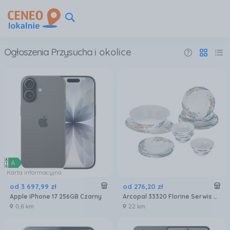
Ogłoszenia Przysucha
i okolice
Karta informacyjna
od
3 697
,
99
zł
od
276
,
20
zł
Apple iPhone 17 256GB Czarny
Arcopal 33320 Florine Serwis Zestaw Obiadowy 26EL
0,6 km
22 km