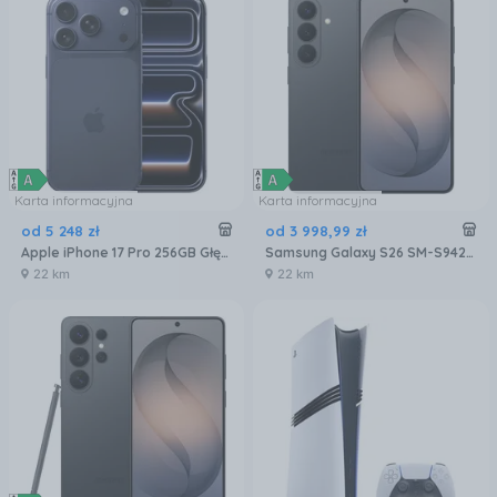
Karta informacyjna
Karta informacyjna
od
5 248
zł
od
3 998
,
99
zł
Apple iPhone 17 Pro 256GB Głębinowy błękit
Samsung Galaxy S26 SM-S942 12/256GB Czarny
22 km
22 km