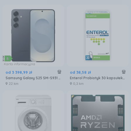
Karta informacyjna
od
3 398
,
99
zł
od
38
,
58
zł
Samsung Galaxy S25 SM-S931 12/256GB Czarny
Enterol Probiotyk 30 kapsułek 250 mg
22 km
0,3 km