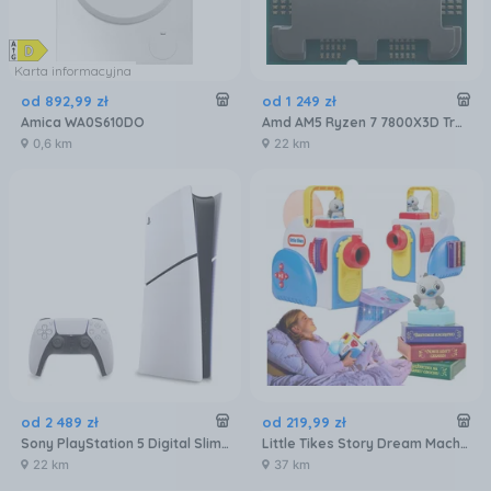
Karta informacyjna
od
892
,
99
zł
od
1 249
zł
Amica WA0S610DO
Amd AM5 Ryzen 7 7800X3D Tray 4,2GHz (100000000910)
0,6 km
22 km
od
2 489
zł
od
219
,
99
zł
Sony PlayStation 5 Digital Slim 825GB
Little Tikes Story Dream Machine Interaktywny Projektor Bajek Dla Dzieci 3 Klasyczne Bajki Dźwięk Światło
22 km
37 km