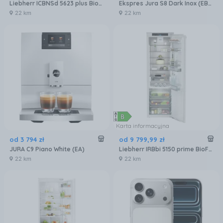
Liebherr ICBNSd 5623 plus BioFresh NoFrost
Ekspres Jura S8 Dark Inox (EB) 15480
22 km
22 km
Karta informacyjna
od
3 794
zł
od
9 799
,
99
zł
JURA C9 Piano White (EA)
Liebherr IRBbi 5150 prime BioFresh
22 km
22 km