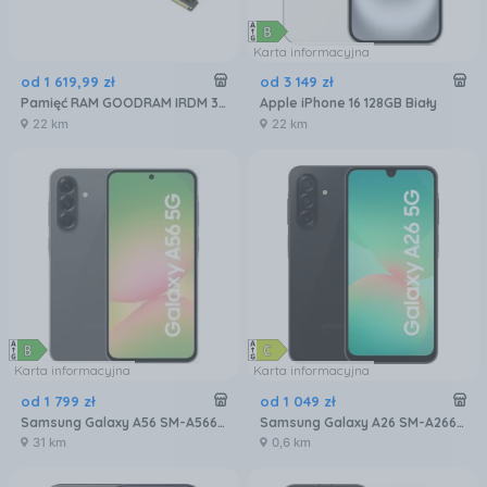
Karta informacyjna
od
1 619
,
99
zł
od
3 149
zł
Pamięć RAM GOODRAM IRDM 32GB 2x16GB 6400MHz DDR5 CL32 (IR-6400D564L32S)
Apple iPhone 16 128GB Biały
22 km
22 km
Karta informacyjna
Karta informacyjna
od
1 799
zł
od
1 049
zł
Samsung Galaxy A56 SM-A566 8/256GB Grafitowy
Samsung Galaxy A26 SM-A266 6/128GB 5G Czarny
31 km
0,6 km