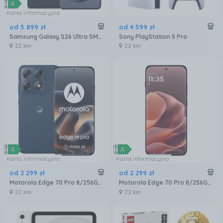
Karta informacyjna
od
5 899
zł
od
4 599
zł
Samsung Galaxy S26 Ultra SM-S948 5G 12/256GB Czarny
Sony PlayStation 5 Pro
22 km
22 km
Karta informacyjna
Karta informacyjna
od
2 299
zł
od
2 299
zł
Motorola Edge 70 Pro 8/256GB Granatowy
Motorola Edge 70 Pro 8/256GB Bordowy
22 km
22 km