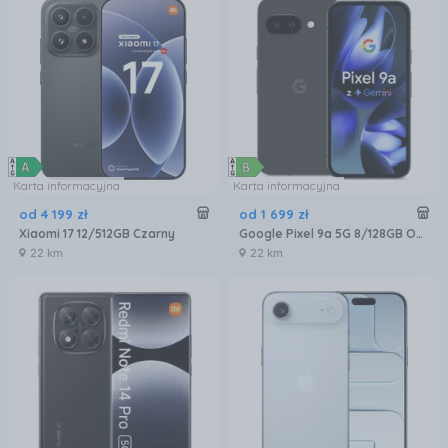
Karta informacyjna
Karta informacyjna
od
4 199
zł
od
1 699
zł
Xiaomi 17 12/512GB Czarny
Google Pixel 9a 5G 8/128GB Obsydian
22 km
22 km