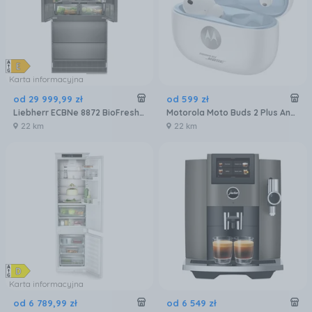
Karta informacyjna
od
29 999
,
99
zł
od
599
zł
Liebherr ECBNe 8872 BioFresh NoFrost
Motorola Moto Buds 2 Plus Anc Biały
22 km
22 km
Karta informacyjna
od
6 789
,
99
zł
od
6 549
zł