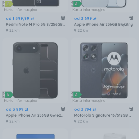
Karta informacyjna
Karta informacyjna
od
1 599
,
99
zł
od
3 699
zł
Redmi Note 14 Pro 5G 8/256GB Czarny
Apple iPhone Air 256GB Błękitny
22 km
22 km
Karta informacyjna
Karta informacyjna
od
3 899
zł
od
3 794
zł
Apple iPhone Air 256GB Gwiezdna czerń
Motorola Signature 16/512GB Czarny
22 km
22 km