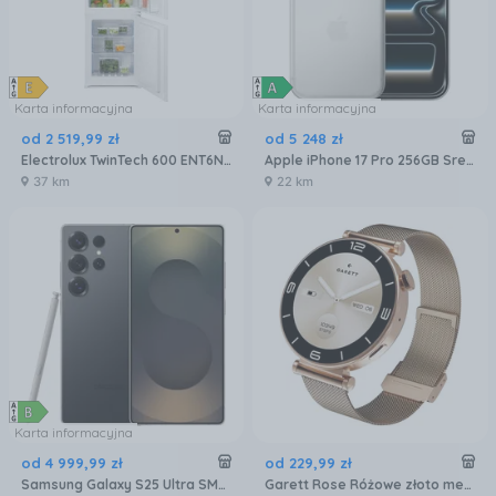
Karta informacyjna
Karta informacyjna
od
2 519
,
99
zł
od
5 248
zł
Electrolux TwinTech 600 ENT6NE18S
Apple iPhone 17 Pro 256GB Srebrny
37 km
22 km
Karta informacyjna
od
4 999
,
99
zł
od
229
,
99
zł
Samsung Galaxy S25 Ultra SM-S938 12/256GB Tytanowy Czarny
Garett Rose Różowe złoto mesh