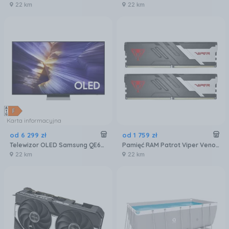
22 km
22 km
Karta informacyjna
od
6 299
zł
od
1 759
zł
Telewizor OLED Samsung QE65S90FATXXH 65 cali 4K UHD
Pamięć RAM Patrot Viper Venom DDR5 32GB 6000MTs (PVV532G600C30K)
22 km
22 km