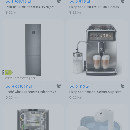
od
1 439
,
99
zł
od
3 899
zł
PHILIPS Baristina BAR320/60 Podwójny pojemnik na ziarna czarny
Ekspres PHILIPS 8000 LatteGo Pro EP8757/12
22 km
22 km
Karta informacyjna
od
4 698
,
97
zł
od
5 219
zł
Lodówka Liebherr CNbdc 573i plus NoFrost z zamrażalnikiem dolnym 201,5 cm Czarna
Ekspres Saeco Xelsis Suprema SM8885/00 Metalowy
22 km
22 km