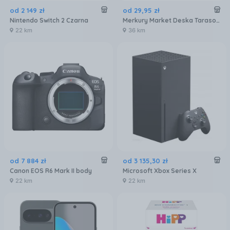
od
2 149
zł
od
29
,
95
zł
Nintendo Switch 2 Czarna
Merkury Market Deska Tarasowa Mercado Basic Brąz 2000X120X20Mm MR5601072
22 km
36 km
od
7 884
zł
od
3 135
,
30
zł
Canon EOS R6 Mark II body
Microsoft Xbox Series X
22 km
22 km