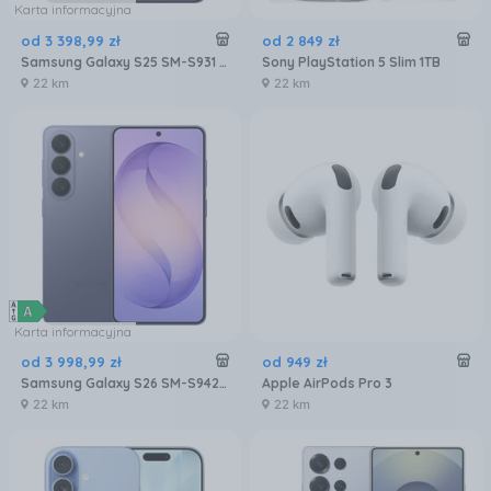
Karta informacyjna
od
3 398
,
99
zł
od
2 849
zł
Samsung Galaxy S25 SM-S931 12/256GB Granatowy
Sony PlayStation 5 Slim 1TB
22 km
22 km
Karta informacyjna
od
3 998
,
99
zł
od
949
zł
Samsung Galaxy S26 SM-S942 12/256GB Fioletowy
Apple AirPods Pro 3
22 km
22 km