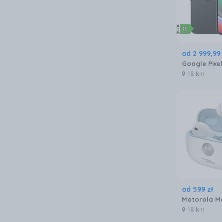
od
2 999
,
99
18 km
od
599
zł
18 km