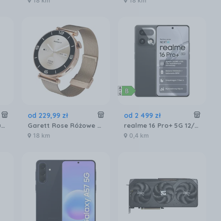
18 km
18 km
od
229
,
99
zł
od
2 499
zł
Bebilon Profutura Duobiotik 3 formuła na bazie mleka po 1. roku życia 800 g
Garett Rose Różowe złoto mesh
realme 16 Pro+ 5G 12/512GB Szary
18 km
0,4 km