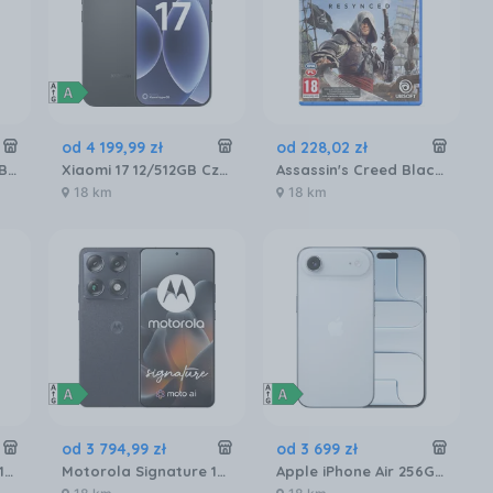
od
4 199
,
99
zł
od
228
,
02
zł
Apple iPhone 16 128GB Biały
Xiaomi 17 12/512GB Czarny
Assassin's Creed Black Flag Resynced (Gra PS5)
18 km
18 km
od
3 794
,
99
zł
od
3 699
zł
POCO X8 Pro 5G 12/512GB Czarny
Motorola Signature 16/512GB Czarny
Apple iPhone Air 256GB Błękitny