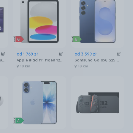
od
1 769
zł
od
3 399
zł
Telewizor OLED Samsung QE65S90FATXXH 65 cali 4K UHD
Apple iPad 11" 11gen 128GB Wi-Fi Srebrny (MD3Y4HCA)
Samsung Galaxy S25 SM-S931 12/256GB Granatowy
18 km
18 km