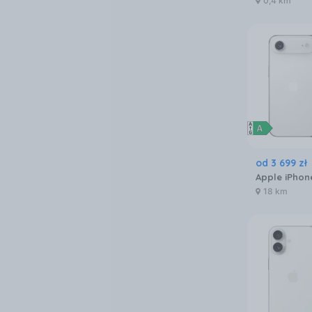
0,4 km
od
3 699
zł
18 km