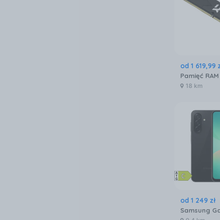
od
1 619
,
99
18 km
od
1 249
zł