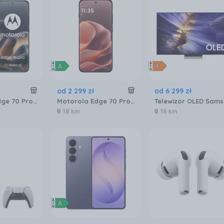
od
2 299
zł
od
6 299
zł
Motorola Edge 70 Pro 8/256GB Granatowy
Motorola Edge 70 Pro 8/256GB Bordowy
18 km
18 km