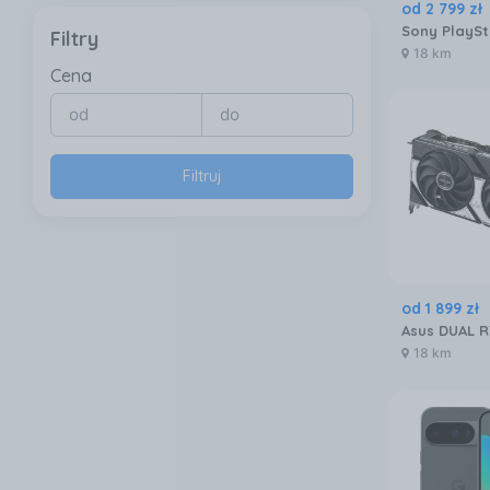
od
2 799
zł
Filtry
18 km
Cena
Filtruj
od
1 899
zł
18 km