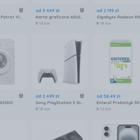
od
3 449
zł
od
2 199
zł
Pamięć RAM Patrot Viper Venom DDR5 32GB 6000MTs (PVV532G600C30K)
Karta graficzna ASUS Radeon RX 9070 XT Prime OC 16GB (90YV0L71M0NA00)
18 km
18 km
ł
od
2 499
zł
od
58
,
49
zł
S610DO
Sony PlayStation 5 Digital Slim 825GB
18 km
13 km