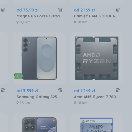
od
75
,
99
zł
od
2 169
zł
Gigabyte Radeon RX 9060 XT GAMING OC 16GB GDDR6 FSR (GVR9060XTGAMINGOC16GD)
Magne B6 Forte 180tabl.
Pamięć RAM GOODRAM IRDM RGB 32GB [2x16GB 6000MHz DDR5 CL30 DIMM] (IRG60D5L30S32GDC)
0,1 km
18 km
od
3 399
zł
od
1 249
zł
Enterol Probiotyk 30 kapsułek 250 mg
Samsung Galaxy S25 SM-S931 12/256GB Czarny
Amd AM5 Ryzen 7 7800X3D Tray 4,2GHz (100000000910)
18 km
18 km