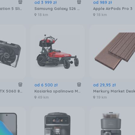
od
3 999
zł
od
989
zł
Sony PlayStation 5 Slim 1TB
Samsung Galaxy S26 SM-S942 12/256GB Fioletowy
Apple AirPods Pro 3
18 km
18 km
od
6 500
zł
od
29
,
95
zł
Asus DUAL RTX 5060 8GB OC (90YV0N12M0NA00)
Kosiarka spalinowa Master Cut KZT83/LC452
49 km
19 km