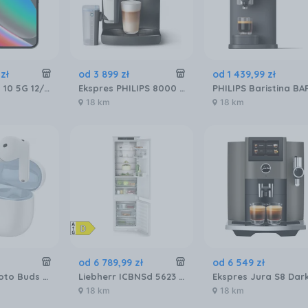
zł
od
3 899
zł
od
1 439
,
99
zł
Google Pixel 10 5G 12/256GB Obsydian
Ekspres PHILIPS 8000 LatteGo Pro EP8757/12
18 km
18 km
od
6 789
,
99
zł
od
6 549
zł
Motorola Moto Buds 2 Plus Anc Biały
Liebherr ICBNSd 5623 plus BioFresh NoFrost
18 km
18 km