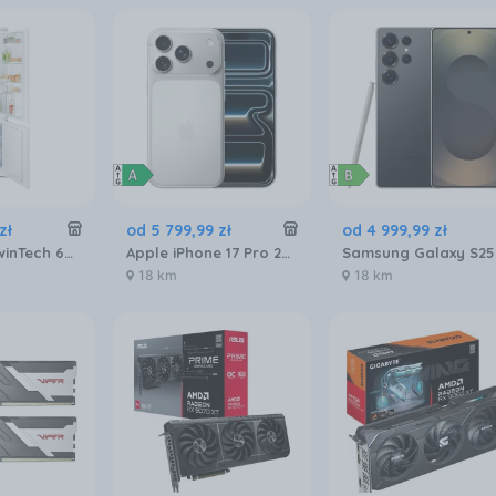
zł
od
5 799
,
99
zł
od
4 999
,
99
zł
Electrolux TwinTech 600 ENT6NE18S
Apple iPhone 17 Pro 256GB Srebrny
18 km
18 km