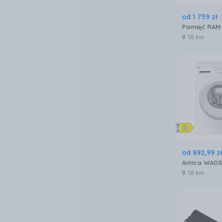
od
1 759
zł
18 km
od
892
,
99
z
Amica WA0
18 km