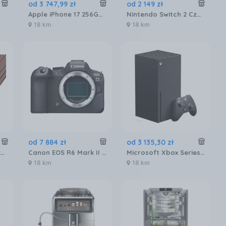
od
3 747
,
99
zł
od
2 149
zł
Apple iPhone 17 256GB Gołębi
Nintendo Switch 2 Czarna
18 km
18 km
od
7 884
zł
od
3 135
,
30
zł
Merkury Market Deska Tarasowa Mercado Basic Brąz 2000X120X20Mm MR5601072
Canon EOS R6 Mark II body
Microsoft Xbox Series X
18 km
18 km