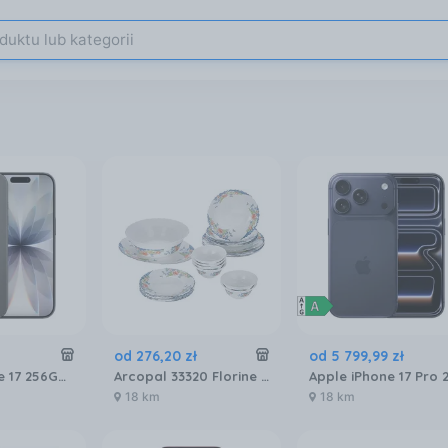
od
276
,
20
zł
od
5 799
,
99
zł
Apple iPhone 17 256GB Czarny
Arcopal 33320 Florine Serwis Zestaw Obiadowy 26EL
18 km
18 km