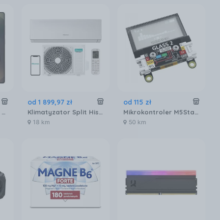
od
1 899
,
97
zł
od
115
zł
Samsung Galaxy S25 Ultra SM-S938 12/256GB Tytanowy Czarny
Klimatyzator Split Hisense DJ25LE0EG DJ25LE0EW
Mikrokontroler M5Stack U158-B (U158B)
18 km
50 km