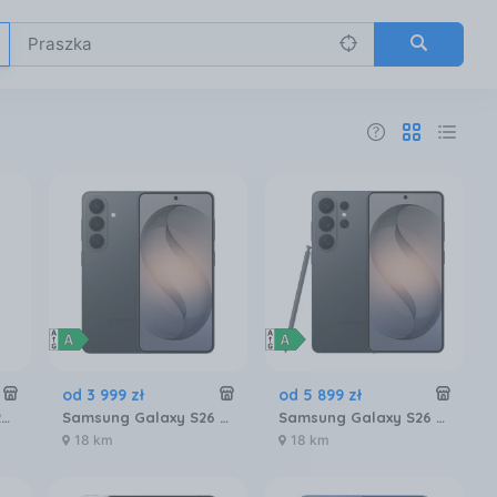
od
3 999
zł
od
5 899
zł
Apple iPhone 17 Pro 256GB Głębinowy błękit
Samsung Galaxy S26 SM-S942 12/256GB Czarny
Samsung Galaxy S26 Ultra SM-S948 5G 12/256GB Czarny
18 km
18 km