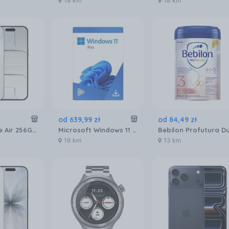
18 km
18 km
od
639
,
99
zł
od
84
,
49
zł
Apple iPhone Air 256GB Biały obłok
Microsoft Windows 11 Professional 32/64 BiT
18 km
13 km