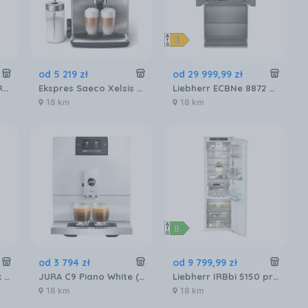
od
5 219
zł
od
29 999
,
99
zł
PHILIPS Baristina BAR320/60 Podwójny pojemnik na ziarna czarny
Ekspres Saeco Xelsis Suprema SM8885/00 Metalowy
Liebherr ECBNe 8872 BioFresh NoFrost
18 km
18 km
od
3 794
zł
od
9 799
,
99
zł
Ekspres Jura S8 Dark Inox (EB) 15480
JURA C9 Piano White (EA)
Liebherr IRBbi 5150 prime BioFresh
18 km
18 km