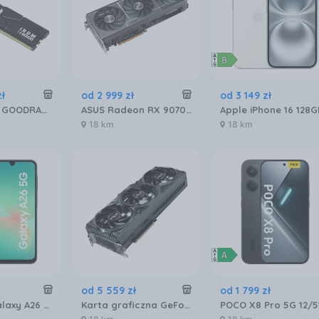
zł
od
2 999
zł
od
3 149
zł
Pamięć RAM GOODRAM IRDM 32GB 2x16GB 6400MHz DDR5 CL32 (IR-6400D564L32S)
ASUS Radeon RX 9070 PRIME 16GB OC (GRATIPASU544)
18 km
18 km
od
5 559
zł
od
1 799
zł
Samsung Galaxy A26 SM-A266 6/128GB 5G Czarny
Karta graficzna GeForce PALIT RTX 5080 Gaming Pro 16GB GDDR7 DLSS 4 (NE75080019T2GB2031A)