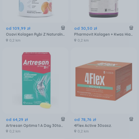
od
109
,
99
zł
od
30
,
50
zł
Osavi Kolagen Rybi Z Naturalnym Aromatem Grejpfrutowym 360g
Pharmovit Kolagen + Kwas Hialuronowy 90kaps.
0,2 km
0,2 km
od
64
,
29
zł
od
78
,
76
zł
Artresan Optima 1 A Day 30tabl.
4Flex Active 30sasz.
0,2 km
0,2 km