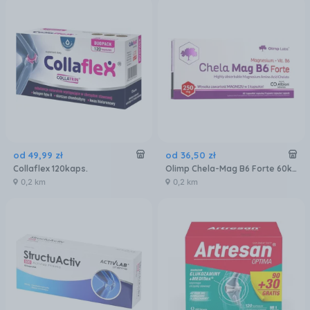
od
49
,
99
zł
od
36
,
50
zł
Collaflex 120kaps.
Olimp Chela-Mag B6 Forte 60kaps.
0,2 km
0,2 km