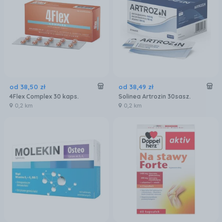
od
38
,
50
zł
od
38
,
49
zł
4Flex Complex 30 kaps.
Solinea Artrozin 30sasz.
0,2 km
0,2 km