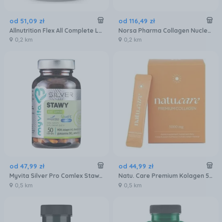
od
51
,
09
zł
od
116
,
49
zł
Allnutrition Flex All Complete Lemon Proszek 400g
Norsa Pharma Collagen Nucleo Smak Malinowy 30sasz.
0,2 km
0,2 km
od
47
,
99
zł
od
44
,
99
zł
Myvita Silver Pro Comlex Stawy 50kaps.
Natu. Care Premium Kolagen 5000 Mg Smak Mango-Marakuja 7Sasz.
0,5 km
0,5 km