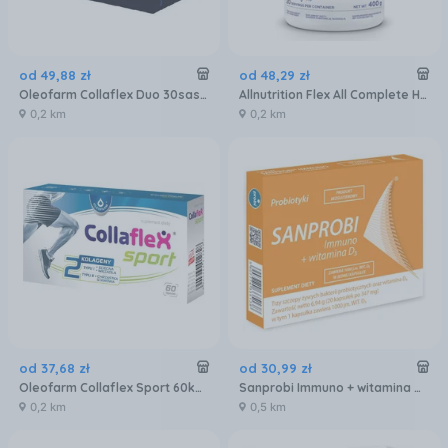
od
49
,
88
zł
od
48
,
29
zł
Oleofarm Collaflex Duo 30sasz.
Allnutrition Flex All Complete Hydrolizowany Kolagen O Smaku Grejpfrutowym Dba O Zdrowe Stawy 400g
0,2 km
0,2 km
od
37
,
68
zł
od
30
,
99
zł
Oleofarm Collaflex Sport 60kaps.
Sanprobi Immuno + witamina D3 20 kapsułek
0,2 km
0,5 km