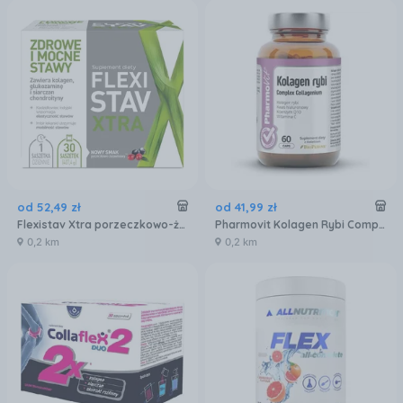
od
52
,
49
zł
od
41
,
99
zł
Flexistav Xtra porzeczkowo-żurawinowy 30 saszetek
Pharmovit Kolagen Rybi Complex Collagenium 60kaps.
0,2 km
0,2 km