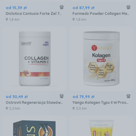
od
15
,
39
zł
od
87
,
99
zł
Diclotica Contusio Forte Żel 75g
Formeds Powder Collagen Max Na Stawy W Proszku 30 Porcji
1,8 km
1,8 km
od
30
,
49
zł
od
79
,
99
zł
Ostrovit Regeneracja Stawów Collagen + Vitamin C 400g Brzoskwinia
Yango Kolagen Typu II W Proszku 300g
2,3 km
3,5 km