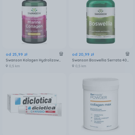
od
25
,
99
zł
od
20
,
99
zł
Swanson Kolagen Hydrolizowany Typu I 400mg 60kaps.
Swanson Boswellia Serrata 400mg 100kaps.
0,5 km
0,5 km