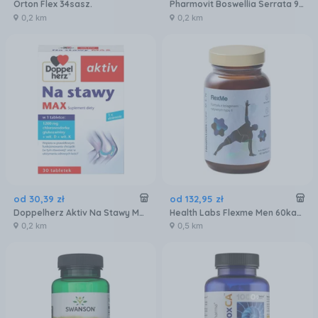
Orton Flex 34sasz.
Pharmovit Boswellia Serrata 90kaps.
0,2 km
0,2 km
od
30
,
39
zł
od
132
,
95
zł
Doppelherz Aktiv Na Stawy Max 30tabl.
Health Labs Flexme Men 60kaps.
0,2 km
0,5 km