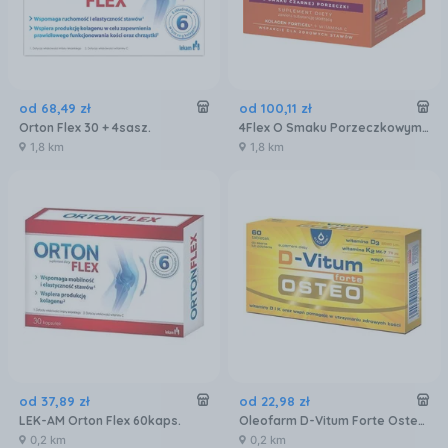
od
68
,
49
zł
od
100
,
11
zł
Orton Flex 30 + 4sasz.
4Flex O Smaku Porzeczkowym 30sasz.
1,8 km
1,8 km
od
37
,
89
zł
od
22
,
98
zł
LEK-AM Orton Flex 60kaps.
Oleofarm D-Vitum Forte Osteo 60tabl.
0,2 km
0,2 km