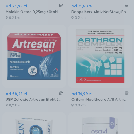
od
26
,
99
zł
od
31
,
60
zł
Molekin Osteo 0,25mg 60tabl.
Doppelherz Aktiv Na Stawy Forte 60kaps.
0,2 km
0,2 km
od
58
,
29
zł
od
74
,
99
zł
USP Zdrowie Artresan Efekt 25sasz. (5904569250423)
Orifarm Healthcare A/S Arthron Complex tabletki 90szt.
0,2 km
0,3 km