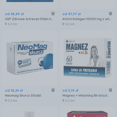
od
48
,
89
zł
od
47
,
97
zł
USP Zdrowie Artresan Efekt 60kaps. (5904569250416)
Artivit Kolagen 10000 mg z witaminą C 15x25ml
0,2 km
0,2 km
od
18
,
24
zł
od
5
,
19
zł
Neomag Skurcz 50tabl.
Magnez + Witaminą B6 60szt.
0,5 km
0,2 km