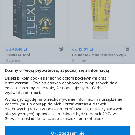
od
48
,
48
zł
od
15
,
99
zł
Flexus 60tabl.
Reumatek Max Stawosan Żywokost Czarci Pazur 200ml
3,5 km
0,2 km
Dbamy o Twoją prywatność, zapoznaj się z informacją:
Dzięki plikom cookies i technologiom pokrewnym oraz
przetwarzaniu Twoich danych osobowych w opisanych dalej
celach, możemy zapewnić, że dopasujemy do Ciebie
wyświetlane treści.
Wyrażając zgodę na przechowywanie informacji na urządzeniu
końcowym lub dostęp do nich i przetwarzanie danych
osobowych (w tym w obszarze profilowania, analiz rynkowych i
statystycznych) sprawiasz, że łatwiej będzie odnaleźć Ci w
Serwisie dokładnie to, czego szukasz i potrzebujesz.
Administratorem Twoich danych osobowych będzie Ceneo.pl sp.
z o.o., a w niektórych przypadkach (np. identyfikator
internetowy, dane przeglądania)
nasi partnerzy (129 partnerów)
,
Ok, zgadzam się