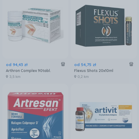
od
94
,
43
zł
od
54
,
75
zł
Arthron Complex 90tabl.
Flexus Shots 20x10ml
3,5 km
0,2 km