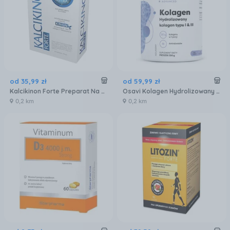
od
35
,
99
zł
od
59
,
99
zł
Kalcikinon Forte Preparat Na Stawy 60kaps.
Osavi Kolagen Hydrolizowany Typu I I III W Proszku 300g
0,2 km
0,2 km