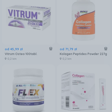
od
45
,
99
zł
od
71
,
79
zł
Vitrum Osteo 100tabl.
Kolagen Peptides Powder 227g
0,2 km
0,2 km