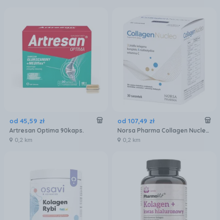
od
45
,
59
zł
od
107
,
49
zł
Artresan Optima 90kaps.
Norsa Pharma Collagen Nucleo 30sasz.
0,2 km
0,2 km