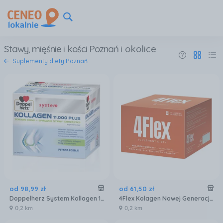
Stawy, mięśnie i kości Poznań
i okolice
Suplementy diety Poznań
od
98
,
99
zł
od
61
,
50
zł
Doppelherz System Kollagen 11.000 Plus Kolagen Do Picia 25mlx30amp.
4Flex Kolagen Nowej Generacji Z Wit. C 30sasz.
0,2 km
0,2 km