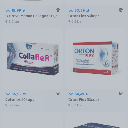
od
15
,
99
zł
od
30
,
69
zł
Ostrovit Marine Collagen+ Hyaluronic Acid + Vitamin C 90kaps.
Orton Flex 30kaps.
3,5 km
0,2 km
od
36
,
98
zł
od
64
,
49
zł
Collaflex 60kaps.
Orton Flex 30sasz.
0,2 km
0,2 km