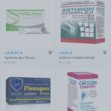
od
44
,
50
zł
od
87
zł
Hyalmas 6g x 15sasz.
Arthron Complex 60tabl.
3,5 km
4,7 km