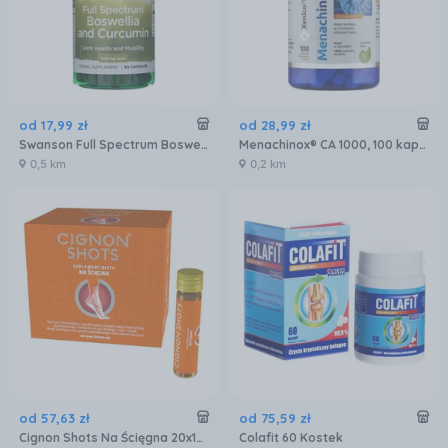
od
17
,
99
zł
od
28
,
99
zł
Swanson Full Spectrum Boswellia & Curcumin Boswellia I Kurkumina 60kaps.
Menachinox® CA 1000, 100 kaps. roślinnych
0,5 km
0,2 km
od
57
,
63
zł
od
75
,
59
zł
Cignon Shots Na Ścięgna 20x10ml
Colafit 60 Kostek