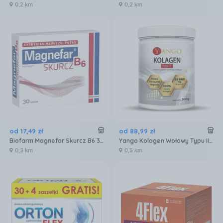
0,2 km
0,2 km
od
17
,
49
zł
od
88
,
99
zł
Biofarm Magnefar Skurcz B6 30szt.
Yango Kolagen Wołowy Typu II 300g
0,3 km
0,5 km