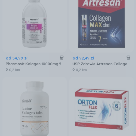
od
54
,
99
zł
od
92
,
49
zł
Pharmovit Kolagen 10000mg 500ml
USP Zdrowie Artresan Collagen Max Shot 15 szt. po 30 ml (+ 15 kaps.) (5904569255534)
0,2 km
0,2 km