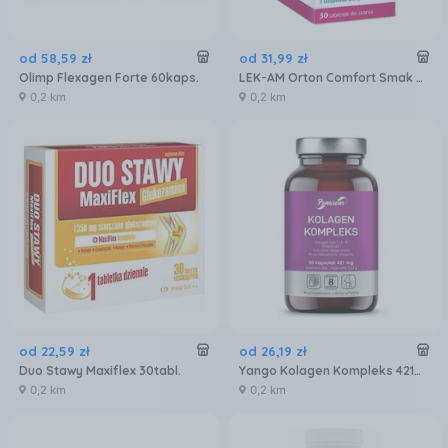
od
58
,
59
zł
od
31
,
99
zł
Olimp Flexagen Forte 60kaps.
LEK-AM Orton Comfort Smak Malinowy 30tabl.
0,2 km
0,2 km
od
22
,
59
zł
od
26
,
19
zł
Duo Stawy Maxiflex 30tabl.
Yango Kolagen Kompleks 421mg 50kaps.
0,2 km
0,2 km