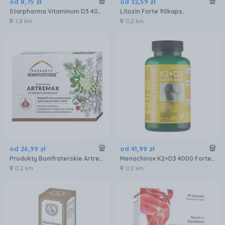
od
8
,
75
zł
od
32
,
59
zł
Starpharma Vitaminum D3 4000 j.m. Strong 60kaps.
Litozin Forte 90kaps.
1,8 km
0,2 km
od
26
,
99
zł
od
41
,
99
zł
Produkty Bonifraterskie Artremax 60tabl.
Menachinox K2+D3 4000 Forte 90kaps.
0,2 km
0,2 km