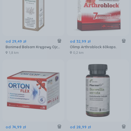
od
29
,
49
zł
od
32
,
99
zł
Bonimed Balsam Kręgowy Ojca Grzegorza Na Bóle Kręgosłupa I Stawów W Kremie 100ml
Olimp Arthroblock 60kaps.
1,8 km
0,2 km
od
74
,
99
zł
od
28
,
99
zł