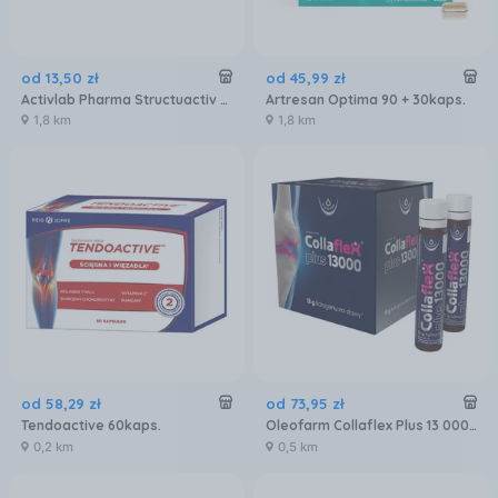
od
13
,
50
zł
od
45
,
99
zł
Activlab Pharma Structuactiv 500 60kaps.
Artresan Optima 90 + 30kaps.
1,8 km
1,8 km
od
58
,
29
zł
od
73
,
95
zł
Tendoactive 60kaps.
Oleofarm Collaflex Plus 13 000 20x25ml
0,2 km
0,5 km