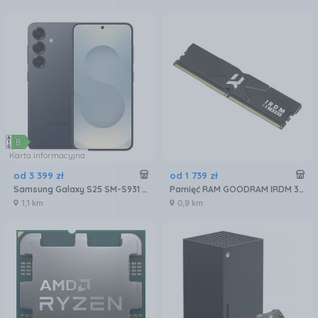
Karta informacyjna
od
3 399
zł
od
1 739
zł
Samsung Galaxy S25 SM-S931 12/256GB Czarny
Pamięć RAM GOODRAM IRDM 32GB 2x16GB 6400MHz DDR5 CL32 (IR-6400D564L32S)
1,1 km
0,9 km