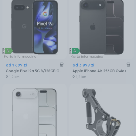
Karta informacyjna
Karta informacyjna
od
1 699
zł
od
3 899
zł
Google Pixel 9a 5G 8/128GB Obsydian
Apple iPhone Air 256GB Gwiezdna czerń
1,2 km
1,2 km