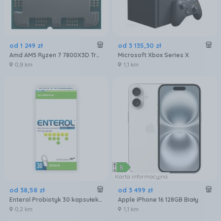
od
1 249
zł
od
3 135
,
30
zł
Amd AM5 Ryzen 7 7800X3D Tray 4,2GHz (100000000910)
Microsoft Xbox Series X
0,9 km
1,1 km
Karta informacyjna
od
38
,
58
zł
od
3 499
zł
Enterol Probiotyk 30 kapsułek 250 mg
Apple iPhone 16 128GB Biały
0,2 km
1,1 km