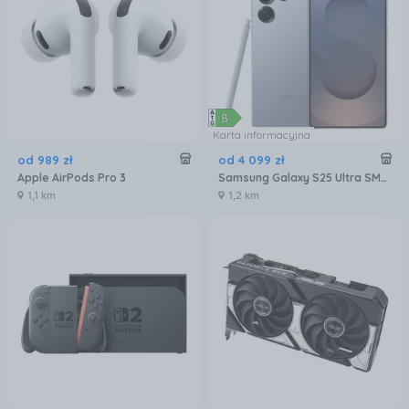
Karta informacyjna
od
989
zł
od
4 099
zł
Apple AirPods Pro 3
Samsung Galaxy S25 Ultra SM-S938 12/256GB Tytanowy Niebieski
1,1 km
1,2 km