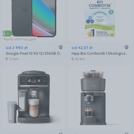
Karta informacyjna
od
2 990
zł
od
42
,
07
zł
Google Pixel 10 5G 12/256GB Obsydian
Hipp Bio Combiotik 1 Ekologiczne mleko początkowe 550g
1,1 km
42 km