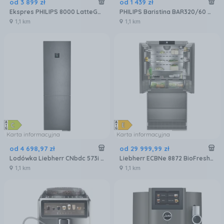
od
3 899
zł
od
1 439
zł
Ekspres PHILIPS 8000 LatteGo Pro EP8757/12
PHILIPS Baristina BAR320/60 Podwójny pojemnik na ziarna czarny
1,1 km
1,1 km
Karta informacyjna
Karta informacyjna
od
4 698
,
97
zł
od
29 999
,
99
zł
Lodówka Liebherr CNbdc 573i plus NoFrost z zamrażalnikiem dolnym 201,5 cm Czarna
Liebherr ECBNe 8872 BioFresh NoFrost
1,1 km
1,1 km