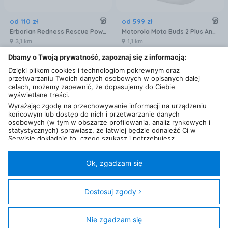
od
110
zł
od
599
zł
Erborian Redness Rescue Power Kit Zestaw Do Pielęgnacji Twarzy
Motorola Moto Buds 2 Plus Anc Biały
3,1 km
1,1 km
Dbamy o Twoją prywatność, zapoznaj się z informacją:
Dzięki plikom cookies i technologiom pokrewnym oraz
przetwarzaniu Twoich danych osobowych w opisanych dalej
celach, możemy zapewnić, że dopasujemy do Ciebie
wyświetlane treści.
Wyrażając zgodę na przechowywanie informacji na urządzeniu
końcowym lub dostęp do nich i przetwarzanie danych
osobowych (w tym w obszarze profilowania, analiz rynkowych i
statystycznych) sprawiasz, że łatwiej będzie odnaleźć Ci w
Serwisie dokładnie to, czego szukasz i potrzebujesz.
Administratorem Twoich danych osobowych będzie Ceneo.pl sp.
z o.o., a w niektórych przypadkach (np. identyfikator
Karta informacyjna
internetowy, dane przeglądania)
nasi partnerzy (129 partnerów)
,
Ok, zgadzam się
od
2 499
zł
od
229
,
99
zł
w tym tzw.
“Zaufani Partnerzy IAB” (125 partnerów).
realme 16 Pro+ 5G 12/512GB Szary
Garett Rose Różowe złoto mesh
Twoja zgoda jest dobrowolna i obejmuje przetwarzanie danych
osobowych w celach: prezentowania spersonalizowanych treści i
1,1 km
0,9 km
Dostosuj zgody
reklam oraz ich pomiaru, tworzenia statystyk, poprawy
funkcjonalności strony, ułatwienia korzystania z naszych stron.
Nie zgadzam się
Filtry
Zgoda obejmuje także wyszczególnione cele (wg standardu i