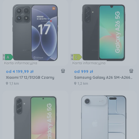
Karta informacyjna
Karta informacyjna
od
4 199
,
99
zł
od
999
zł
Xiaomi 17 12/512GB Czarny
Samsung Galaxy A26 SM-A266 6/128GB 5G Czarny
1,1 km
1,2 km