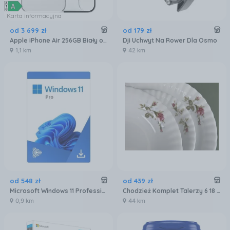
Karta informacyjna
od
3 699
zł
od
179
zł
Apple iPhone Air 256GB Biały obłok
Dji Uchwyt Na Rower Dla Osmo
1,1 km
42 km
od
548
zł
od
439
zł
Microsoft Windows 11 Professional 32/64 BiT
Chodzież Komplet Talerzy 6 18 Iwona (144579)
0,9 km
44 km