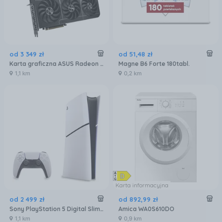
od
3 349
zł
od
51
,
48
zł
Karta graficzna ASUS Radeon RX 9070 XT Prime OC 16GB (90YV0L71M0NA00)
Magne B6 Forte 180tabl.
1,1 km
0,2 km
Karta informacyjna
od
2 499
zł
od
892
,
99
zł
Sony PlayStation 5 Digital Slim 825GB
Amica WA0S610DO
1,1 km
0,9 km