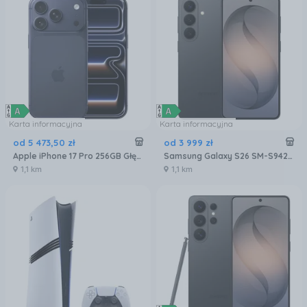
Karta informacyjna
Karta informacyjna
od
5 473
,
50
zł
od
3 999
zł
Apple iPhone 17 Pro 256GB Głębinowy błękit
Samsung Galaxy S26 SM-S942 12/256GB Czarny
1,1 km
1,1 km