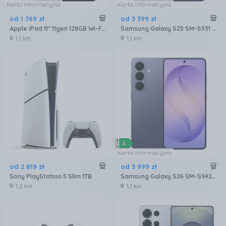
Karta informacyjna
Karta informacyjna
od
1 769
zł
od
3 399
zł
Apple iPad 11" 11gen 128GB Wi-Fi Srebrny (MD3Y4HCA)
Samsung Galaxy S25 SM-S931 12/256GB Granatowy
1,1 km
1,1 km
Karta informacyjna
od
2 819
zł
od
3 999
zł
Sony PlayStation 5 Slim 1TB
Samsung Galaxy S26 SM-S942 12/256GB Fioletowy
1,2 km
1,1 km