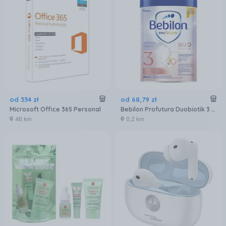
od
334
zł
od
68
,
79
zł
Microsoft Office 365 Personal
Bebilon Profutura Duobiotik 3 formuła na bazie mleka po 1. roku życia 800 g
46 km
0,2 km