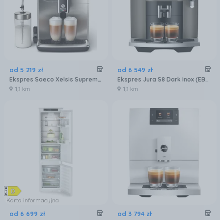
od
5 219
zł
od
6 549
zł
Ekspres Saeco Xelsis Suprema SM8885/00 Metalowy
Ekspres Jura S8 Dark Inox (EB) 15480
1,1 km
1,1 km
Karta informacyjna
od
6 699
zł
od
3 794
zł