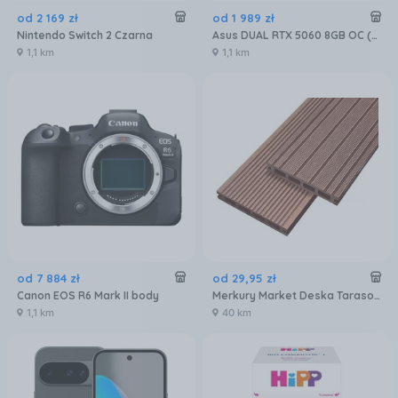
od
2 169
zł
od
1 989
zł
Nintendo Switch 2 Czarna
Asus DUAL RTX 5060 8GB OC (90YV0N12M0NA00)
1,1 km
1,1 km
od
7 884
zł
od
29
,
95
zł
Canon EOS R6 Mark II body
Merkury Market Deska Tarasowa Mercado Basic Brąz 2000X120X20Mm MR5601072
1,1 km
40 km