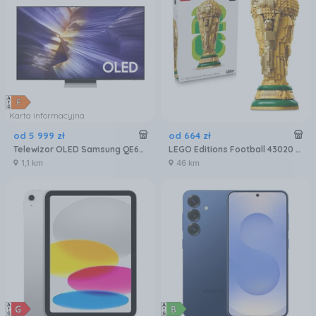
Karta informacyjna
od
5 999
zł
od
664
zł
Telewizor OLED Samsung QE65S90FATXXH 65 cali 4K UHD
LEGO Editions Football 43020 Oficjalny Puchar Świata FIFA
1,1 km
46 km