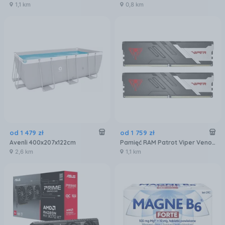
1,1 km
0,8 km
od
1 479
zł
od
1 759
zł
Avenli 400x207x122cm
Pamięć RAM Patrot Viper Venom DDR5 32GB 6000MTs (PVV532G600C30K)
2,6 km
1,1 km