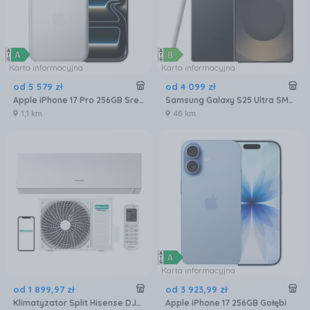
Karta informacyjna
Karta informacyjna
od
5 579
zł
od
4 099
zł
Apple iPhone 17 Pro 256GB Srebrny
Samsung Galaxy S25 Ultra SM-S938 12/256GB Tytanowy Czarny
1,1 km
46 km
Karta informacyjna
od
1 899
,
97
zł
od
3 923
,
99
zł
Klimatyzator Split Hisense DJ25LE0EG DJ25LE0EW
Apple iPhone 17 256GB Gołębi