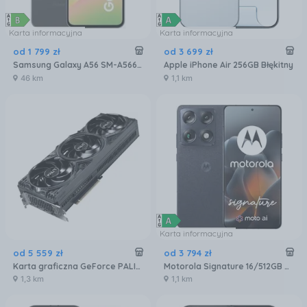
Karta informacyjna
Karta informacyjna
od
1 799
zł
od
3 699
zł
Samsung Galaxy A56 SM-A566 8/256GB Grafitowy
Apple iPhone Air 256GB Błękitny
46 km
1,1 km
Karta informacyjna
od
5 559
zł
od
3 794
zł
Karta graficzna GeForce PALIT RTX 5080 Gaming Pro 16GB GDDR7 DLSS 4 (NE75080019T2GB2031A)
Motorola Signature 16/512GB Czarny
1,3 km
1,1 km