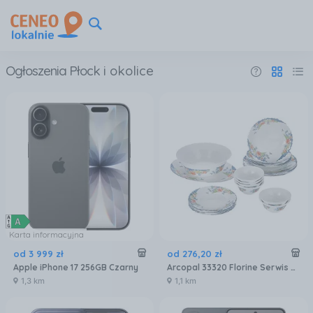
Ogłoszenia Płock
i okolice
Karta informacyjna
od
3 999
zł
od
276
,
20
zł
Apple iPhone 17 256GB Czarny
Arcopal 33320 Florine Serwis Zestaw Obiadowy 26EL
1,3 km
1,1 km