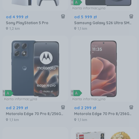
Karta informacyjna
od
4 999
zł
od
5 999
zł
Sony PlayStation 5 Pro
Samsung Galaxy S26 Ultra SM-S948 5G 12/256GB Czarny
1,2 km
1,1 km
Karta informacyjna
Karta informacyjna
od
2 299
zł
od
2 299
zł
Motorola Edge 70 Pro 8/256GB Granatowy
Motorola Edge 70 Pro 8/256GB Bordowy
1,1 km
1,1 km