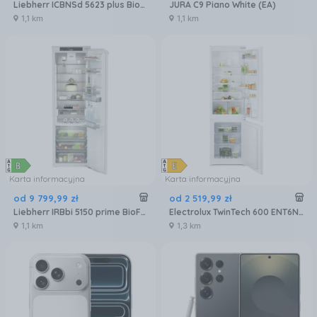
Liebherr ICBNSd 5623 plus BioFresh NoFrost
JURA C9 Piano White (EA)
1,1 km
1,1 km
Karta informacyjna
Karta informacyjna
od
9 799
,
99
zł
od
2 519
,
99
zł
Liebherr IRBbi 5150 prime BioFresh
Electrolux TwinTech 600 ENT6NE18S
1,1 km
1,3 km