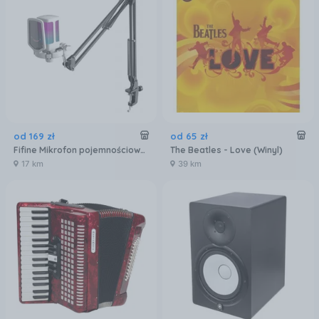
od
169
zł
od
65
zł
Fifine Mikrofon pojemnościowy studyjny Q6TW USB biały
The Beatles - Love (Winyl)
17 km
39 km