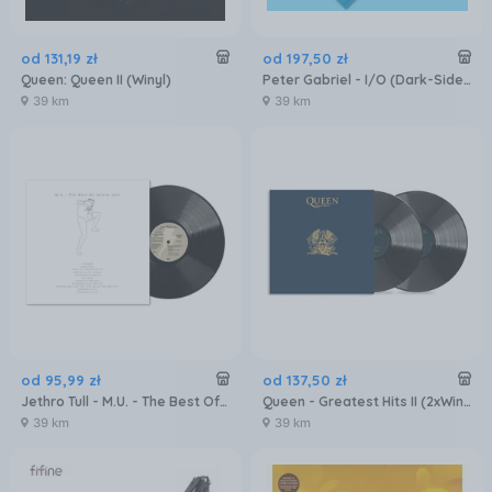
od
131
,
19
zł
od
197
,
50
zł
Queen: Queen II (Winyl)
Peter Gabriel - I/O (Dark-Side) (2xWinyl)
39 km
39 km
od
95
,
99
zł
od
137
,
50
zł
Jethro Tull - M.U. - The Best Of Jethro Tull (Winyl)
Queen - Greatest Hits II (2xWinyl)
39 km
39 km