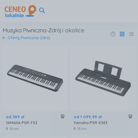
Muzyka Piwniczna-Zdrój
i okolice
Oferty Piwniczna-Zdrój
od
389
zł
od
1 099
,
99
zł
YAMAHA PSR-F52
Yamaha PSR-E383
18 km
18 km