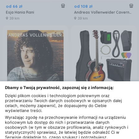
od
66
zł
od
108
zł
Esja Hania Rani
Andreas Vollenweider Caverna Magica
39 km
39 km
Dbamy o Twoją prywatność, zapoznaj się z informacją:
Dzięki plikom cookies i technologiom pokrewnym oraz
od
95
zł
od
519
zł
przetwarzaniu Twoich danych osobowych w opisanych dalej
Andreas Vollenweider Behind the Gardens - Behind t
V-TONE EAG SET SB
celach, możemy zapewnić, że dopasujemy do Ciebie
39 km
18 km
wyświetlane treści.
Wyrażając zgodę na przechowywanie informacji na urządzeniu
końcowym lub dostęp do nich i przetwarzanie danych
osobowych (w tym w obszarze profilowania, analiz rynkowych i
statystycznych) sprawiasz, że łatwiej będzie odnaleźć Ci w
Serwisie dokładnie to, czego szukasz i potrzebujesz.