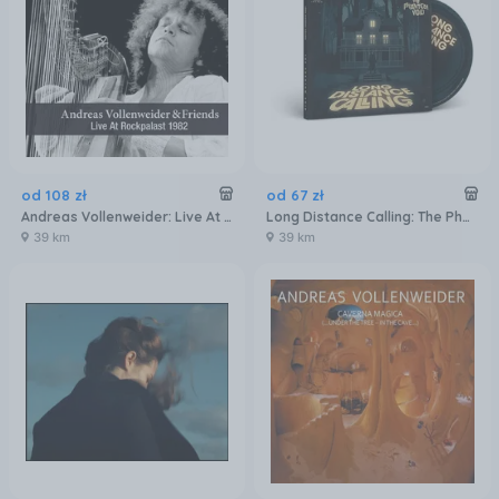
od
108
zł
od
67
zł
Andreas Vollenweider: Live At Rockpalast 1982 [Winyl]
Long Distance Calling: The Phantom Void (CD)
39 km
39 km