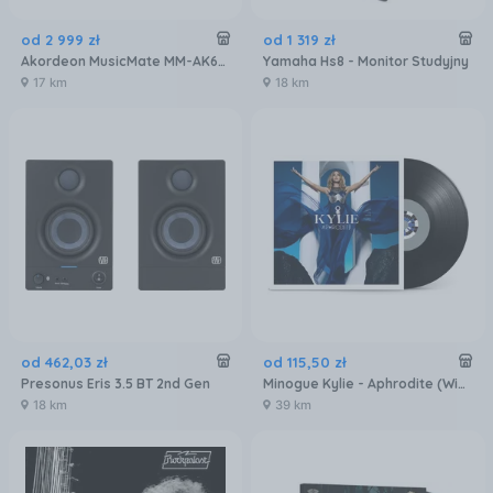
od
2 999
zł
od
1 319
zł
Akordeon MusicMate MM-AK60 MelodyMaster
Yamaha Hs8 - Monitor Studyjny
17 km
18 km
od
462
,
03
zł
od
115
,
50
zł
Presonus Eris 3.5 BT 2nd Gen
Minogue Kylie - Aphrodite (Winyl)
18 km
39 km