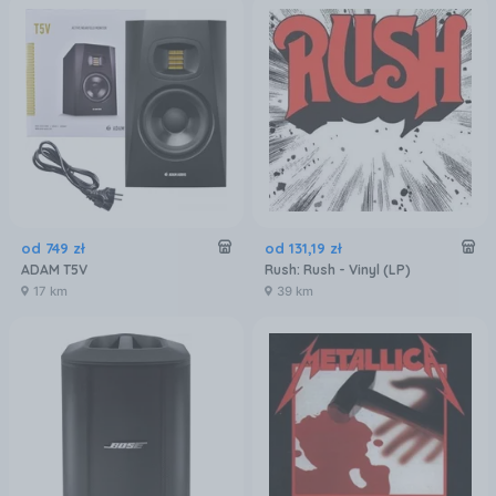
od
749
zł
od
131
,
19
zł
ADAM T5V
Rush: Rush - Vinyl (LP)
17 km
39 km