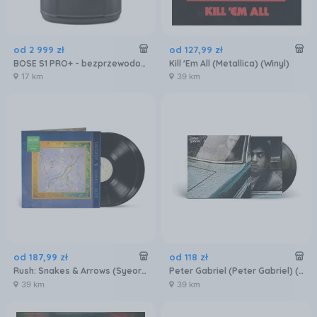
od
2 999
zł
od
127
,
99
zł
‌BOSE S1 PRO+ - bezprzewodowy system nagłośnieniowy z baterią
Kill 'Em All (Metallica) (Winyl)
17 km
39 km
od
187
,
99
zł
od
118
zł
Rush: Snakes & Arrows (Syeor 2026) (2xVinyl)
Peter Gabriel (Peter Gabriel) (Winyl)
39 km
39 km