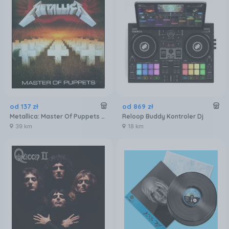
od
137
zł
od
869
zł
Metallica: Master Of Puppets (Remastered) [Winyl]
Reloop Buddy Kontroler Dj
39 km
18 km