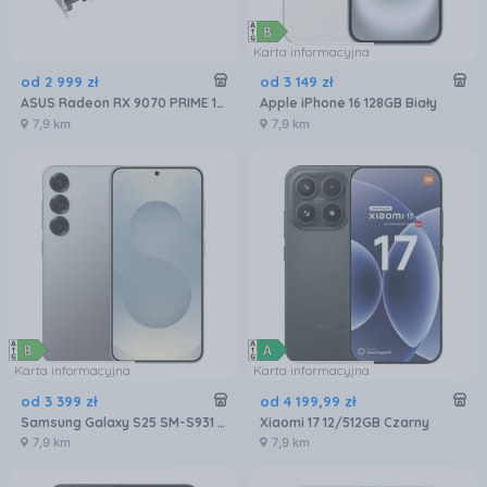
Karta informacyjna
od
2 999
zł
od
3 149
zł
ASUS Radeon RX 9070 PRIME 16GB OC (GRATIPASU544)
Apple iPhone 16 128GB Biały
7,9 km
7,9 km
Karta informacyjna
Karta informacyjna
od
3 399
zł
od
4 199
,
99
zł
Samsung Galaxy S25 SM-S931 12/256GB Srebrny
Xiaomi 17 12/512GB Czarny
7,9 km
7,9 km