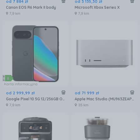
od
7 884
zł
od
3 135
,
30
zł
Canon EOS R6 Mark II body
Microsoft Xbox Series X
7,9 km
7,9 km
Karta informacyjna
od
2 999
,
99
zł
od
71 999
zł
Google Pixel 10 5G 12/256GB Obsydian
Apple Mac Studio (MU963ZEAP3R3D5)
7,9 km
35 km