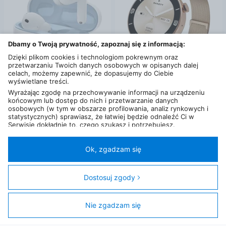
Dbamy o Twoją prywatność, zapoznaj się z informacją:
Dzięki plikom cookies i technologiom pokrewnym oraz
przetwarzaniu Twoich danych osobowych w opisanych dalej
celach, możemy zapewnić, że dopasujemy do Ciebie
wyświetlane treści.
od
599
zł
od
229
,
99
zł
Wyrażając zgodę na przechowywanie informacji na urządzeniu
końcowym lub dostęp do nich i przetwarzanie danych
Motorola Moto Buds 2 Plus Anc Biały
Garett Rose Różowe złoto mesh
osobowych (w tym w obszarze profilowania, analiz rynkowych i
7,9 km
7,9 km
statystycznych) sprawiasz, że łatwiej będzie odnaleźć Ci w
Serwisie dokładnie to, czego szukasz i potrzebujesz.
Administratorem Twoich danych osobowych będzie Ceneo.pl sp.
z o.o., a w niektórych przypadkach (np. identyfikator
internetowy, dane przeglądania)
nasi partnerzy (129 partnerów)
,
Ok, zgadzam się
w tym tzw.
“Zaufani Partnerzy IAB” (125 partnerów).
Twoja zgoda jest dobrowolna i obejmuje przetwarzanie danych
osobowych w celach: prezentowania spersonalizowanych treści i
Dostosuj zgody
reklam oraz ich pomiaru, tworzenia statystyk, poprawy
funkcjonalności strony, ułatwienia korzystania z naszych stron.
Nie zgadzam się
Filtry
Zgoda obejmuje także wyszczególnione cele (wg standardu i
klasyfikacji IAB Europe) dla Zaufanych Partnerów IAB: 1)
Karta informacyjna
Przechowywanie informacji na urządzeniu lub dostęp do nich; 2)