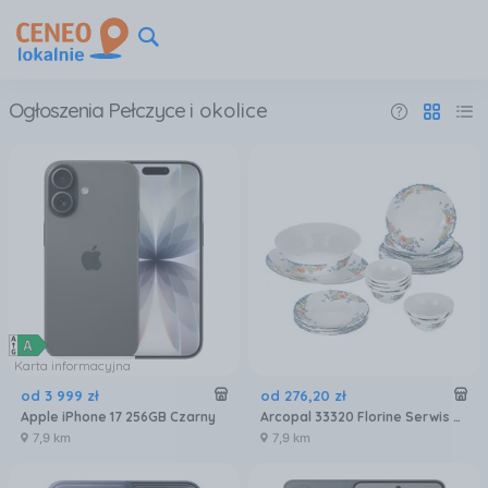
Ogłoszenia Pełczyce
i okolice
Karta informacyjna
od
3 999
zł
od
276
,
20
zł
Apple iPhone 17 256GB Czarny
Arcopal 33320 Florine Serwis Zestaw Obiadowy 26EL
7,9 km
7,9 km