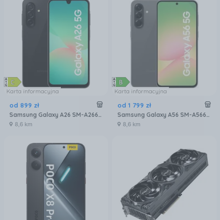
Karta informacyjna
Karta informacyjna
od
899
zł
od
1 799
zł
Samsung Galaxy A26 SM-A266 6/128GB 5G Czarny
Samsung Galaxy A56 SM-A566 8/256GB Grafitowy
8,6 km
8,6 km