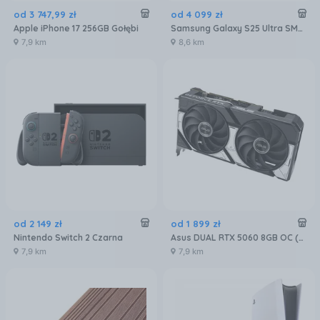
od
3 747
,
99
zł
od
4 099
zł
Apple iPhone 17 256GB Gołębi
Samsung Galaxy S25 Ultra SM-S938 12/256GB Tytanowy Niebieski
7,9 km
8,6 km
od
2 149
zł
od
1 899
zł
Nintendo Switch 2 Czarna
Asus DUAL RTX 5060 8GB OC (90YV0N12M0NA00)
7,9 km
7,9 km