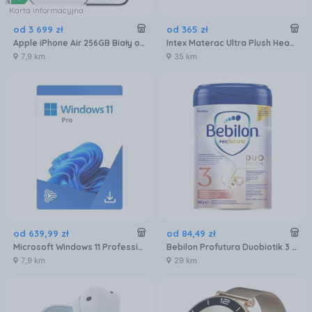
Karta informacyjna
od
3 699
zł
od
365
zł
Apple iPhone Air 256GB Biały obłok
Intex Materac Ultra Plush Headboard 64448
7,9 km
35 km
od
639
,
99
zł
od
84
,
49
zł
Microsoft Windows 11 Professional 32/64 BiT
Bebilon Profutura Duobiotik 3 formuła na bazie mleka po 1. roku życia 800 g
7,9 km
29 km