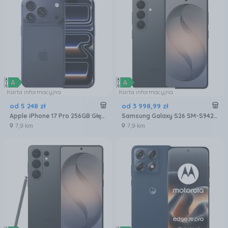
Karta informacyjna
Karta informacyjna
od
5 248
zł
od
3 998
,
99
zł
Apple iPhone 17 Pro 256GB Głębinowy błękit
Samsung Galaxy S26 SM-S942 12/256GB Czarny
7,9 km
7,9 km