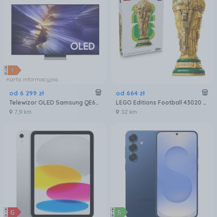
Karta informacyjna
od
6 299
zł
od
664
zł
Telewizor OLED Samsung QE65S90FATXXH 65 cali 4K UHD
LEGO Editions Football 43020 Oficjalny Puchar Świata FIFA
7,9 km
32 km