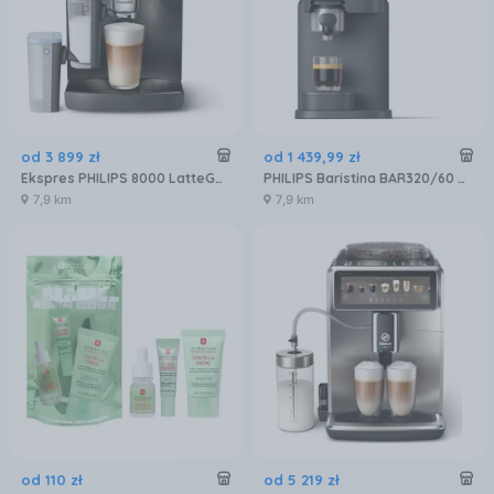
od
3 899
zł
od
1 439
,
99
zł
Ekspres PHILIPS 8000 LatteGo Pro EP8757/12
PHILIPS Baristina BAR320/60 Podwójny pojemnik na ziarna czarny
7,9 km
7,9 km
od
110
zł
od
5 219
zł