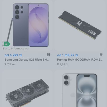
Karta informacyjna
od
6 299
zł
od
1 619
,
99
zł
Samsung Galaxy S26 Ultra SM-S948 5G 12/512GB Fioletowy
Pamięć RAM GOODRAM IRDM 32GB 2x16GB 6400MHz DDR5 CL32 (IR-6400D564L32S)
7,9 km
7,9 km