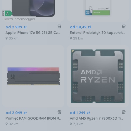
Karta informacyjna
od
2 999
zł
od
58
,
49
zł
Apple iPhone 17e 5G 256GB Czarny
Enterol Probiotyk 30 kapsułek 250 mg
35 km
29 km
od
2 049
zł
od
1 249
zł
Pamięć RAM GOODRAM IRDM RGB 32GB [2x16GB 6000MHz DDR5 CL30 DIMM] (IRG60D5L30S32GDC)
Amd AM5 Ryzen 7 7800X3D Tray 4,2GHz (100000000910)
32 km
7,9 km