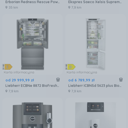
Erborian Redness Rescue Power Kit Zestaw Do Pielęgnacji Twarzy
Ekspres Saeco Xelsis Suprema SM8885/00 Metalowy
35 km
7,9 km
Karta informacyjna
Karta informacyjna
od
29 999
,
99
zł
od
6 789
,
99
zł
Liebherr ECBNe 8872 BioFresh NoFrost
Liebherr ICBNSd 5623 plus BioFresh NoFrost
7,9 km
7,9 km