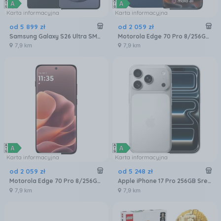
Karta informacyjna
Karta informacyjna
od
5 899
zł
od
2 059
zł
Samsung Galaxy S26 Ultra SM-S948 5G 12/256GB Czarny
Motorola Edge 70 Pro 8/256GB Granatowy
7,9 km
7,9 km
Karta informacyjna
Karta informacyjna
od
2 059
zł
od
5 248
zł
Motorola Edge 70 Pro 8/256GB Bordowy
Apple iPhone 17 Pro 256GB Srebrny
7,9 km
7,9 km