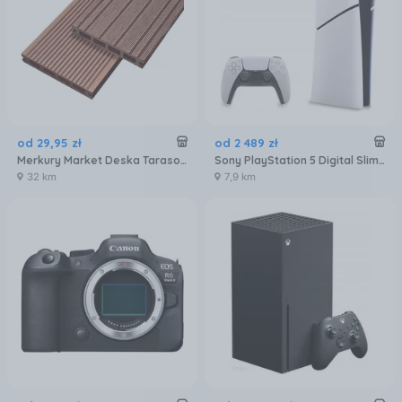
od
29
,
95
zł
od
2 489
zł
Merkury Market Deska Tarasowa Mercado Basic Brąz 2000X120X20Mm MR5601072
Sony PlayStation 5 Digital Slim 825GB
32 km
7,9 km