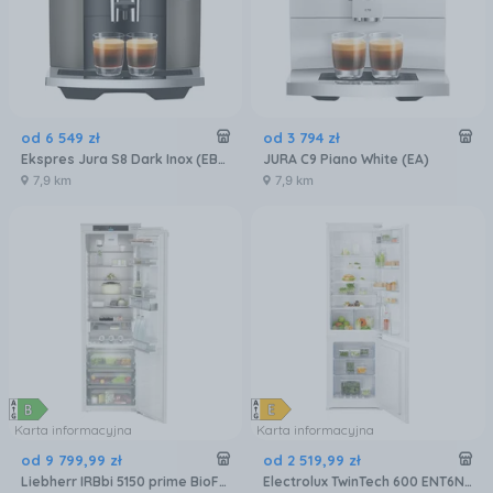
od
6 549
zł
od
3 794
zł
Ekspres Jura S8 Dark Inox (EB) 15480
JURA C9 Piano White (EA)
7,9 km
7,9 km
Karta informacyjna
Karta informacyjna
od
9 799
,
99
zł
od
2 519
,
99
zł
Liebherr IRBbi 5150 prime BioFresh
Electrolux TwinTech 600 ENT6NE18S