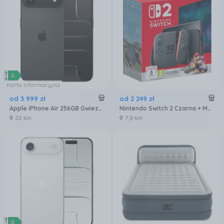
Karta informacyjna
od
3 999
zł
od
2 249
zł
Apple iPhone Air 256GB Gwiezdna czerń
Nintendo Switch 2 Czarna + Mario Kart World
32 km
7,9 km