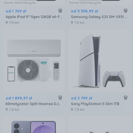
Karta informacyjna
Karta informacyjna
od
1 769
zł
od
3 398
,
99
zł
Apple iPad 11" 11gen 128GB Wi-Fi Srebrny (MD3Y4HCA)
Samsung Galaxy S25 SM-S931 12/256GB Granatowy
7,9 km
7,9 km
od
1 899
,
97
zł
od
2 799
zł
Klimatyzator Split Hisense DJ25LE0EG DJ25LE0EW
Sony PlayStation 5 Slim 1TB
7,9 km
7,9 km