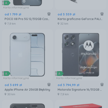
Karta informacyjna
od
1 799
zł
od
5 559
zł
POCO X8 Pro 5G 12/512GB Czarny
Karta graficzna GeForce PALIT RTX 5080 Gaming Pro 16GB GDDR7 DLSS 4 (NE75080019T2GB2031A)
7,9 km
32 km
Karta informacyjna
Karta informacyjna
od
3 699
zł
od
3 794
,
99
zł
Apple iPhone Air 256GB Błękitny
Motorola Signature 16/512GB Czarny
30 km
7,9 km