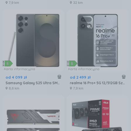
7,9 km
32 km
Karta informacyjna
Karta informacyjna
od
4 099
zł
od
2 499
zł
Samsung Galaxy S25 Ultra SM-S938 12/256GB Tytanowy Czarny
realme 16 Pro+ 5G 12/512GB Szary
8,6 km
7,9 km