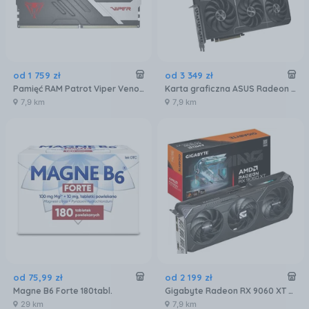
od
1 759
zł
od
3 349
zł
Pamięć RAM Patrot Viper Venom DDR5 32GB 6000MTs (PVV532G600C30K)
Karta graficzna ASUS Radeon RX 9070 XT Prime OC 16GB (90YV0L71M0NA00)
7,9 km
7,9 km
od
75
,
99
zł
od
2 199
zł
Magne B6 Forte 180tabl.
Gigabyte Radeon RX 9060 XT GAMING OC 16GB GDDR6 FSR (GVR9060XTGAMINGOC16GD)
29 km
7,9 km