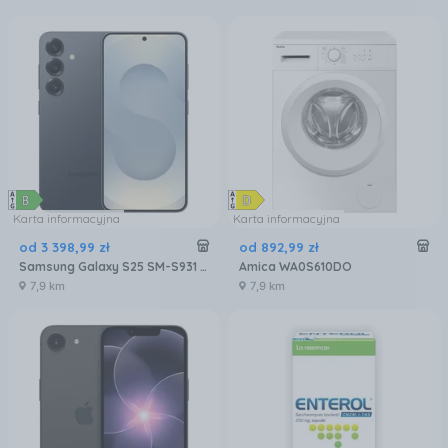
Karta informacyjna
Karta informacyjna
od
3 398
,
99
zł
od
892
,
99
zł
Samsung Galaxy S25 SM-S931 12/256GB Czarny
Amica WA0S610DO
7,9 km
7,9 km