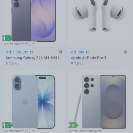
Karta informacyjna
od
3 998
,
99
zł
od
949
zł
Samsung Galaxy S26 SM-S942 12/256GB Fioletowy
Apple AirPods Pro 3
7,9 km
7,9 km
Karta informacyjna
Karta informacyjna