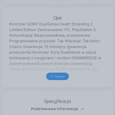
Opis
Kontroler SONY DualSense Death Stranding 2
Limited Edition Zastosowanie: PC, PlayStation 5
Komunikacja: Bezprzewodowa, przewodowa
Programowalne przyciski: Tak Wibracje: Tak Kolor:
Czarny Gwarancja: 12 miesięcy (gwarancja
producenta) Kontroler Sony DualSense w edycji
limitowanej z insygniami i mottem DRAWBRIDGE w
żywym pomarańczowym kolorze z pewnością
odciśnie swoje piętno na Twoim zestawie do gier.
Nie przerywaj dostaw, skorzystaj z najnowszego
Rozwiń
sprzętu dla kurierów ruszających w nową podróż w
grze Death Stranding 2: On the Beach. W
porównaniu z kontrolerem poprzedniej generacji
konsol firmy Sony, DualSense przeszedł znaczną
Specyfikacja
metamorfozę i trzeba przyznać, że wygląda świetnie.
Podstawowe informacje
Odkryj głębsze, niezwykle wciągające wrażenia z
rozgrywki, które sprawiają, że gra ożywa w Twoich