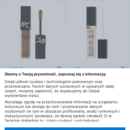
od
125
,
45
zł
od
23
zł
Dbamy o Twoją prywatność, zapoznaj się z informacją:
Ysl Yves Saint Laurent All Hours Korektor 15Ml Odcień Dn5
Eveline Cosmetics Wonder Match Concealer korektor w płynie 20 Peach 7ml
22 km
22 km
Dzięki plikom cookies i technologiom pokrewnym oraz
przetwarzaniu Twoich danych osobowych w opisanych dalej
celach, możemy zapewnić, że dopasujemy do Ciebie
wyświetlane treści.
Wyrażając zgodę na przechowywanie informacji na urządzeniu
końcowym lub dostęp do nich i przetwarzanie danych
osobowych (w tym w obszarze profilowania, analiz rynkowych i
statystycznych) sprawiasz, że łatwiej będzie odnaleźć Ci w
Serwisie dokładnie to, czego szukasz i potrzebujesz.
Administratorem Twoich danych osobowych będzie Ceneo.pl sp.
z o.o., a w niektórych przypadkach (np. identyfikator