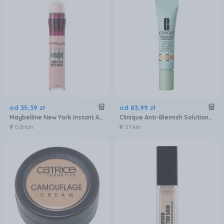
od
35
,
39
zł
od
83
,
99
zł
Maybelline New York Instant Anti-Age Eraser korektor z gąbeczką 05 Brightener 6,8 ml
Clinique Anti-Blemish Solutions Korektor Wszystkich Rodzajów Skóry Odcień 01 Shade 10ml
0,9 km
21 km