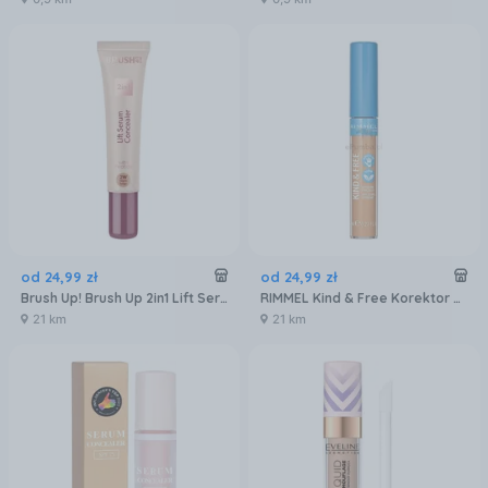
od
24
,
99
zł
od
24
,
99
zł
Brush Up! Brush Up 2in1 Lift Serum Concealer korektor-serum z peptydem liftingującym 2W Warm Beige 12ml
RIMMEL Kind & Free Korektor 020 Light
21 km
21 km