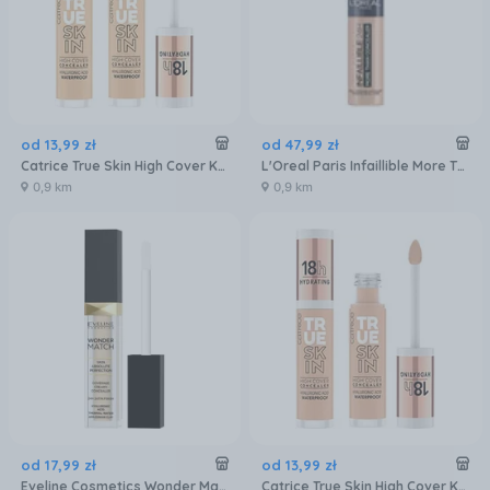
od
13
,
99
zł
od
47
,
99
zł
Catrice True Skin High Cover Korektor Wtp 010 Cool Cashmere Wodoodporny Vegan 4,5ml
L'Oreal Paris Infaillible More Than Concealer Korektor 322/15 Ivory 11ml
0,9 km
0,9 km
od
17
,
99
zł
od
13
,
99
zł
Eveline Cosmetics Wonder Match Korektor Do Twarzy 01 Light 7ml
Catrice True Skin High Cover Korektor Wtp 020 Warm Beige Wodoodporny Vegan 4,5ml