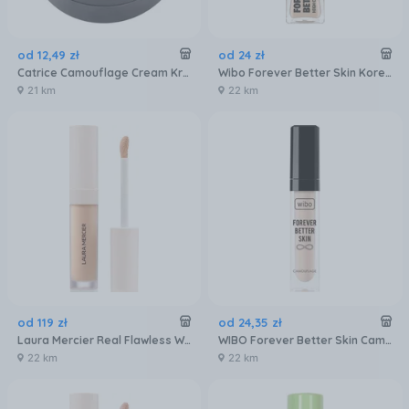
od
12
,
49
zł
od
24
zł
Catrice Camouflage Cream Kryjący Korektor w Kremie Ivory 010 3g
Wibo Forever Better Skin Korektor Do Twarzy Intensywnie Kryjący 6
21 km
22 km
od
119
zł
od
24
,
35
zł
Laura Mercier Real Flawless Weightless Perfecting Concealer Korektor 5ml Nr. 1N0
WIBO Forever Better Skin Camouflage 02 6ml
22 km
22 km