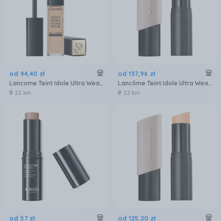
od
94
,
40
zł
od
137
,
96
zł
Lancome Teint Idole Ultra Wear All Over Concealer korektor o długotrwałym działaniu odcień 038
Lancôme Teint Idole Ultra Wear Shape Stick Foundation Wielofunkcyjny Korektor Do Twarzy Oczu I Ust Odcień 03 Beige Diaphane 9g
22 km
22 km
od
57
zł
od
125
,
20
zł