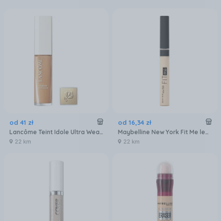
od
41
zł
od
16
,
34
zł
Lancôme Teint Idole Ultra Wear Skin-Glow Korektor Z Efektem Rozjaśniającym 405W 13 Ml
Maybelline New York Fit Me lekki korektor do twarzy 10 Light 6,8ml
22 km
22 km