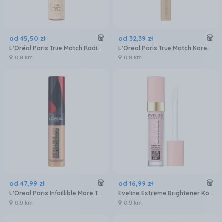
od
45
,
50
zł
od
32
,
39
zł
L'Oréal Paris True Match Radiant Rozświetlający Korektor Pielęgnujący Do Twarzy 3R 4,7ml
L'Oreal Paris True Match Korektor All in one 2.N Vanilla 6,8 ml
0,9 km
0,9 km
od
47
,
99
zł
od
16
,
99
zł
L'Oreal Paris Infaillible More Than Concealer Korektor 327/90 Cashmere 11ml
Eveline Extreme Brightener Korektor Do Twarzy 7Ml Nr 00 Rozwietlający
0,9 km
0,9 km