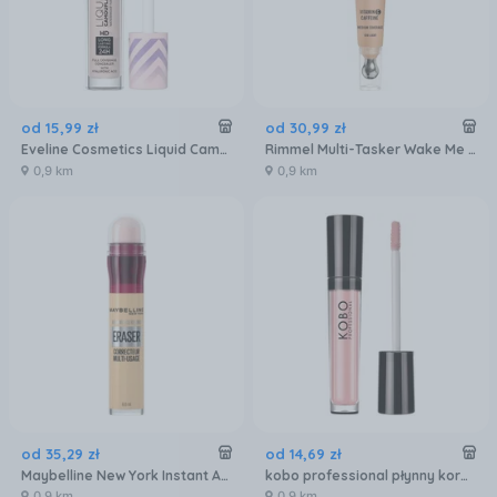
od
15
,
99
zł
od
30
,
99
zł
Eveline Cosmetics Liquid Camouflage wodoodporny korektor kamuflujący 02 Light Vanilla 7,5ml
Rimmel Multi-Tasker Wake Me Up Podkład I Korektor Z Efektem Rozjaśniającym Odcień 30 Light 20ml
0,9 km
0,9 km
od
35
,
29
zł
od
14
,
69
zł
Maybelline New York Instant Anti-Age Eraser korektor z gąbeczką 06 Neutralizer 6,8 ml
kobo professional płynny korektor neutralizaujący niedoskonałości 203 peach
0,9 km
0,9 km