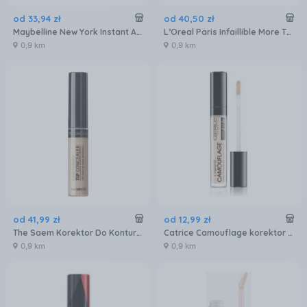
od
33
,
94
zł
od
40
,
50
zł
Maybelline New York Instant Anti-Age Eraser korektor z gąbeczką 03 Fair 6,8 ml
L’Oreal Paris Infaillible More Than Concealer Korektor 320/10 Porcelain 11ml
0,9 km
0,9 km
od
41
,
99
zł
od
12
,
99
zł
The Saem Korektor Do Konturowania Twarzy 6,5g
Catrice Camouflage korektor w płynie odcień 001 Fair Ivory 5,5g
0,9 km
0,9 km