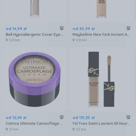
od
14
,
99
zł
od
30
,
99
zł
Bell Hypoallergenic Cover Eye & Skin Korektor kamuflujący 10
Maybelline New York Instant Anti-Age Eraser korektor z gąbeczką 01 Light 6,8 ml
0,9 km
0,9 km
od
12
,
49
zł
od
131
,
35
zł
Catrice Ultimate Camouflage Cream kremowy korektor W Fair 015 3g
Ysl Yves Saint Laurent All Hours Korektor 15Ml Odcień Mn10
21 km
22 km