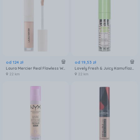
od
124
zł
od
19
,
53
zł
Laura Mercier Real Flawless Weightless Perfecting Concealer Korektor 5ml Nr. 1N1
Lovely Fresh & Juicy Kamuflaż Do Twarzy 04
22 km
22 km