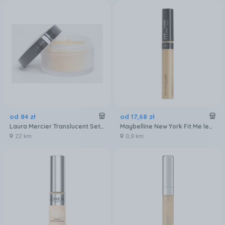
od
84
zł
od
17
,
68
zł
Laura Mercier Translucent Setting Powder w rozmiarze podróżnym Honey
Maybelline New York Fit Me lekki korektor do twarzy 20 Sand 6,8ml
22 km
0,9 km