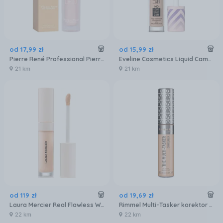
od
17
,
99
zł
od
15
,
99
zł
Pierre René Professional Pierre René Serum Concealer Korektor-Serum Z Spf25 Do Twarzy 05 6ml
Eveline Cosmetics Liquid Camouflage Wodoodporny Korektor Kamuflujący Z Kwasem Hialuronowym 06 Medium Beige 7ml
21 km
21 km
od
119
zł
od
19
,
69
zł
Laura Mercier Real Flawless Weightless Perfecting Concealer Korektor 5ml Nr. 2W1
Rimmel Multi-Tasker korektor 025 rose ivory 10ml
22 km
22 km