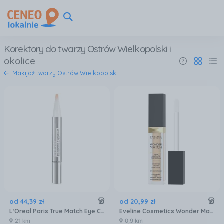
Korektory do twarzy Ostrów Wielkopolski
i
okolice
Makijaż twarzy Ostrów Wielkopolski
od
44
,
39
zł
od
20
,
99
zł
L’Oreal Paris True Match Eye Cream in a Concealer korektor 3-5,5 R/C 2ml
Eveline Cosmetics Wonder Match Korektor Do Twarzy 10 Light Vanilla 7ml
21 km
0,9 km