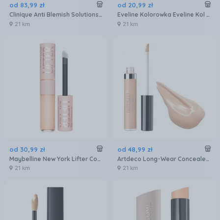
od
83
,
99
zł
od
20
,
99
zł
Clinique Anti Blemish Solutions Clearing Concealer Punktowy korektor 02 shade 10ml
Eveline Kolorowka Eveline Kol Korektor Wonder Match Vit C Lumi 20
21 km
21 km
od
30
,
99
zł
od
48
,
99
zł
Maybelline New York Lifter Concealer Korektor Rozjaśniający Odcień 15 11ml
Artdeco Long-Wear Concealer Korektor Wodoodporny 14 Soft Ivory 7ml
21 km
21 km