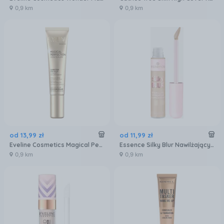
0,9 km
0,9 km
od
13
,
99
zł
od
11
,
99
zł
Eveline Cosmetics Magical Perfect korektor do twarzy 02A 5 ml
Essence Silky Blur Nawilżający Korektor Do Twarzy 160
0,9 km
0,9 km