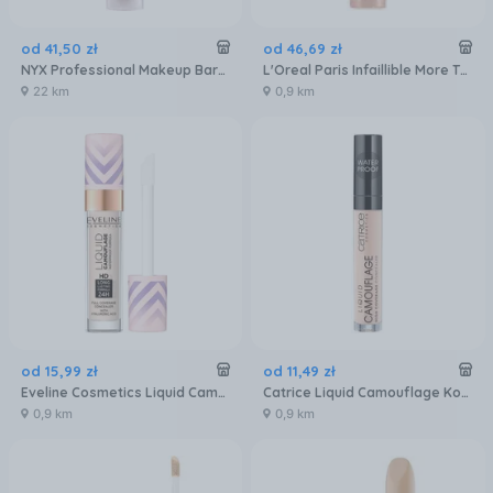
od
41
,
50
zł
od
46
,
69
zł
NYX Professional Makeup Bare With Me Concealer Serum Korektor 01 Fair 9,6 ml
L'Oreal Paris Infaillible More Than Concealer Korektor 323/12 Fawn 11ml
22 km
0,9 km
od
15
,
99
zł
od
11
,
49
zł
Eveline Cosmetics Liquid Camuflage Wodoodporny Korektor Do Twarzy 01 Light Porcelain 7,5ml
Catrice Liquid Camouflage Korektor w płynie 010 Porcellain
0,9 km
0,9 km