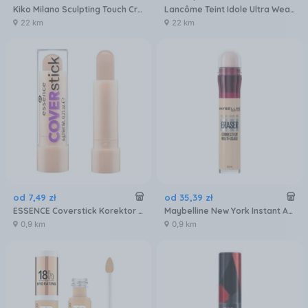
Kiko Milano Sculpting Touch Creamy Stick 203 Coffee 10G
Lancôme Teint Idole Ultra Wear Shape Stick Foundation Wielofunkcyjny Korektor Do Twarzy Oczu I Ust Odcień 250 Bisque (W)(Usa) / 025 Beige Lin 9g
22 km
22 km
od
7
,
49
zł
od
35
,
39
zł
ESSENCE Coverstick Korektor wsztyfcie 20
Maybelline New York Instant Anti-Age Eraser korektor z gąbeczką 00 Ivory 6,8 ml
0,9 km
0,9 km