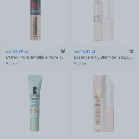
od
47
,
99
zł
od
12
,
49
zł
L'Oreal Paris Infaillible More Than Concealer Korektor 324/20 Oatmeal 11ml
Essence Silky Blur Nawilżający Korektor Do Twarzy 20
0,9 km
21 km