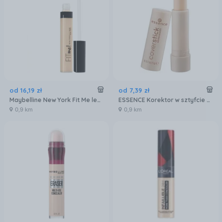
od
16
,
19
zł
od
7
,
39
zł
Maybelline New York Fit Me lekki korektor do twarzy 15 Fair 6,8ml
ESSENCE Korektor w sztyfcie 01 MATT SAND
0,9 km
0,9 km