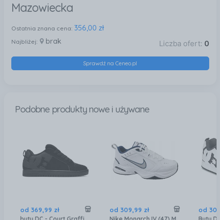
Mazowiecka
356,00 zł
Ostatnia znana cena:
brak
Najbliżej:
Liczba ofert:
0
Sprawdź na Ceneo.pl
Podobne produkty nowe i używane
od
369
,
99
zł
od
309
,
99
zł
od
307
buty DC - Court Graffik Black/Black/Black (3BK)
Nike Monarch IV (47) Męskie Buty