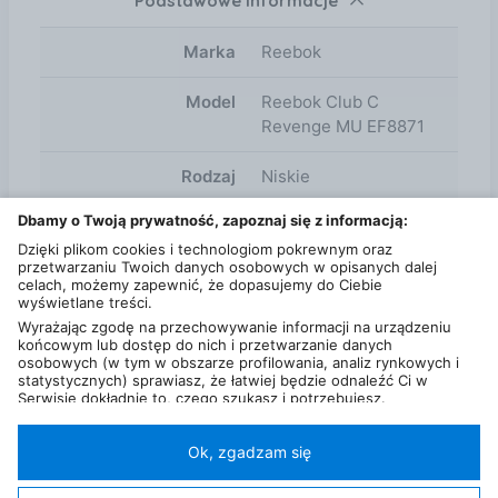
Podstawowe informacje
Marka
Reebok
Model
Reebok Club C
Revenge MU EF8871
Rodzaj
Niskie
Dbamy o Twoją prywatność, zapoznaj się z informacją:
Styl
Sportowy
Dzięki plikom cookies i technologiom pokrewnym oraz
przetwarzaniu Twoich danych osobowych w opisanych dalej
Oryginalne
Pudełko
celach, możemy zapewnić, że dopasujemy do Ciebie
opakowanie
wyświetlane treści.
producenta
Wyrażając zgodę na przechowywanie informacji na urządzeniu
końcowym lub dostęp do nich i przetwarzanie danych
osobowych (w tym w obszarze profilowania, analiz rynkowych i
Design
statystycznych) sprawiasz, że łatwiej będzie odnaleźć Ci w
Serwisie dokładnie to, czego szukasz i potrzebujesz.
Administratorem Twoich danych osobowych będzie Ceneo.pl sp.
z o.o., a w niektórych przypadkach (np. identyfikator
internetowy, dane przeglądania)
nasi partnerzy (129 partnerów)
,
Ok, zgadzam się
w tym tzw.
“Zaufani Partnerzy IAB” (125 partnerów).
Polityka prywatności
Liczba użytkowników (DSA)
Kontakt
Kategorie
Miasta
Sklepy
FAQ
Regulamin
Twoja zgoda jest dobrowolna i obejmuje przetwarzanie danych