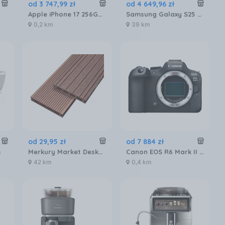
od
3 747
,
99
zł
od
4 649
,
96
zł
Apple iPhone 17 256GB Gołębi
Samsung Galaxy S25 Ultra SM-S938 12/256GB Tytanowy Niebieski
0,2 km
39 km
od
29
,
95
zł
od
7 884
zł
m
Merkury Market Deska Tarasowa Mercado Basic Brąz 2000X120X20Mm MR5601072
Canon EOS R6 Mark II body
42 km
0,4 km