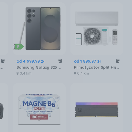
od
4 999
,
99
zł
od
1 899
,
97
zł
Apple iPhone 17 Pro 256GB Srebrny
Samsung Galaxy S25 Ultra SM-S938 12/256GB Tytanowy Czarny
Klimatyzator Split Hisense DJ25LE0EG DJ25LE0EW
0,4 km
0,4 km