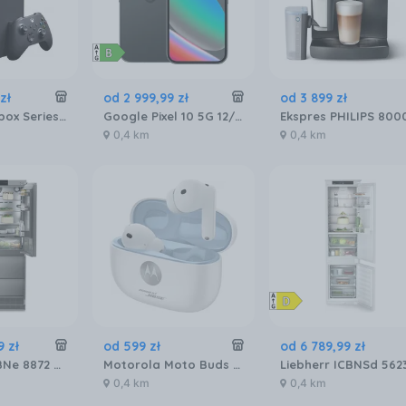
zł
od
2 999
,
99
zł
od
3 899
zł
Microsoft Xbox Series X
Google Pixel 10 5G 12/256GB Obsydian
0,4 km
0,4 km
9
zł
od
599
zł
od
6 789
,
99
zł
Liebherr ECBNe 8872 BioFresh NoFrost
Motorola Moto Buds 2 Plus Anc Biały
0,4 km
0,4 km