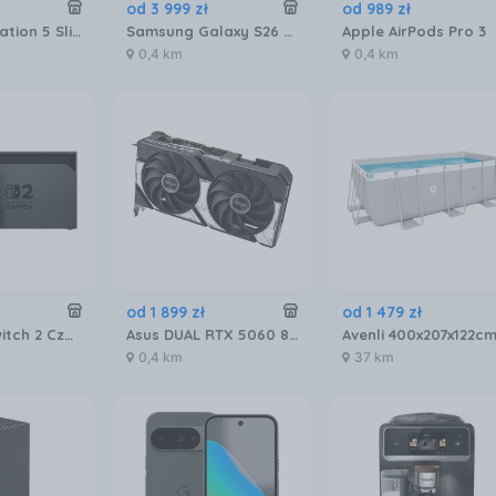
od
3 999
zł
od
989
zł
Sony PlayStation 5 Slim 1TB
Samsung Galaxy S26 SM-S942 12/256GB Fioletowy
Apple AirPods Pro 3
0,4 km
0,4 km
od
1 899
zł
od
1 479
zł
Nintendo Switch 2 Czarna
Asus DUAL RTX 5060 8GB OC (90YV0N12M0NA00)
Avenli 400x207x122c
0,4 km
37 km