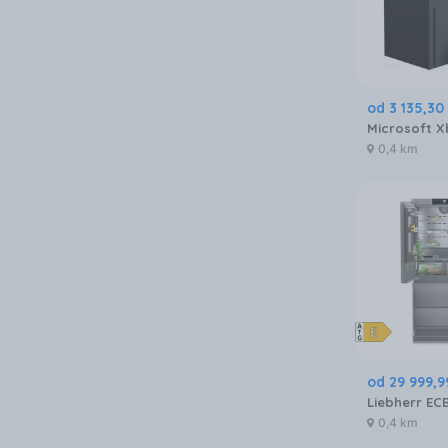
od
3 135
,
30
0,4 km
od
29 999
,
9
0,4 km