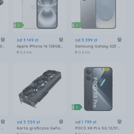
od
3 149
zł
od
3 399
zł
ASUS Radeon RX 9070 PRIME 16GB OC (GRATIPASU544)
Apple iPhone 16 128GB Biały
Samsung Galaxy S25 SM-S931 12/256GB Srebrny
0,4 km
0,4 km
od
5 559
zł
od
1 799
zł
Samsung Galaxy A26 SM-A266 6/128GB 5G Czarny
Karta graficzna GeForce PALIT RTX 5080 Gaming Pro 16GB GDDR7 DLSS 4 (NE75080019T2GB2031A)
POCO X8 Pro 5G 12/512GB Czarny