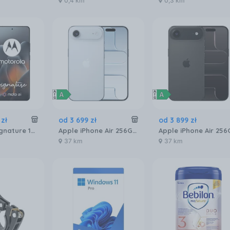
0,4 km
0,3 km
zł
od
3 699
zł
od
3 899
zł
Motorola Signature 16/512GB Czarny
Apple iPhone Air 256GB Błękitny
37 km
37 km