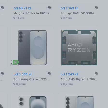
od
68
,
71
zł
od
2 169
zł
Gigabyte Radeon RX 9060 XT GAMING OC 16GB GDDR6 FSR (GVR9060XTGAMINGOC16GD)
Magne B6 Forte 180tabl.
Pamięć RAM GOODRAM IRDM RGB 32GB [2x16GB 6000MHz DDR5 CL30 DIMM] (IRG60D5L30S32GDC)
11 km
37 km
od
3 399
zł
od
1 249
zł
Enterol Probiotyk 30 kapsułek 250 mg
Samsung Galaxy S25 SM-S931 12/256GB Czarny
Amd AM5 Ryzen 7 7800X3D Tray 4,2GHz (100000000910)
0,4 km
0,4 km