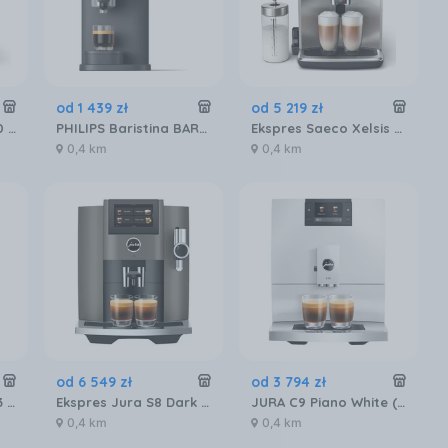
od
1 439
zł
od
5 219
zł
Ekspres PHILIPS 8000 LatteGo Pro EP8757/12
PHILIPS Baristina BAR320/60 Podwójny pojemnik na ziarna czarny
Ekspres Saeco Xelsis Suprema SM8885/00 Metalowy
0,4 km
0,4 km
od
6 549
zł
od
3 794
zł
Liebherr ICBNSd 5623 plus BioFresh NoFrost
Ekspres Jura S8 Dark Inox (EB) 15480
JURA C9 Piano White (EA)
0,4 km
0,4 km