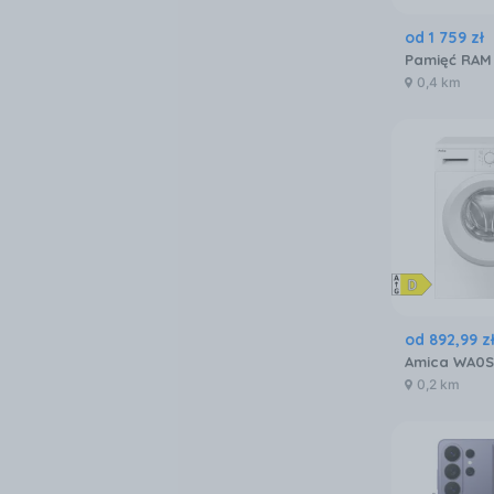
od
1 759
zł
0,4 km
od
892
,
99
z
Amica WA0
0,2 km