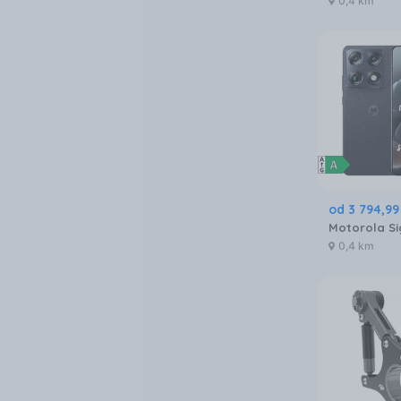
0,4 km
od
3 794
,
99
0,4 km