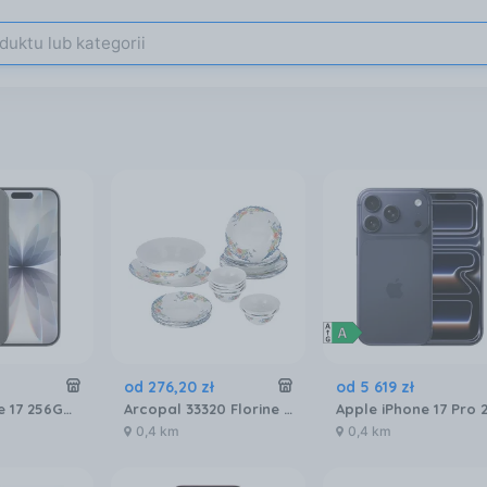
od
276
,
20
zł
od
5 619
zł
Apple iPhone 17 256GB Czarny
Arcopal 33320 Florine Serwis Zestaw Obiadowy 26EL
0,4 km
0,4 km