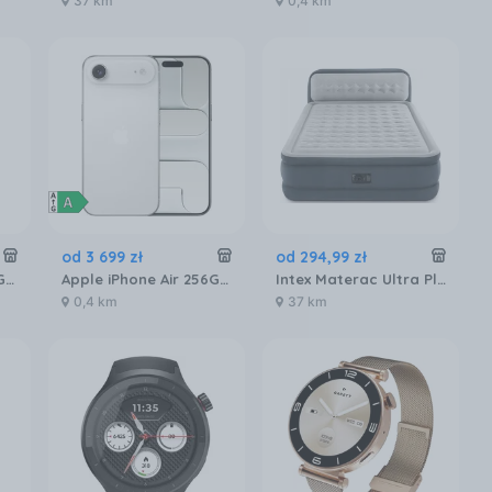
37 km
0,4 km
od
3 699
zł
od
294
,
99
zł
Apple iPhone Air 256GB Gwiezdna czerń
Apple iPhone Air 256GB Biały obłok
Intex Materac Ultra Plush Headboard 64448
0,4 km
37 km