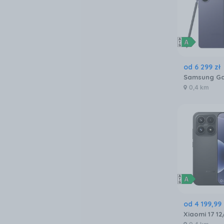
od
6 299
zł
0,4 km
od
4 199
,
99