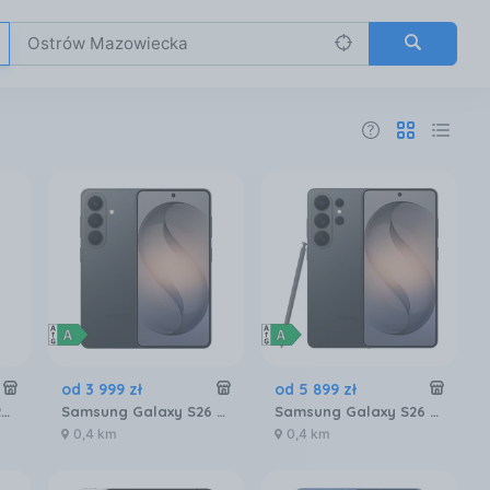
od
3 999
zł
od
5 899
zł
Apple iPhone 17 Pro 256GB Głębinowy błękit
Samsung Galaxy S26 SM-S942 12/256GB Czarny
Samsung Galaxy S26 Ultra SM-S948 5G 12/256GB Czarny
0,4 km
0,4 km