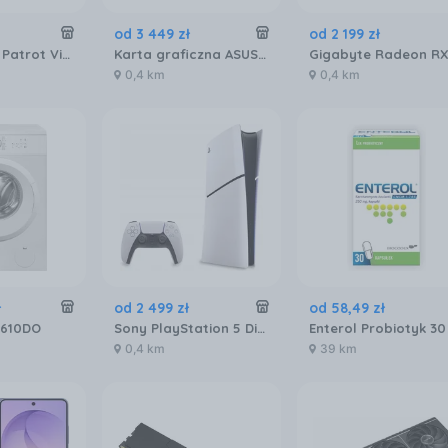
od
3 449
zł
od
2 199
zł
Pamięć RAM Patrot Viper Venom DDR5 32GB 6000MTs (PVV532G600C30K)
Karta graficzna ASUS Radeon RX 9070 XT Prime OC 16GB (90YV0L71M0NA00)
0,4 km
0,4 km
ł
od
2 499
zł
od
58
,
49
zł
S610DO
Sony PlayStation 5 Digital Slim 825GB
0,4 km
39 km