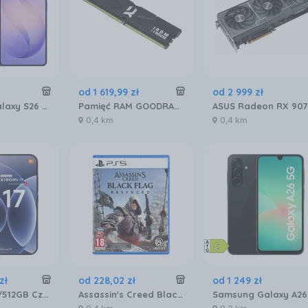
od
1 619
,
99
zł
od
2 999
zł
Samsung Galaxy S26 Ultra SM-S948 5G 12/512GB Fioletowy
Pamięć RAM GOODRAM IRDM 32GB 2x16GB 6400MHz DDR5 CL32 (IR-6400D564L32S)
0,4 km
0,4 km
zł
od
228
,
02
zł
od
1 249
zł
Xiaomi 17 12/512GB Czarny
Assassin's Creed Black Flag Resynced (Gra PS5)