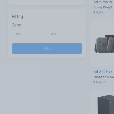
od
2 799
zł
0,4 km
Filtry
Cena
Filtruj
od
2 149
zł
0,4 km