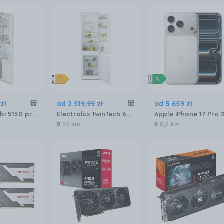
zł
od
2 519
,
99
zł
od
5 659
zł
Liebherr IRBbi 5150 prime BioFresh
Electrolux TwinTech 600 ENT6NE18S
37 km
0,4 km