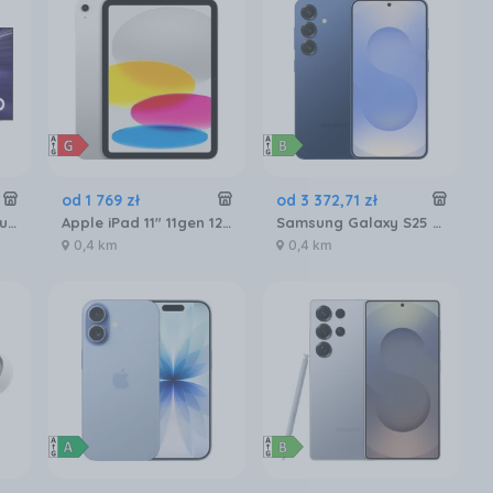
od
1 769
zł
od
3 372
,
71
zł
Telewizor OLED Samsung QE65S90FATXXH 65 cali 4K UHD
Apple iPad 11" 11gen 128GB Wi-Fi Srebrny (MD3Y4HCA)
Samsung Galaxy S25 SM-S931 12/256GB Granatowy
0,4 km
0,4 km