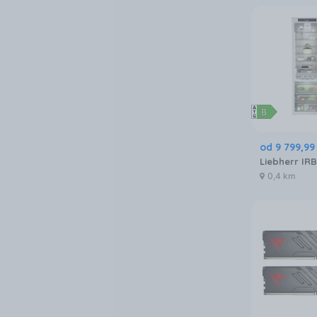
od
9 799
,
99
0,4 km