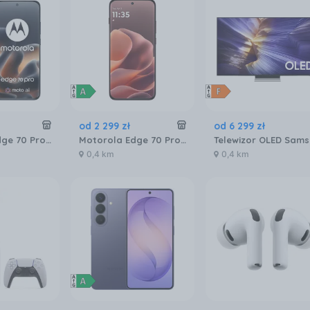
od
2 299
zł
od
6 299
zł
Motorola Edge 70 Pro 8/256GB Granatowy
Motorola Edge 70 Pro 8/256GB Bordowy
0,4 km
0,4 km