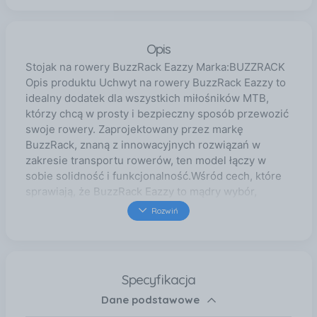
Opis
Stojak na rowery BuzzRack Eazzy Marka:BUZZRACK
Opis produktu Uchwyt na rowery BuzzRack Eazzy to
idealny dodatek dla wszystkich miłośników MTB,
którzy chcą w prosty i bezpieczny sposób przewozić
swoje rowery. Zaprojektowany przez markę
BuzzRack, znaną z innowacyjnych rozwiązań w
zakresie transportu rowerów, ten model łączy w
sobie solidność i funkcjonalność.Wśród cech, które
sprawiają, że BuzzRack Eazzy to mądry wybór,
można wymienić:- Ergonomiczny design: Ten uchwyt
Rozwiń
na rowery jest zaprojektowany tak, aby łatwo go
zainstalować i zdemontować, co pozwala
zaoszczędzić czas przed wyjazdem.- Bezpieczny
system mocowania: Zapewnia optymalne utrzymanie
Specyfikacja
Twojego MTB dzięki systemom mocującym i
Dane podstawowe
zabezpieczającym, które chronią twoje rowery przed
drganiami i ruchami w trakcie transportu.-