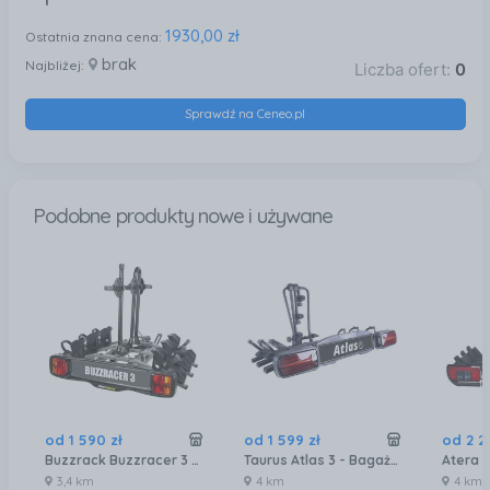
1930,00 zł
Ostatnia znana cena:
brak
Najbliżej:
Liczba ofert:
0
Sprawdź na Ceneo.pl
Podobne produkty nowe i używane
od
1 590
zł
od
1 599
zł
od
2 2
Buzzrack Buzzracer 3 Uchwyty Rowerowe Na Temat Sprzęgania- Platforma Rowerowa
Taurus Atlas 3 - Bagażnik Na Hak Rowery
3,4 km
4 km
4 km