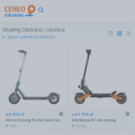
Skating Oleśnica
i okolice
Sport i rekreacja Oleśnica
od
999
zł
od
1 999
zł
Motus Scooty 10 Lite Gen 5 Szary
Kamikaze K1 Lite czarny
1 km
1,2 km