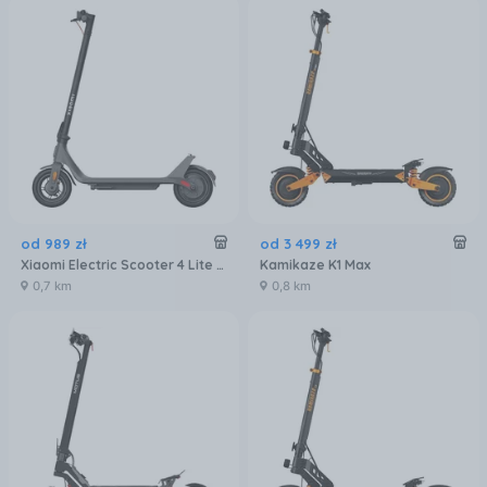
od
989
zł
od
3 499
zł
Xiaomi Electric Scooter 4 Lite (2nd Gen) Czarny
Kamikaze K1 Max
0,7 km
0,8 km