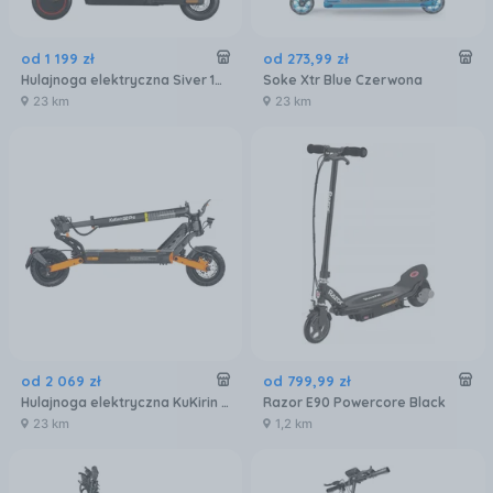
od
1 199
zł
od
273
,
99
zł
Hulajnoga elektryczna Siver 10 Lite
Soke Xtr Blue Czerwona
23 km
23 km
od
2 069
zł
od
799
,
99
zł
Hulajnoga elektryczna KuKirin G2 Pro ABE
Razor E90 Powercore Black
23 km
1,2 km