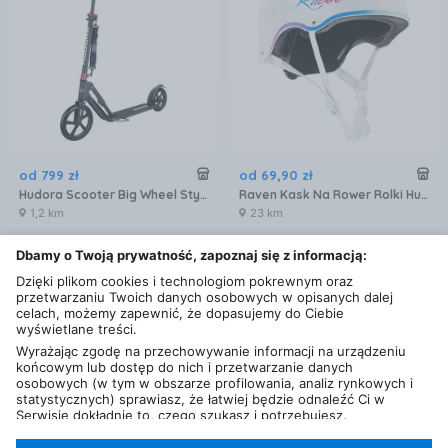
od
799
zł
od
69
,
90
zł
Hudora Scooter Big Wheel Style Czarny 14235
Raven Kask Na Rower Rolki Hulajnogę Skateboardowy Dla Dzieci I Dorosłych Essto
1,2 km
23 km
Dbamy o Twoją prywatność, zapoznaj się z informacją:
Dzięki plikom cookies i technologiom pokrewnym oraz
przetwarzaniu Twoich danych osobowych w opisanych dalej
celach, możemy zapewnić, że dopasujemy do Ciebie
wyświetlane treści.
Wyrażając zgodę na przechowywanie informacji na urządzeniu
końcowym lub dostęp do nich i przetwarzanie danych
osobowych (w tym w obszarze profilowania, analiz rynkowych i
statystycznych) sprawiasz, że łatwiej będzie odnaleźć Ci w
Serwisie dokładnie to, czego szukasz i potrzebujesz.
Administratorem Twoich danych osobowych będzie Ceneo.pl sp.
z o.o., a w niektórych przypadkach (np. identyfikator