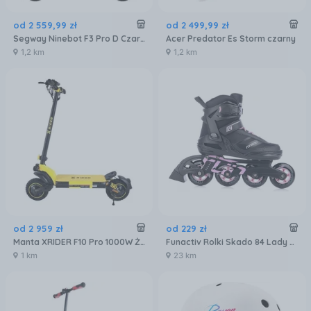
od
2 559
,
99
zł
od
2 499
,
99
zł
Segway Ninebot F3 Pro D Czarna
Acer Predator Es Storm czarny
1,2 km
1,2 km
od
2 959
zł
od
229
zł
Manta XRIDER F10 Pro 1000W Żółty
Funactiv Rolki Skado 84 Lady Rozmiar 37
1 km
23 km