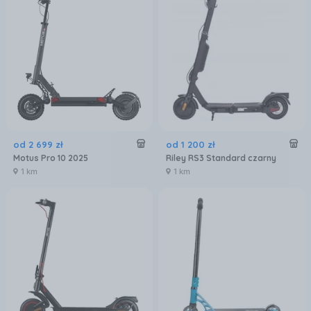
od
2 699
zł
od
1 200
zł
Motus Pro 10 2025
Riley RS3 Standard czarny
1 km
1 km