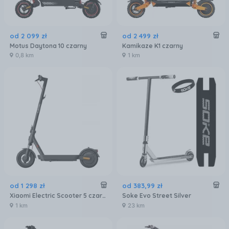
od
2 099
zł
od
2 499
zł
Motus Daytona 10 czarny
Kamikaze K1 czarny
0,8 km
1 km
od
1 298
zł
od
383
,
99
zł
Xiaomi Electric Scooter 5 czarny
Soke Evo Street Silver
1 km
23 km