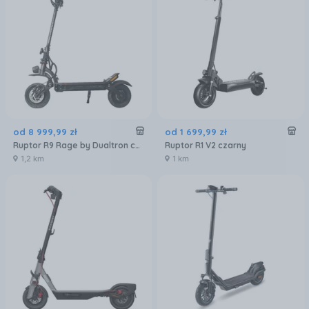
od
8 999
,
99
zł
od
1 699
,
99
zł
Ruptor R9 Rage by Dualtron czarny
Ruptor R1 V2 czarny
1,2 km
1 km