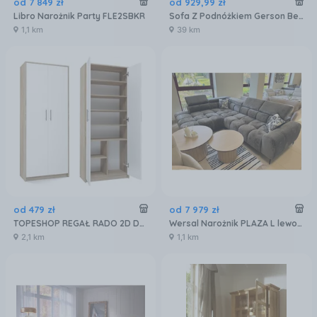
od
7 849
zł
od
929
,
99
zł
Libro Narożnik Party FLE2SBKR
Sofa Z Podnóżkiem Gerson Beżowy Tradycyjny Loft Nowoczesny Salon Pokój Dziecięcy 34426
1,1 km
39 km
od
479
zł
od
7 979
zł
TOPESHOP REGAŁ RADO 2D DĄB SONOMA/BIAŁY DĄB SONOMA / BIAŁY
Wersal Narożnik PLAZA L lewostronny tkanina Aphrodite 22
2,1 km
1,1 km