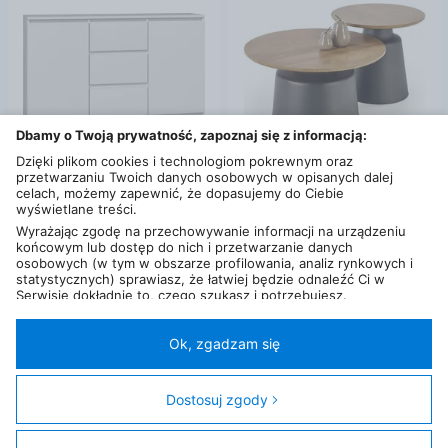
Dbamy o Twoją prywatność, zapoznaj się z informacją:
Dzięki plikom cookies i technologiom pokrewnym oraz
przetwarzaniu Twoich danych osobowych w opisanych dalej
celach, możemy zapewnić, że dopasujemy do Ciebie
od
529
,
99
zł
od
449
,
99
zł
wyświetlane treści.
Topeshop Komoda 2D3S 120Cm Biel 3 Szuflady 2 Drzwi Salon
MALOMI zestaw 2 ław, naturalny/czarny, komplet, nowy model, realne zdjęcia
Wyrażając zgodę na przechowywanie informacji na urządzeniu
39 km
39 km
końcowym lub dostęp do nich i przetwarzanie danych
osobowych (w tym w obszarze profilowania, analiz rynkowych i
statystycznych) sprawiasz, że łatwiej będzie odnaleźć Ci w
Serwisie dokładnie to, czego szukasz i potrzebujesz.
Administratorem Twoich danych osobowych będzie Ceneo.pl sp.
z o.o., a w niektórych przypadkach (np. identyfikator
internetowy, dane przeglądania)
nasi partnerzy (129 partnerów)
,
Ok, zgadzam się
w tym tzw.
“Zaufani Partnerzy IAB” (125 partnerów).
Twoja zgoda jest dobrowolna i obejmuje przetwarzanie danych
osobowych w celach: prezentowania spersonalizowanych treści i
Dostosuj zgody
reklam oraz ich pomiaru, tworzenia statystyk, poprawy
funkcjonalności strony, ułatwienia korzystania z naszych stron.