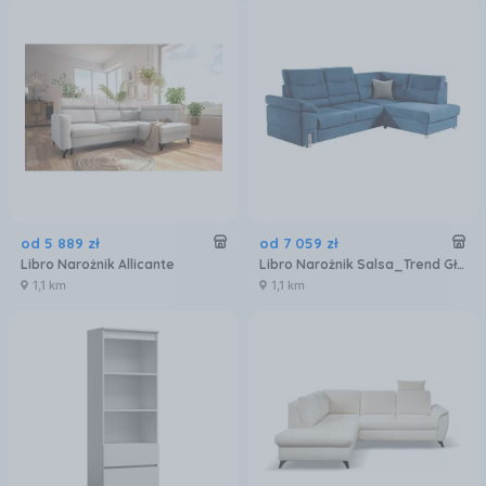
od
5 889
zł
od
7 059
zł
Libro Narożnik Allicante
Libro Narożnik Salsa_Trend Gł. 190 2FLBKR
1,1 km
1,1 km