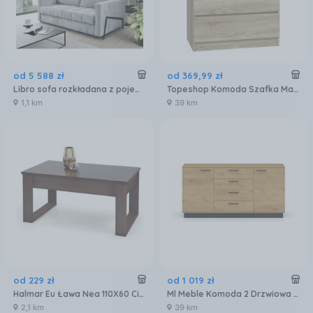
od
5 588
zł
od
369
,
99
zł
Libro sofa rozkładana z pojemnikiem Angel Tabou tkanina Wzornik Libro materac HR 13 cm 120 cm
Topeshop Komoda Szafka Malwa 4 Szuflady Dąb Sonoma 70X40X95 5
1,1 km
39 km
od
229
zł
od
1 019
zł
Halmar Eu Ława Nea 110X60 Ciemny Orzech
Ml Meble Komoda 2 Drzwiowa Z 4 Szufladami Modesto 04 Dąb Stylowy Czarny
2,1 km
39 km