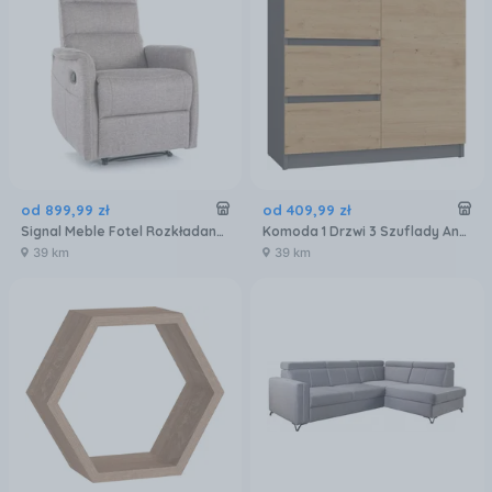
od
899
,
99
zł
od
409
,
99
zł
Signal Meble Fotel Rozkładany Solon M Brego Beż 34 Funkcja Masażu
Komoda 1 Drzwi 3 Szuflady Antart Blat Artisan Komplet 1459102
39 km
39 km