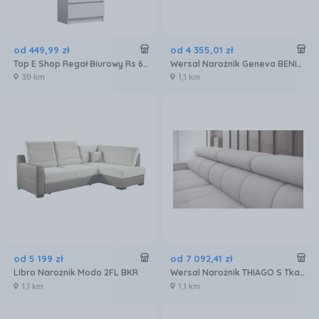
od
449
,
99
zł
od
4 355
,
01
zł
Top E Shop Regał Biurowy Rs 60 Biały Rs60 Olimp Biel
Wersal Narożnik Geneva BENIX Tkanina promocyjna
39 km
1,1 km
od
5 199
zł
od
7 092
,
41
zł
Libro Narożnik Modo 2FL BKR
Wersal Narożnik THIAGO S Tkanina 4 grupa
1,1 km
1,1 km