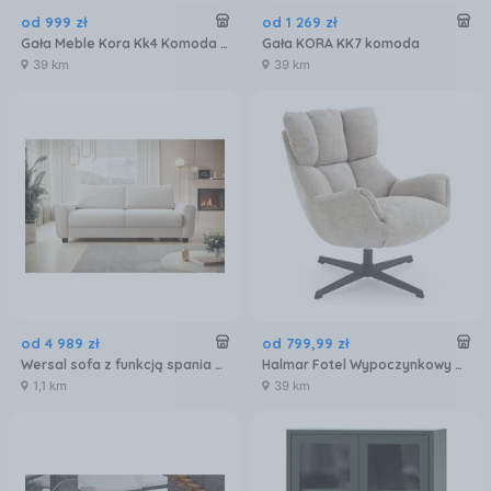
od
999
zł
od
1 269
zł
Gała Meble Kora Kk4 Komoda 4 Drzwi 1 Szuflady
Gała KORA KK7 komoda
39 km
39 km
od
4 989
zł
od
799
,
99
zł
Wersal sofa z funkcją spania CAPRI rozmiar materaca 120x200 tkanina grupa 3
Halmar Fotel Wypoczynkowy Orinoko Beżowy Klasyczny (Vchorinokofotbeżowy)
1,1 km
39 km