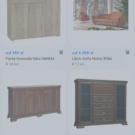
od
339
zł
od
4 299
zł
Forte Komoda Niko NIKK34
Libro Sofa Molta 3FBA
39 km
1,1 km