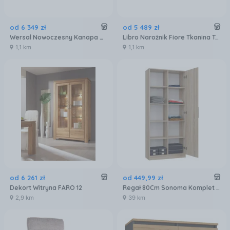
od
6 349
zł
od
5 489
zł
Wersal Nowoczesny Kanapa Gandi 140
Libro Narożnik Fiore Tkanina Tabou
1,1 km
1,1 km
od
6 261
zł
od
449
,
99
zł
Dekort Witryna FARO 12
Regał 80Cm Sonoma Komplet 1577117
2,9 km
39 km