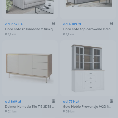
od
7 328
zł
od
4 189
zł
Libro sofa rozkładana z funkcją spania z pojemnikiem Grace Tabou Premium tkanina 140 cm materac HR 13 cm
Libro sofa tapicerowana India tkanina Tabou
1,1 km
1,1 km
od
869
zł
od
759
zł
Dolmar Komoda Tila Ti3 2D3S Dąb Olejowany Cashmere
Gała Meble Prowansja W2D Nadstawka
2,1 km
39 km