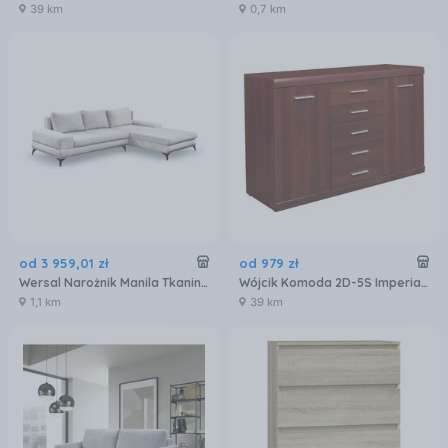
39 km
0,7 km
od
3 959
,
01
zł
od
979
zł
Wersal Narożnik Manila Tkanina BENIX
Wójcik Komoda 2D-5S Imperial Typ 41
1,1 km
39 km