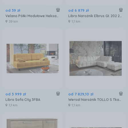
od
39
zł
od
6 879
zł
Velano Półki Modułowe Heksagon Plaster Miodu Fhs 300 Dąb Sonoma (67703)
Libro Narożnik Elbrus Gł. 202 2FLBKR
39 km
1,1 km
od
3 999
zł
od
7 829
,
10
zł
Libro Sofa City 3FBA
Wersal Narożnik TOLLO S Tkanina 1 grupa
1,1 km
1,1 km