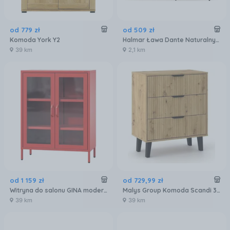
od
779
zł
od
509
zł
Komoda York Y2
Halmar Ława Dante Naturalny Czarny Nowoczesny (Vchdantelaw)
39 km
2,1 km
od
1 159
zł
od
729
,
99
zł
Witryna do salonu GINA modern: czerwona (1595), na nóżkach, komoda, metalowa
Malys Group Komoda Scandi 3S Slim Dąb Artisan
39 km
39 km