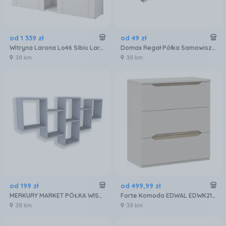
od
1 339
zł
od
49
zł
Witryna Larona Lo46 Sibiu Larche / Sonoma Truffel 49985
Domax Regał Półka Samowisząca Dąb Sonoma 79,5X23,5 Velano
39 km
39 km
od
199
zł
od
499
,
99
zł
MERKURY MARKET PÓŁKA WISZĄCA ALIZE SZARY PLATYNOWY
Forte Komoda EDWAL EDWK212M902
39 km
39 km