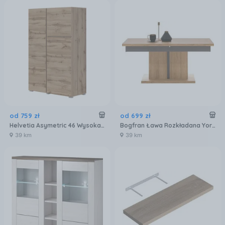
od
759
zł
od
699
zł
Helvetia Asymetric 46 Wysoka Komoda 152 x 152 cm Dąb Wotan 3D 5900488592569
Bogfran Ława Rozkładana York Y14 Dąb Grafit
39 km
39 km