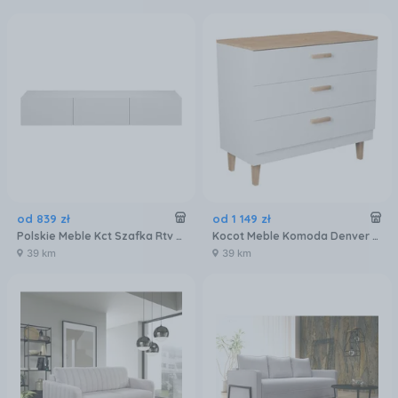
od
839
zł
od
1 149
zł
Polskie Meble Kct Szafka Rtv Dallas Biały
Kocot Meble Komoda Denver Biała/Hikora 105073
39 km
39 km