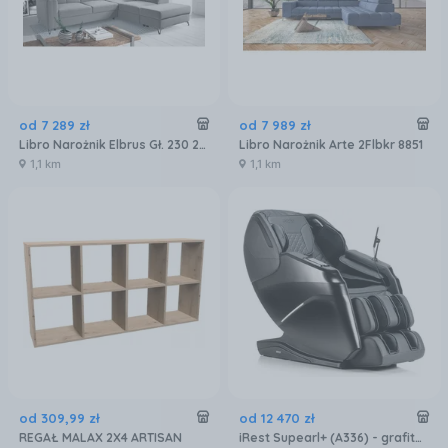
od
7 289
zł
od
7 989
zł
Libro Narożnik Elbrus Gł. 230 2FLEBKRHOBK50R
Libro Narożnik Arte 2Flbkr 8851
1,1 km
1,1 km
od
309
,
99
zł
od
12 470
zł
REGAŁ MALAX 2X4 ARTISAN
iRest Supearl+ (A336) - grafitowo-czarny