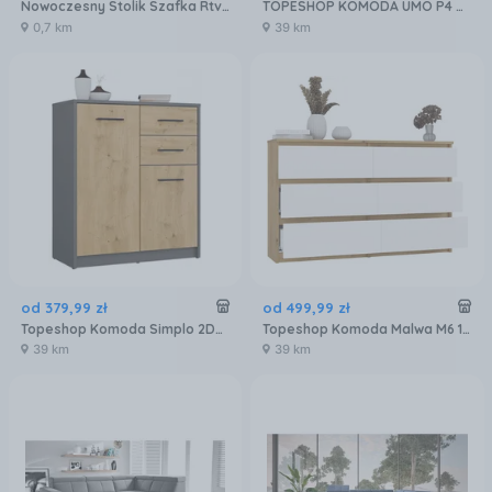
Nowoczesny Stolik Szafka Rtv 120CM Dąb Artisan
TOPESHOP KOMODA UMO P4 ANTRACYT/DĄB ARTISAN
0,7 km
39 km
od
379
,
99
zł
od
499
,
99
zł
Topeshop Komoda Simplo 2D2S Szafka 2 Szuflady 2 Drzwi Do Salonu Antracyt Dąb Artisan (SIMPLO2D2SANTART)
Topeshop Komoda Malwa M6 120 Dąb Artisan Biały 120Cm
39 km
39 km