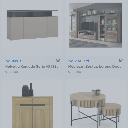
od
849
zł
od
2 609
zł
Helvetia Komoda Serio 43 (SERIO24CJNI43)
Meblezet Zestaw Larona Dodaj Oświetlenie Półek Satin Orzech Touchwood 5675 74191
39 km
39 km