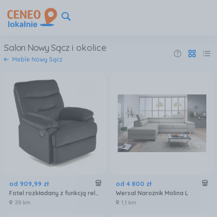
Salon Nowy Sącz
i okolice
Meble Nowy Sącz
od
909
,
99
zł
od
4 800
zł
Fotel rozkładany z funkcją relax Drager, wypoczynkowy, do salonu, czarny
Wersal Narożnik Molina L
39 km
1,1 km