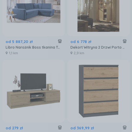
od
5 887
,
20
zł
od
6 778
zł
Libro Narożnik Boss tkanina Tabou Premium
Dekort Witryna 2 Drzwi Porto Typ 12
1,1 km
2,9 km
od
279
zł
od
369
,
99
zł