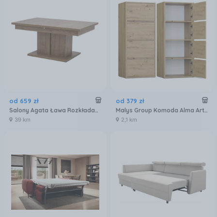
od
659
zł
od
379
zł
Salony Agata Ława Rozkładana Ivo Iv12
Malys Group Komoda Alma Artisan
39 km
2,1 km