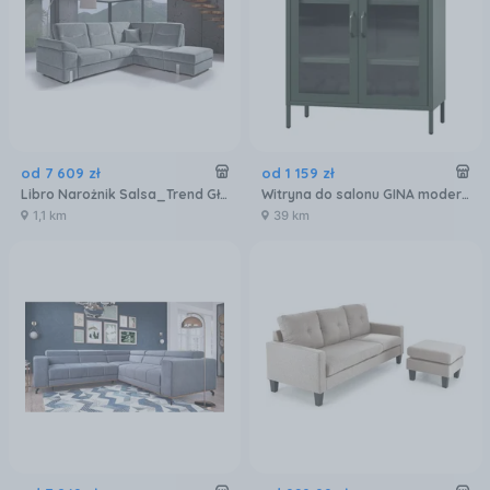
od
7 609
zł
od
1 159
zł
Libro Narożnik Salsa_Trend Gł. 230 1HOBKLE2FOBKR
Witryna do salonu GINA modern: butelkowa zieleń (1588), komoda za szkłem
1,1 km
39 km